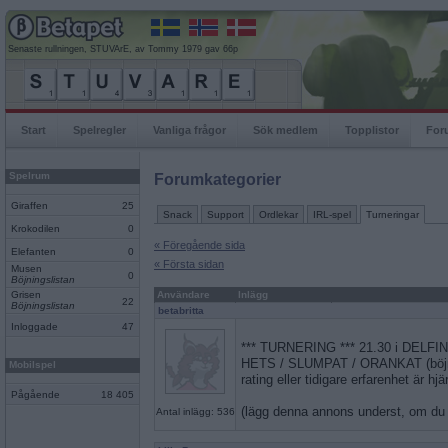
Senaste rullningen, STUVArE, av Tommy 1979 gav 66p
Start
Spelregler
Vanliga frågor
Sök medlem
Topplistor
For
Spelrum
Forumkategorier
Giraffen
25
Snack
Support
Ordlekar
IRL-spel
Turneringar
Krokodilen
0
« Föregående sida
Elefanten
0
« Första sidan
Musen
0
Böjningslistan
Grisen
Användare
Inlägg
22
Böjningslistan
betabritta
Inloggade
47
*** TURNERING *** 21.30 i DELFI
HETS / SLUMPAT / ORANKAT (böjnin
Mobilspel
rating eller tidigare erfarenhet är hj
Pågående
18 405
(lägg denna annons underst, om du g
Antal inlägg: 536