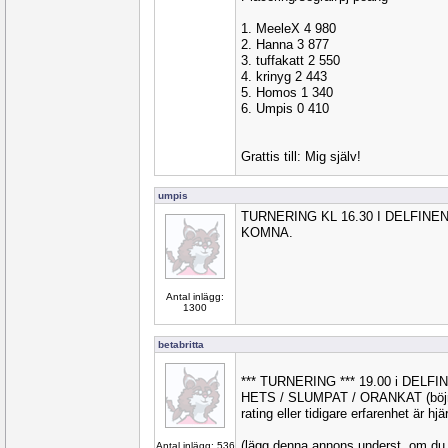
1. MeeleX 4 980
2. Hanna 3 877
3. tuffakatt 2 550
4. krinyg 2 443
5. Homos 1 340
6. Umpis 0 410
Grattis till: Mig själv!
umpis
TURNERING KL 16.30 I DELFIN
KOMNA.
Antal inlägg:
1300
betabritta
*** TURNERING *** 19.00 i DELFI
HETS / SLUMPAT / ORANKAT (böjnin
rating eller tidigare erfarenhet är hj
(lägg denna annons underst, om du g
Antal inlägg: 536