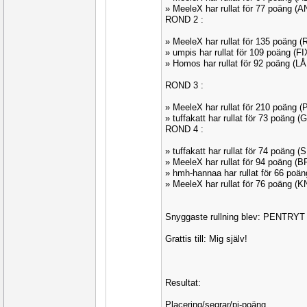
» MeeleX har rullat för 77 poäng 
ROND 2 :
» MeeleX har rullat för 135 poäng 
» umpis har rullat för 109 poäng (
» Homos har rullat för 92 poäng (
ROND 3 :
» MeeleX har rullat för 210 poäng 
» tuffakatt har rullat för 73 poäng
ROND 4 :
» tuffakatt har rullat för 74 poäng 
» MeeleX har rullat för 94 poäng (
» hmh-hannaa har rullat för 66 poä
» MeeleX har rullat för 76 poäng (
Snyggaste rullning blev: PENTRYT
Grattis till: Mig själv!
Resultat:
Placering/segrar/pj-poäng