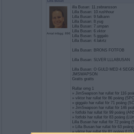
Lilla Busan
illa Busan: 11.zebransson
Lilla Busan: 10.rushhour
Lilla Busan: 9.falkann
Lilla Busan: 8.yug
Lilla Busan: 7.umpan
Lilla Busan: 6.vktor
Antal inlägg: 896
Lilla Busan: 5.gggalo
Lilla Busan: 4.lakrtz
Lilla Busan: BRONS FOTFOB
Lilla Busan: SLVER LLLABUSAN
Lilla Busan: O GULD MED 4 SE
JMSWAPSON
Gratts gratts
Rullar omg 1
» JimSwapson har rullat för 116 p
» viktor har rullat för 86 poäng (S
» giggalo har rullat för 71 poäng (
» JimSwapson har rullat för 146 p
» fotfobi har rullat för 99 poäng (
» fotfobi har rullat för 83 poäng (L
Lilla Busan har rullat för 72 poäng
» Lilla Busan har rullat för 63 poä
» viktor har rullat för 81 poäng (LI