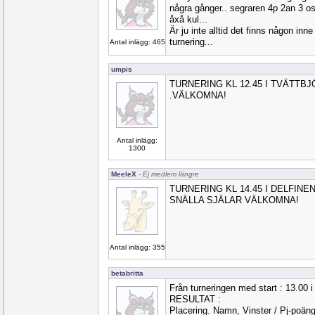
några gånger.. segraren 4p 2an 3 osv
åxå kul...
Är ju inte alltid det finns någon inne
turnering...
Antal inlägg: 465
umpis
TURNERING KL 12.45 I TVÄTT
.VÄLKOMNA!
Antal inlägg:
1300
MeeleX
- Ej medlem längre
TURNERING KL 14.45 I DELFINE
SNÄLLA SJÄLAR VÄLKOMNA!
Antal inlägg: 355
betabritta
Från turneringen med start : 13.00
RESULTAT :
Placering. Namn, Vinster / Pj-poän