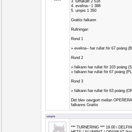
3. tuffakatt 2 518
4. evelina-- 1 388
5. umpis 1 350
Grattis falkann
Rullningar:
Rond 1
» evelina-- har rullat för 67 poäng 
Rond 2
» falkann har rullat för 103 poäng 
» falkann har rullat för 67 poäng (
Rond 3
» falkann har rullat för 63 poäng (
Det blev oavgjort mellan OPERE
falkanns Grattis
umpis
*** TURNERING *** 19.00 i DELFI
HETS / SLUMPAT / ORANKAT (böjnin