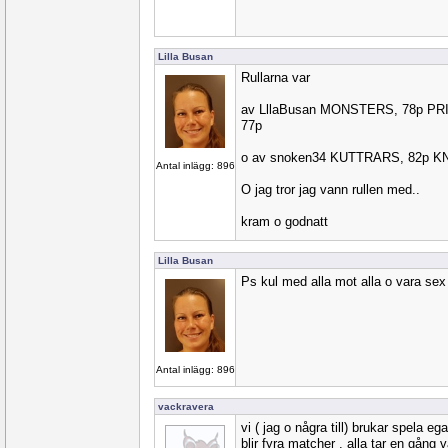
Lilla Busan
Rullarna var
av LllaBusan MONSTERS, 78p PR
77p
o av snoken34 KUTTRARS, 82p K
Antal inlägg: 896
O jag tror jag vann rullen med..
kram o godnatt
Lilla Busan
Ps kul med alla mot alla o vara sex
Antal inlägg: 896
vackravera
vi ( jag o några till) brukar spela ega
blir fyra matcher . alla tar en gång v