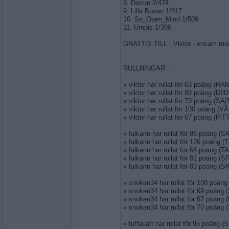
8. Dorron 2/474
9. Lilla Busan 1/517
10. So_Open_Mind 1/509
11. Umpis 1/396
GRATTIS TILL : Viktor - ensam med
RULLNINGAR :
» viktor har rullat för 63 poäng (R
» viktor har rullat för 89 poäng (DIl
» viktor har rullat för 73 poäng (SA
» viktor har rullat för 100 poäng (
» viktor har rullat för 67 poäng (Pi
» falkann har rullat för 86 poäng 
» falkann har rullat för 126 poäng
» falkann har rullat för 68 poäng (
» falkann har rullat för 81 poäng (
» falkann har rullat för 83 poäng (
» snoken34 har rullat för 108 poän
» snoken34 har rullat för 69 poäng
» snoken34 har rullat för 67 poän
» snoken34 har rullat för 70 poän
» tuffakatt har rullat för 95 poäng 