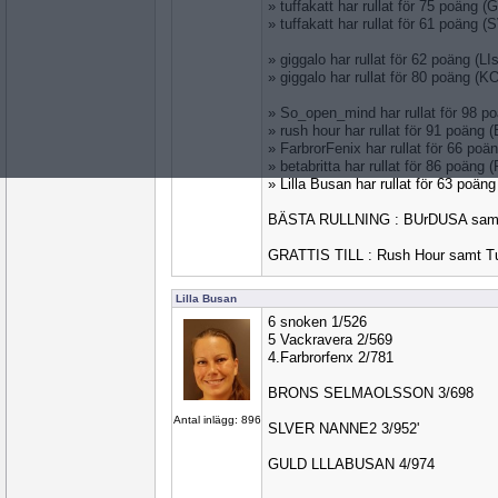
» tuffakatt har rullat för 75 poäng
» tuffakatt har rullat för 61 poäng 
» giggalo har rullat för 62 poäng (L
» giggalo har rullat för 80 poäng 
» So_open_mind har rullat för 98 
» rush hour har rullat för 91 poäng
» FarbrorFenix har rullat för 66 po
» betabritta har rullat för 86 poän
» Lilla Busan har rullat för 63 poä
BÄSTA RULLNING : BUrDUSA sam
GRATTIS TILL : Rush Hour samt Tuf
Lilla Busan
6 snoken 1/526
5 Vackravera 2/569
4.Farbrorfenx 2/781
BRONS SELMAOLSSON 3/698
Antal inlägg: 896
SLVER NANNE2 3/952'
GULD LLLABUSAN 4/974