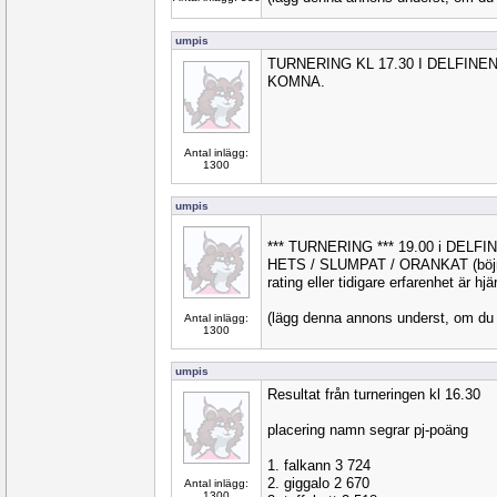
umpis
TURNERING KL 17.30 I DELFIN
KOMNA.
Antal inlägg:
1300
umpis
*** TURNERING *** 19.00 i DELFI
HETS / SLUMPAT / ORANKAT (böjnin
rating eller tidigare erfarenhet är hj
(lägg denna annons underst, om du g
Antal inlägg:
1300
umpis
Resultat från turneringen kl 16.30
placering namn segrar pj-poäng
1. falkann 3 724
2. giggalo 2 670
Antal inlägg:
1300