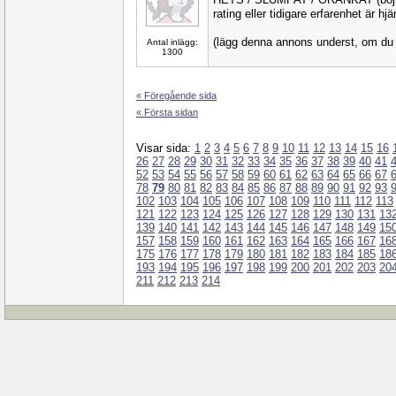
rating eller tidigare erfarenhet är hj
(lägg denna annons underst, om du g
Antal inlägg:
1300
« Föregående sida
« Första sidan
Visar sida:
1
2
3
4
5
6
7
8
9
10
11
12
13
14
15
16
26
27
28
29
30
31
32
33
34
35
36
37
38
39
40
41
52
53
54
55
56
57
58
59
60
61
62
63
64
65
66
67
78
79
80
81
82
83
84
85
86
87
88
89
90
91
92
93
102
103
104
105
106
107
108
109
110
111
112
113
121
122
123
124
125
126
127
128
129
130
131
13
139
140
141
142
143
144
145
146
147
148
149
15
157
158
159
160
161
162
163
164
165
166
167
16
175
176
177
178
179
180
181
182
183
184
185
18
193
194
195
196
197
198
199
200
201
202
203
20
211
212
213
214