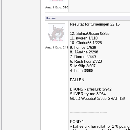
Antal inlägg: 536
Homos
Resultat för turneringen 22.15
12. SelmaOlsson 0/295
11. nygren 1/110
10. Gladur55 1/225
9. homos 1/639
Antal inlägg: 248
8. JAnArie 2/298
7. Dorron 2/449
6. Rush hour 2/723
5. MrBlip 3/607
4. britta 3/898
PALLEN
BRONS kaffeslurk 3/942
SILVER try me 3/964
GULD Weeeba! 3/985 GRATTIS!
------------------------- ------
ROND 1
» kaffeslurk har rullat för 170 poä