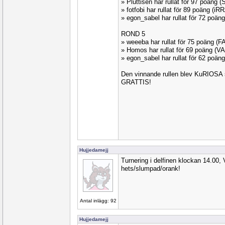
» Pluttisen har rullat för 97 poäng 
» fotfobi har rullat för 89 poäng (i
» egon_sabel har rullat för 72 poä
ROND 5
» weeeba har rullat för 75 poäng (
» Homos har rullat för 69 poäng (
» egon_sabel har rullat för 62 poä
Den vinnande rullen blev KuRIOSA 
GRATTIS!
Hujjedamejj
Turnering i delfinen klockan 14.0
hets/slumpad/orank!
Antal inlägg: 92
Hujjedamejj