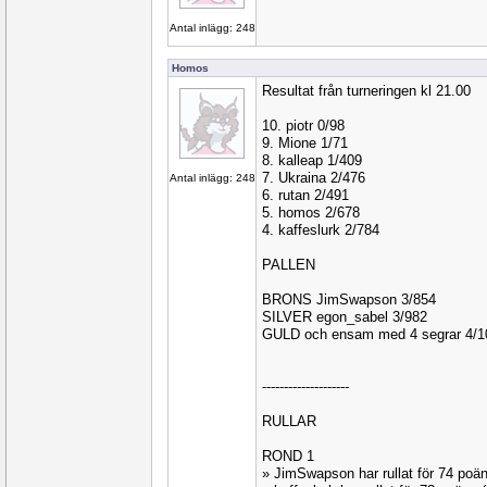
Antal inlägg: 248
Homos
Resultat från turneringen kl 21.00
10. piotr 0/98
9. Mione 1/71
8. kalleap 1/409
7. Ukraina 2/476
Antal inlägg: 248
6. rutan 2/491
5. homos 2/678
4. kaffeslurk 2/784
PALLEN
BRONS JimSwapson 3/854
SILVER egon_sabel 3/982
GULD och ensam med 4 segrar 4/
--------------------
RULLAR
ROND 1
» JimSwapson har rullat för 74 po