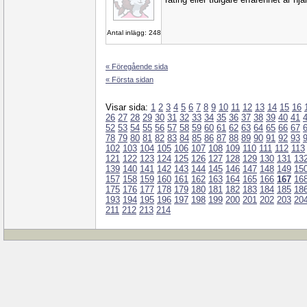
Antal inlägg: 248
« Föregående sida
« Första sidan
Visar sida:
1
2
3
4
5
6
7
8
9
10
11
12
13
14
15
16
26
27
28
29
30
31
32
33
34
35
36
37
38
39
40
41
52
53
54
55
56
57
58
59
60
61
62
63
64
65
66
67
78
79
80
81
82
83
84
85
86
87
88
89
90
91
92
93
102
103
104
105
106
107
108
109
110
111
112
113
121
122
123
124
125
126
127
128
129
130
131
13
139
140
141
142
143
144
145
146
147
148
149
15
157
158
159
160
161
162
163
164
165
166
167
16
175
176
177
178
179
180
181
182
183
184
185
18
193
194
195
196
197
198
199
200
201
202
203
20
211
212
213
214