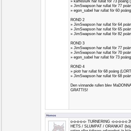
» kaffeslurk har rullat för 73 poä
» JimSwapson har rullat för 77 po
» egon_sabel har rullat för 60 poä
ROND 2
» JimSwapson har rullat för 64 po
» JimSwapson har rullat för 65 poä
» JimSwapson har rullat för 82 po
ROND 3
» JimSwapson har rullat för 77 po
» JimSwapson har rullat för 70 p
» egon_sabel har rullat för 73 poä
ROND 4
» piotr har rullat för 68 poäng (LO
» JimSwapson har rullat för 68 poä
Den vinnande rullen blev MaDONNA
GRATTIS!
Homos
o-o-o-o-o- TURNERING -o-o-o-o-o 
HETS / SLUMPAT / ORANKAT (böjnin
rating eller tidigare erfarenhet är hj