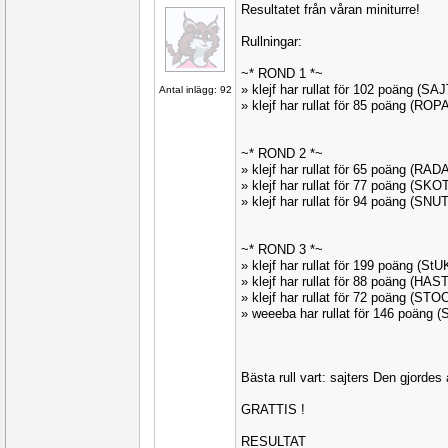
Resultatet från våran miniturre!
Rullningar:
~* ROND 1 *~
» klejf har rullat för 102 poäng (S
Antal inlägg: 92
» klejf har rullat för 85 poäng (RO
~* ROND 2 *~
» klejf har rullat för 65 poäng (RA
» klejf har rullat för 77 poäng (SK
» klejf har rullat för 94 poäng (SNU
~* ROND 3 *~
» klejf har rullat för 199 poäng (St
» klejf har rullat för 88 poäng (HA
» klejf har rullat för 72 poäng (ST
» weeeba har rullat för 146 poäng
Bästa rull vart: sajters Den gjordes 
GRATTIS !
RESULTAT