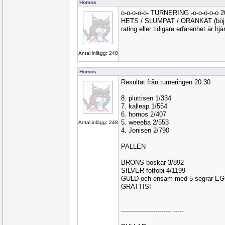
Homos
o-o-o-o-o- TURNERING -o-o-o-o-o 
HETS / SLUMPAT / ORANKAT (böjnin
rating eller tidigare erfarenhet är hj
Antal inlägg: 248
Homos
Resultat från turneringen 20.30
8. pluttisen 1/334
7. kalleap 1/554
6. homos 2/407
5. weeeba 2/553
Antal inlägg: 248
4. Jonisen 2/790
PALLEN
BRONS boskar 3/892
SILVER fotfobi 4/1199
GULD och ensam med 5 segrar E
GRATTIS!
------------------------- -----