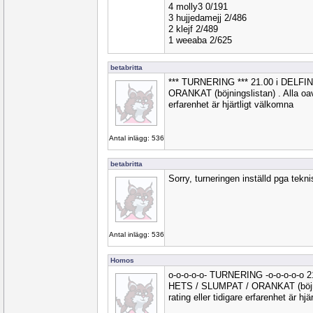
4 molly3 0/191
3 hujjedamejj 2/486
2 klejf 2/489
1 weeaba 2/625
betabritta
*** TURNERING *** 21.00 i DELF
ORANKAT (böjningslistan) . Alla oavs
erfarenhet är hjärtligt välkomna
Antal inlägg: 536
betabritta
Sorry, turneringen inställd pga tekn
Antal inlägg: 536
Homos
o-o-o-o-o- TURNERING -o-o-o-o-o 
HETS / SLUMPAT / ORANKAT (böjnin
rating eller tidigare erfarenhet är hj