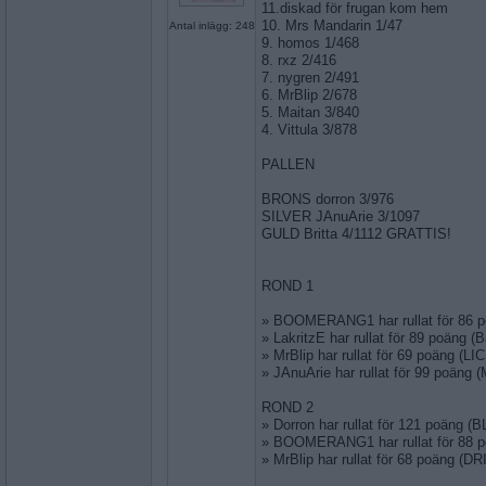
11.diskad för frugan kom hem
10. Mrs Mandarin 1/47
Antal inlägg: 248
9. homos 1/468
8. rxz 2/416
7. nygren 2/491
6. MrBlip 2/678
5. Maitan 3/840
4. Vittula 3/878
PALLEN
BRONS dorron 3/976
SILVER JAnuArie 3/1097
GULD Britta 4/1112 GRATTIS!
ROND 1
» BOOMERANG1 har rullat för 86 
» LakritzE har rullat för 89 poäng 
» MrBlip har rullat för 69 poäng (L
» JAnuArie har rullat för 99 poäng
ROND 2
» Dorron har rullat för 121 poäng 
» BOOMERANG1 har rullat för 88 
» MrBlip har rullat för 68 poäng (DR