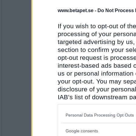
4. Lakritz 3/606
www.betapet.se -
Do Not Process 
PALLEN
BRONS homos 3/688
If you wish to opt-out of the
SILVER klejf 3/1105.5
GULD Britta 3.5/639.5 GRATTIS!
processing of your personal
------------------------- -
targeted advertising by us
section to confirm your sel
RULLAR
opt-out request is proces
ROND 1
interest-based ads based o
» klejf har rullat för 75 poäng (APT
us or personal information d
» travmys har rullat för 82 poäng (
» klejf har rullat för 108 poäng (T
your opt-out. You may separ
» klejf har rullat för 81 poäng (SY
disclosure of your personal
» Jonisen har rullat för 64 poäng (
IAB’s list of downstream pa
ROND 2
» betabritta har rullat för 63 poäng
also be disclosed by us to 
» travmys har rullat för 63 poäng 
Downstream Participants
th
» klejf har rullat för 63 poäng (ROS
Personal Data Processing Opt Outs
» LakritzE har rullat för 74 poäng 
third parties.
ROND 3
Google consents
» klejf har rullat för 94 poäng (RAS
Please note that this web