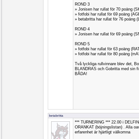
ROND 3
» Jonisen har rullat för 70 poäng (
» fotfobi har rullat för 69 poäng (A
» betabritta har rullat för 76 poäng 
ROND 4
» Jonisen har rullat för 69 poäng (
ROND 5
» fotfobi har rullat för 63 poäng (R
» fotfobi har rullat för 80 poäng (
Två lyckliga rullvinnare blev det, B
BLANDRAS och Gobritta med sin f
BÅDA!
betabritta
*** TURNERING *** 22.00 i DELF
ORANKAT (böjningslistan) . Alla oavs
erfarenhet är hjärtligt välkomna