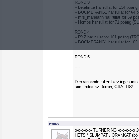
ROND 3
» betabritta har rullat för 134 poä
» BOOMERANG1 har rullat för 64 
» mrs_mandarin har rullat för 69 p
» Homos har rullat för 71 poäng (S
ROND 4
» RXZ har rullat för 101 poäng (T
» BOOMERANG1 har rullat för 105
ROND 5
----
Den vinnande rullen blev ingen m
som lades av Dorron, GRATTIS!
Homos
o-o-o-o-o- TURNERING -o-o-o-o-o 
HETS / SLUMPAT / ORANKAT (böjnin