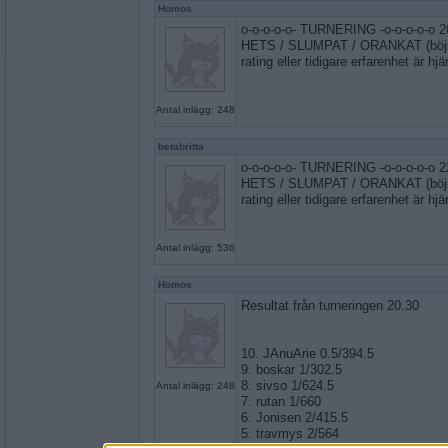
Homos
o-o-o-o-o- TURNERING -o-o-o-o-o 
HETS / SLUMPAT / ORANKAT (böjnin
rating eller tidigare erfarenhet är hj
Antal inlägg: 248
betabritta
o-o-o-o-o- TURNERING -o-o-o-o-o 
HETS / SLUMPAT / ORANKAT (böjnin
rating eller tidigare erfarenhet är hj
Antal inlägg: 536
Homos
Resultat från turneringen 20.30
10. JAnuArie 0.5/394.5
9. boskar 1/302.5
8. sivso 1/624.5
Antal inlägg: 248
7. rutan 1/660
6. Jonisen 2/415.5
5. travmys 2/564