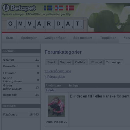
Senaste rullningen, OMVÅRDAT, av pettanettan gav 90p
Start
Spelregler
Vanliga frågor
Sök medlem
Topplistor
For
Spelrum
Forumkategorier
Giraffen
21
Snack
Support
Ordlekar
IRL-spel
Turneringar
Krokodilen
0
« Föregående sida
Elefanten
0
« Första sidan
Musen
0
Böjningslistan
Grisen
Användare
Inlägg
13
Böjningslistan
fotfobi
Inloggade
34
Blir det en till? eller kanske för sent
Mobilspel
Pågående
18 443
Antal inlägg: 70