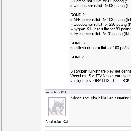
» Homos har rullat för 66 poäng (
» weeeba har rullat för 98 poäng 
ROND 2
» MrBlip har rullat för 103 poäng (I
» weeeba har rullat för 236 poäng 
» nygren_91_ har rullat för 80 poä
» try me har rullat för 70 poäng (I
ROND 3
» kaffeslurk har rullat för 163 poä
ROND 4
----
3 stycken rullvinnare blev det de
Weeebas, SMITTAN som var nygr
var try me:s. GRATTIS TILL ER 3!
madeleine234
Någon som ska hålla i en turnering i
Antal inlägg: 616