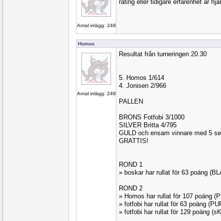
rating eller tidigare erfarenhet är hj
Antal inlägg: 248
Homos
Resultat från turneringen 20.30
5. Homos 1/614
4. Jonisen 2/966
Antal inlägg: 248
PALLEN
BRONS Fotfobi 3/1000
SILVER Britta 4/795
GULD och ensam vinnare med 5 s
GRATTIS!
ROND 1
» boskar har rullat för 63 poäng (
ROND 2
» Homos har rullat för 107 poäng 
» fotfobi har rullat för 63 poäng (
» fotfobi har rullat för 129 poäng (