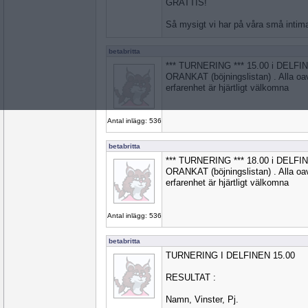
GRATTIS!
Så mysigt vi har på våra små intima 
betabritta
*** TURNERING *** 15.00 i DELF
ORANKAT (böjningslistan) . Alla oavs
erfarenhet är hjärtligt välkomna
Antal inlägg: 536
betabritta
*** TURNERING *** 18.00 i DELF
ORANKAT (böjningslistan) . Alla oavs
erfarenhet är hjärtligt välkomna
Antal inlägg: 536
betabritta
TURNERING I DELFINEN 15.00
RESULTAT :
Namn, Vinster, Pj.