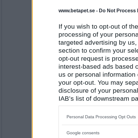
» weeeba har rullat för 71 poäng (
» betabritta har rullat för 98 poän
www.betapet.se -
Do Not Process 
» betabritta har rullat för 67 poäng
» Camme_ har rullat för 167 poän
If you wish to opt-out of the
» Camme_ har rullat för 78 poäng 
processing of your personal
» hmh-hannaa har rullat för 78 po
targeted advertising by us
» Homos har rullat för 73 poäng (
section to confirm your sel
Vackraste rullen snirklade jag själv ti
opt-out request is proces
SOpMAJAS, grattis till mig då tack 
interest-based ads based o
Kul med några nya deltagare som g
us or personal information d
your opt-out. You may separ
chader
turre på gång
disclosure of your personal
IAB’s list of downstream pa
also be disclosed by us to 
Downstream Participants
th
Antal inlägg: 74
Personal Data Processing Opt Outs
third parties.
betabritta
Google consents
JAVISST, NÄR SKA VI TA TRO?
Please note that this web