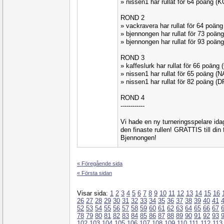
» nissen1 har rullat för 64 poäng 
ROND 2
» vackravera har rullat för 64 poä
» bjennongen har rullat för 73 poä
» bjennongen har rullat för 93 poä
ROND 3
» kaffeslurk har rullat för 66 poän
» nissen1 har rullat för 65 poäng 
» nissen1 har rullat för 82 poäng (
ROND 4
------------
Vi hade en ny turneringsspelare id
den finaste rullen! GRATTIS till d
Bjennongen!
« Föregående sida
« Första sidan
Visar sida:
1
2
3
4
5
6
7
8
9
10
11
12
13
14
15
16
26
27
28
29
30
31
32
33
34
35
36
37
38
39
40
41
52
53
54
55
56
57
58
59
60
61
62
63
64
65
66
67
78
79
80
81
82
83
84
85
86
87
88
89
90
91
92
93
102
103
104
105
106
107
108
109
110
111
112
113