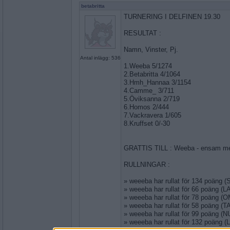
betabritta
TURNERING I DELFINEN 19.30
RESULTAT :
Namn, Vinster, Pj.
Antal inlägg: 536
1.Weeba 5/1274
2.Betabritta 4/1064
3.Hmh_Hannaa 3/1154
4.Camme_ 3/711
5.Öviksanna 2/719
6.Homos 2/444
7.Vackravera 1/605
8.Kruffset 0/-30
GRATTIS TILL : Weeba - ensam me
RULLNINGAR :
» weeeba har rullat för 134 poäng 
» weeeba har rullat för 66 poäng 
» weeeba har rullat för 78 poäng 
» weeeba har rullat för 58 poäng 
» weeeba har rullat för 99 poäng (
» weeeba har rullat för 132 poäng 