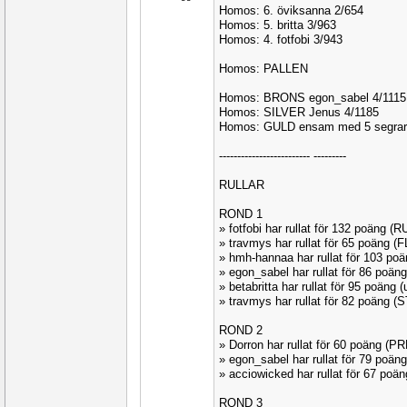
Homos: 6. öviksanna 2/654
Homos: 5. britta 3/963
Homos: 4. fotfobi 3/943
Homos: PALLEN
Homos: BRONS egon_sabel 4/1115
Homos: SILVER Jenus 4/1185
Homos: GULD ensam med 5 segra
------------------------- ---------
RULLAR
ROND 1
» fotfobi har rullat för 132 poäng 
» travmys har rullat för 65 poäng 
» hmh-hannaa har rullat för 103 p
» egon_sabel har rullat för 86 poän
» betabritta har rullat för 95 poän
» travmys har rullat för 82 poäng 
ROND 2
» Dorron har rullat för 60 poäng (
» egon_sabel har rullat för 79 poä
» acciowicked har rullat för 67 po
ROND 3