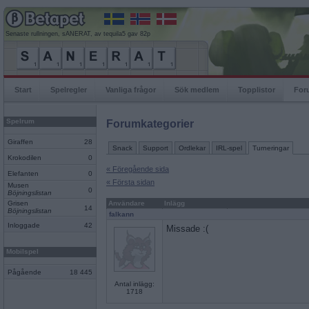
Senaste rullningen, sANERAT, av tequila5 gav 82p
Start
Spelregler
Vanliga frågor
Sök medlem
Topplistor
For
Spelrum
Forumkategorier
Giraffen
28
Snack
Support
Ordlekar
IRL-spel
Turneringar
Krokodilen
0
« Föregående sida
Elefanten
0
« Första sidan
Musen
0
Böjningslistan
Grisen
Användare
Inlägg
14
Böjningslistan
falkann
Inloggade
42
Missade :(
Mobilspel
Pågående
18 445
Antal inlägg:
1718