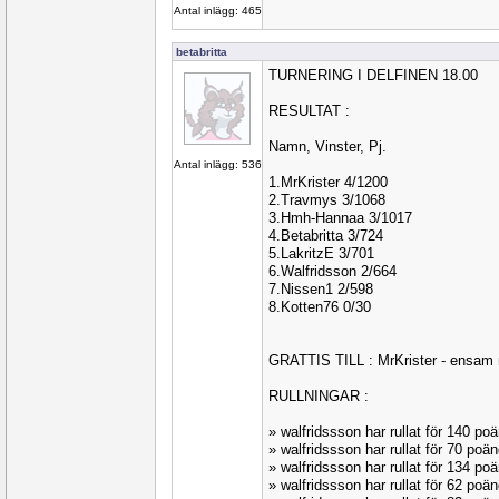
Antal inlägg: 465
betabritta
TURNERING I DELFINEN 18.00
RESULTAT :
Namn, Vinster, Pj.
Antal inlägg: 536
1.MrKrister 4/1200
2.Travmys 3/1068
3.Hmh-Hannaa 3/1017
4.Betabritta 3/724
5.LakritzE 3/701
6.Walfridsson 2/664
7.Nissen1 2/598
8.Kotten76 0/30
GRATTIS TILL : MrKrister - ensam 
RULLNINGAR :
» walfridssson har rullat för 140 
» walfridssson har rullat för 70 po
» walfridssson har rullat för 134 p
» walfridssson har rullat för 62 po