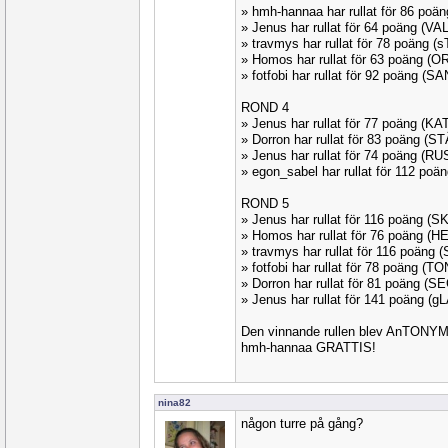
» hmh-hannaa har rullat för 86 po
» Jenus har rullat för 64 poäng (V
» travmys har rullat för 78 poäng 
» Homos har rullat för 63 poäng (O
» fotfobi har rullat för 92 poäng (
ROND 4
» Jenus har rullat för 77 poäng (K
» Dorron har rullat för 83 poäng (
» Jenus har rullat för 74 poäng (R
» egon_sabel har rullat för 112 po
ROND 5
» Jenus har rullat för 116 poäng (
» Homos har rullat för 76 poäng (
» travmys har rullat för 116 poäng
» fotfobi har rullat för 78 poäng (
» Dorron har rullat för 81 poäng (
» Jenus har rullat för 141 poäng (
Den vinnande rullen blev AnTONYMS
hmh-hannaa GRATTIS!
nina82
någon turre på gång?