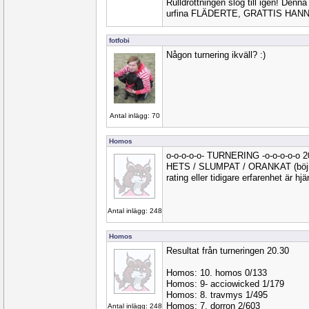
Rulldrottningen slog till igen! Den
urfina FLÄDERTE, GRATTIS HANN
fotfobi
Någon turnering ikväll? :)
Antal inlägg: 70
Homos
o-o-o-o-o- TURNERING -o-o-o-o-o 
HETS / SLUMPAT / ORANKAT (böjnin
rating eller tidigare erfarenhet är hj
Antal inlägg: 248
Homos
Resultat från turneringen 20.30
Homos: 10. homos 0/133
Homos: 9- acciowicked 1/179
Homos: 8. travmys 1/495
Homos: 7. dorron 2/603
Antal inlägg: 248