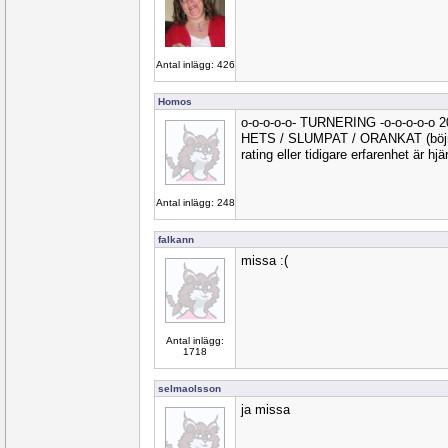
Antal inlägg: 426
Homos
o-o-o-o-o- TURNERING -o-o-o-o-o 
HETS / SLUMPAT / ORANKAT (böjnin
rating eller tidigare erfarenhet är hj
Antal inlägg: 248
falkann
missa :(
Antal inlägg:
1718
selmaolsson
ja missa