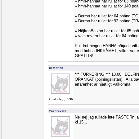
» hmh-hannaa har rullat för 63 po
» hmh-hannaa har rullat för 140 p
» Dorron har rullat för 64 poäng (
» Dorron har rullat för 92 poäng (T
» HäjkonBäjkon har rullat för 65 p
» vackravera har rullat för 84 poä
Rulldrottningen HANNA härjade vilt 
med finfina INKRÅMET, vilket var e
GRATTIS!
betabritta
*** TURNERING *** 18.00 i DELF
ORANKAT (böjningslistan) . Alla oavs
erfarenhet är hjärtligt välkomna
Antal inlägg: 536
vackravera
Nej nej jag rullade inte PASTORn j
kl 15...