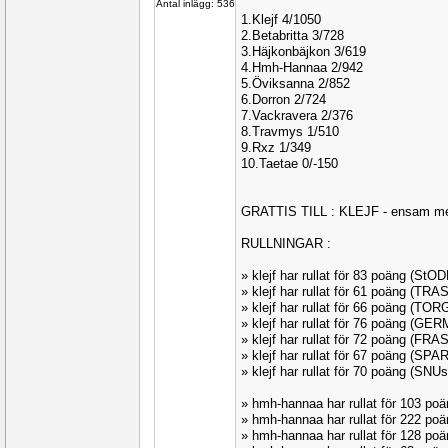
Antal inlägg: 536
1.Klejf 4/1050
2.Betabritta 3/728
3.Häjkonbäjkon 3/619
4.Hmh-Hannaa 2/942
5.Öviksanna 2/852
6.Dorron 2/724
7.Vackravera 2/376
8.Travmys 1/510
9.Rxz 1/349
10.Taetae 0/-150
GRATTIS TILL : KLEJF - ensam me
RULLNINGAR :
» klejf har rullat för 83 poäng (StO
» klejf har rullat för 61 poäng (TR
» klejf har rullat för 66 poäng (TO
» klejf har rullat för 76 poäng (G
» klejf har rullat för 72 poäng (FRA
» klejf har rullat för 67 poäng (SPA
» klejf har rullat för 70 poäng (SN
» hmh-hannaa har rullat för 103 p
» hmh-hannaa har rullat för 222 p
» hmh-hannaa har rullat för 128 p