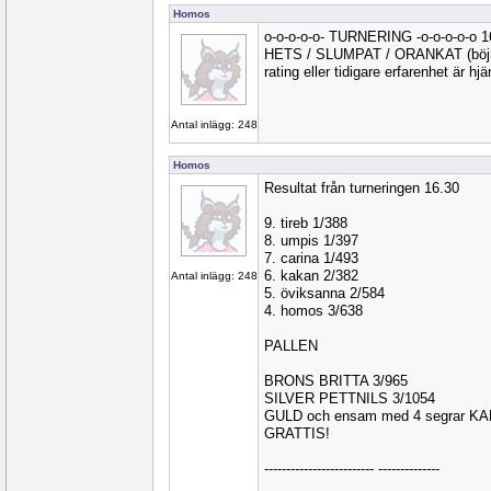
Homos
o-o-o-o-o- TURNERING -o-o-o-o-o 
HETS / SLUMPAT / ORANKAT (böjnin
rating eller tidigare erfarenhet är hj
Antal inlägg: 248
Homos
Resultat från turneringen 16.30
9. tireb 1/388
8. umpis 1/397
7. carina 1/493
6. kakan 2/382
Antal inlägg: 248
5. öviksanna 2/584
4. homos 3/638
PALLEN
BRONS BRITTA 3/965
SILVER PETTNILS 3/1054
GULD och ensam med 4 segrar K
GRATTIS!
------------------------- --------------