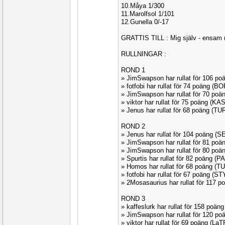
10.Måya 1/300
11.Marolfsol 1/101
12.Gunella 0/-17
GRATTIS TILL : Mig själv - ensam 
RULLNINGAR :
ROND 1
» JimSwapson har rullat för 106 p
» fotfobi har rullat för 74 poäng (B
» JimSwapson har rullat för 70 poä
» viktor har rullat för 75 poäng (K
» Jenus har rullat för 68 poäng (TU
ROND 2
» Jenus har rullat för 104 poäng (
» JimSwapson har rullat för 81 po
» JimSwapson har rullat för 80 po
» Spurtis har rullat för 82 poäng (
» Homos har rullat för 68 poäng (T
» fotfobi har rullat för 67 poäng (
» 2Mosasaurius har rullat för 117
ROND 3
» kaffeslurk har rullat för 158 poä
» JimSwapson har rullat för 120 p
» viktor har rullat för 69 poäng (La