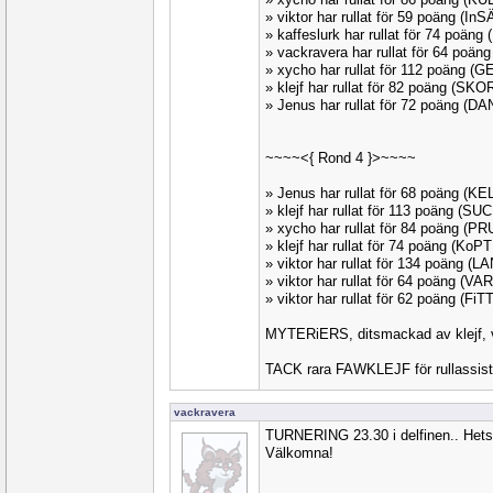
» viktor har rullat för 59 poäng (In
» kaffeslurk har rullat för 74 poäng
» vackravera har rullat för 64 poä
» xycho har rullat för 112 poäng (
» klejf har rullat för 82 poäng (SKO
» Jenus har rullat för 72 poäng (D
~~~~<{ Rond 4 }>~~~~
» Jenus har rullat för 68 poäng (K
» klejf har rullat för 113 poäng (S
» xycho har rullat för 84 poäng (P
» klejf har rullat för 74 poäng (KoP
» viktor har rullat för 134 poäng (
» viktor har rullat för 64 poäng (VA
» viktor har rullat för 62 poäng (Fi
MYTERiERS, ditsmackad av klejf, va
TACK rara FAWKLEJF för rullassist
vackravera
TURNERING 23.30 i delfinen.. Hets
Välkomna!