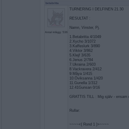
betabritta
TURNERING I DELFINEN 21.30
RESULTAT :
Namn, Vinster, Pj.
Antal inlägg: 536
1.Betabritta 4/1049
2.Xycho 3/1072
3.Kaffeslurk 3/890
4.Viktor 3/862
5.Klejf 3/635
6.Jenus 2/784
7.Ukraina 2/603
8.Vackravera 2/412
9.Måya 1/415
10.Öviksanna 1/420
11.Gunella 1/312
12.41Gunsan 0/16
GRATTIS TILL : Mig själv - ensam 
Rullar:
~~~~<{ Rond 1 }>~~~~