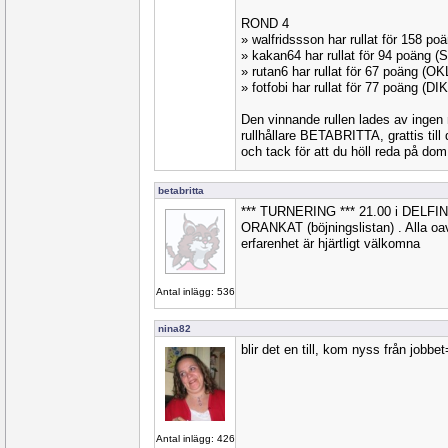
ROND 4
» walfridssson har rullat för 158 p
» kakan64 har rullat för 94 poäng 
» rutan6 har rullat för 67 poäng (O
» fotfobi har rullat för 77 poäng (DI
Den vinnande rullen lades av ingen
rullhållare BETABRITTA, grattis ti
och tack för att du höll reda på dom 
betabritta
*** TURNERING *** 21.00 i DELF
ORANKAT (böjningslistan) . Alla oavs
erfarenhet är hjärtligt välkomna
Antal inlägg: 536
nina82
blir det en till, kom nyss från jobbet
Antal inlägg: 426