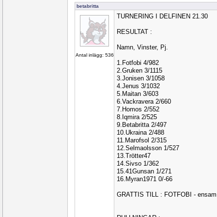
betabritta
TURNERING I DELFINEN 21.30
RESULTAT :
Namn, Vinster, Pj.
Antal inlägg: 536
1.Fotfobi 4/982
2.Gruken 3/1115
3.Jonisen 3/1058
4.Jenus 3/1032
5.Maitan 3/603
6.Vackravera 2/660
7.Homos 2/552
8.Iqmira 2/525
9.Betabritta 2/497
10.Ukraina 2/488
11.Marofsol 2/315
12.Selmaolsson 1/527
13.Trötter47
14.Sivso 1/362
15.41Gunsan 1/271
16.Myran1971 0/-66
GRATTIS TILL : FOTFOBI - ensam 