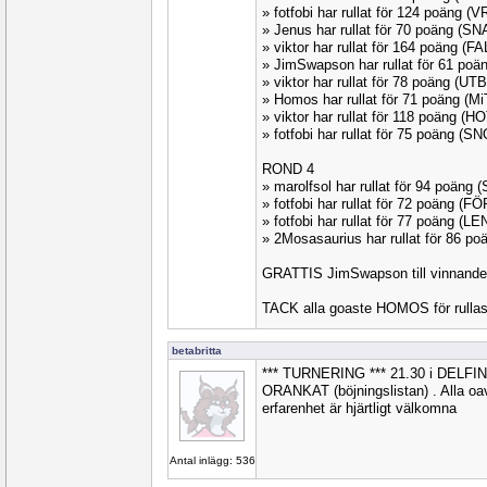
» fotfobi har rullat för 124 poäng 
» Jenus har rullat för 70 poäng (S
» viktor har rullat för 164 poäng (
» JimSwapson har rullat för 61 po
» viktor har rullat för 78 poäng (U
» Homos har rullat för 71 poäng (M
» viktor har rullat för 118 poäng (
» fotfobi har rullat för 75 poäng (S
ROND 4
» marolfsol har rullat för 94 poän
» fotfobi har rullat för 72 poäng 
» fotfobi har rullat för 77 poäng (
» 2Mosasaurius har rullat för 86 p
GRATTIS JimSwapson till vinnande
TACK alla goaste HOMOS för rullas
betabritta
*** TURNERING *** 21.30 i DELF
ORANKAT (böjningslistan) . Alla oavs
erfarenhet är hjärtligt välkomna
Antal inlägg: 536