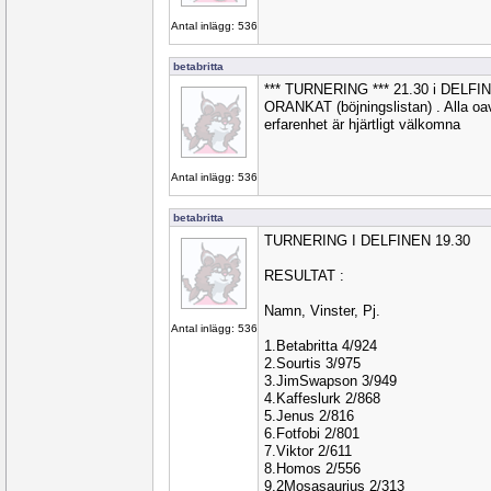
Antal inlägg: 536
betabritta
*** TURNERING *** 21.30 i DELF
ORANKAT (böjningslistan) . Alla oavs
erfarenhet är hjärtligt välkomna
Antal inlägg: 536
betabritta
TURNERING I DELFINEN 19.30
RESULTAT :
Namn, Vinster, Pj.
Antal inlägg: 536
1.Betabritta 4/924
2.Sourtis 3/975
3.JimSwapson 3/949
4.Kaffeslurk 2/868
5.Jenus 2/816
6.Fotfobi 2/801
7.Viktor 2/611
8.Homos 2/556
9.2Mosasaurius 2/313