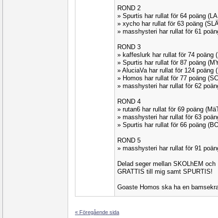
ROND 2
» Spurtis har rullat för 64 poäng (
» xycho har rullat för 63 poäng (S
» masshysteri har rullat för 61 po
ROND 3
» kaffeslurk har rullat för 74 poäng
» Spurtis har rullat för 87 poäng (
» AluciaVa har rullat för 124 poäng
» Homos har rullat för 77 poäng (
» masshysteri har rullat för 62 po
ROND 4
» rutan6 har rullat för 69 poäng (M
» masshysteri har rullat för 63 po
» Spurtis har rullat för 66 poäng (
ROND 5
» masshysteri har rullat för 91 po
Delad seger mellan SKOLhEM och
GRATTIS till mig samt SPURTIS!
Goaste Homos ska ha en bamsekram
« Föregående sida