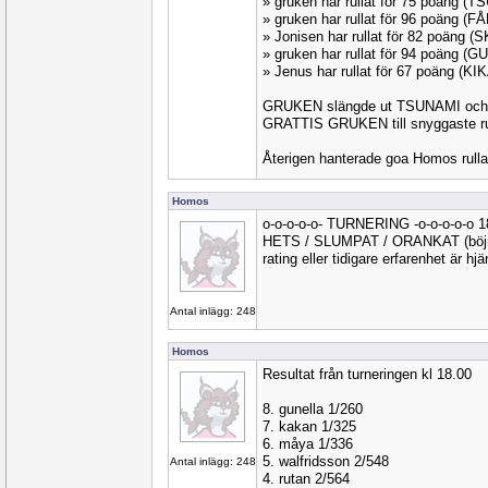
» gruken har rullat för 75 poäng (
» gruken har rullat för 96 poäng (
» Jonisen har rullat för 82 poäng 
» gruken har rullat för 94 poäng (
» Jenus har rullat för 67 poäng (K
GRUKEN slängde ut TSUNAMI och vi
GRATTIS GRUKEN till snyggaste ru
Återigen hanterade goa Homos rull
Homos
o-o-o-o-o- TURNERING -o-o-o-o-o 
HETS / SLUMPAT / ORANKAT (böjnin
rating eller tidigare erfarenhet är hj
Antal inlägg: 248
Homos
Resultat från turneringen kl 18.00
8. gunella 1/260
7. kakan 1/325
6. måya 1/336
5. walfridsson 2/548
Antal inlägg: 248
4. rutan 2/564