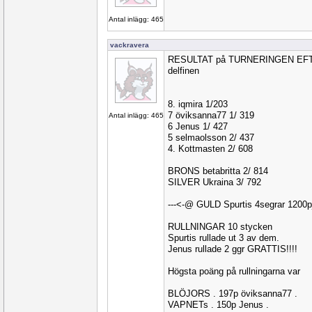
Antal inlägg: 465
vackravera
RESULTAT på TURNERINGEN EFTER 
delfinen
8. iqmira 1/203
7 öviksanna77 1/ 319
Antal inlägg: 465
6 Jenus 1/ 427
5 selmaolsson 2/ 437
4. Kottmasten 2/ 608
BRONS betabritta 2/ 814
SILVER Ukraina 3/ 792
---<-@ GULD Spurtis 4segrar 1200p
RULLNINGAR 10 stycken
Spurtis rullade ut 3 av dem.
Jenus rullade 2 ggr GRATTIS!!!!
Högsta poäng på rullningarna var
BLÖJORS . 197p öviksanna77 .
VAPNETs . 150p Jenus .