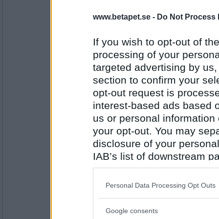
BRONS xycho 3/ 858
SILVER språkeri 3/ 903
www.betapet.se -
Do Not Process 
---<-@ GULD tobbe_111 3/ 1010@->
If you wish to opt-out of the
RULLNINGAR var det 17 stycken
processing of your personal
klejf la 8 av dem
targeted advertising by us
xycho 4 st
tobbe_111 3 stycken GRATTIS
section to confirm your sel
opt-out request is proces
RULLNINGAR med HÖGST poäng 
SkOTADE . 105p xycho
interest-based ads based o
LANTERNA . 90p Klejf ..
STELNAd . 85p luntan . GRATTIS!!
us or personal information d
your opt-out. You may separ
VACKRASTE framröstade RULLNI
GYMnAST som luntan la. GRATTIS
disclosure of your personal
Rullningarna som vi valde mellan va
IAB’s list of downstream pa
also be disclosed by us to 
STELNAd . 85p luntan .
SORTENS . 60p klejf .
Downstream Participants
th
SMILARE . 67p tobbe_111 .
Personal Data Processing Opt Outs
third parties.
RISTENS . 74p klejf .
SkOTADE . 105p xycho .
SLAGGAD . 66p xycho .
Google consents
Please note that this web
ÄV eNTYR . 72p xycho .