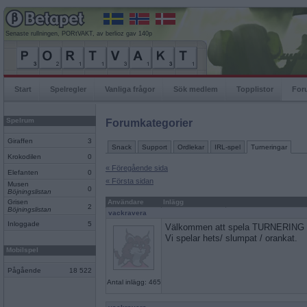
Senaste rullningen, PORtVAKT, av berlioz gav 140p
Start
Spelregler
Vanliga frågor
Sök medlem
Topplistor
For
Spelrum
Forumkategorier
Giraffen
3
Snack
Support
Ordlekar
IRL-spel
Turneringar
Krokodilen
0
« Föregående sida
Elefanten
0
« Första sidan
Musen
0
Böjningslistan
Grisen
Användare
Inlägg
2
Böjningslistan
vackravera
Inloggade
5
Välkommen att spela TURNERING i 
Vi spelar hets/ slumpat / orankat.
Mobilspel
Pågående
18 522
Antal inlägg: 465