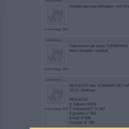
vackravera
Inställd pga inga deltagare. nytt för
Antal inlägg: 465
vackravera
Välkommen att spela TURNERING i D
hets/ slumpat / orankat.
Antal inlägg: 465
vackravera
RESULTAT från "KOMMER DET N
18.15 i Delfinen
RESULTAT
8. falkann 0/259
7 öviksanna77 1/ 342
Antal inlägg: 465
6 gunella 1/ 344
5 klejf 2/ 646
4 luntan 3/ 788