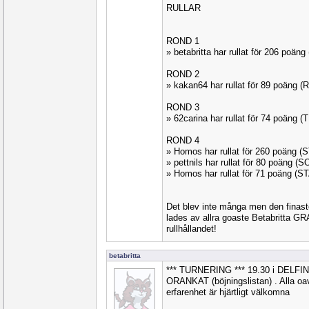
RULLAR
ROND 1
» betabritta har rullat för 206 poä
ROND 2
» kakan64 har rullat för 89 poäng
ROND 3
» 62carina har rullat för 74 poäng 
ROND 4
» Homos har rullat för 260 poäng 
» pettnils har rullat för 80 poäng (
» Homos har rullat för 71 poäng (ST
Det blev inte många men den fina
lades av allra goaste Betabritta GR
rullhållandet!
betabritta
*** TURNERING *** 19.30 i DELF
ORANKAT (böjningslistan) . Alla oavs
erfarenhet är hjärtligt välkomna