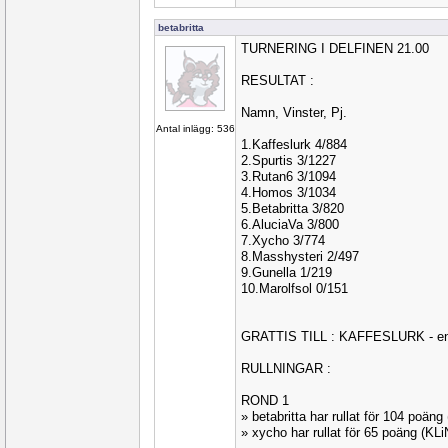
betabritta
TURNERING I DELFINEN 21.00
RESULTAT :
Namn, Vinster, Pj.
Antal inlägg: 536
1.Kaffeslurk 4/884
2.Spurtis 3/1227
3.Rutan6 3/1094
4.Homos 3/1034
5.Betabritta 3/820
6.AluciaVa 3/800
7.Xycho 3/774
8.Masshysteri 2/497
9.Gunella 1/219
10.Marolfsol 0/151
GRATTIS TILL : KAFFESLURK - en
RULLNINGAR :
ROND 1
» betabritta har rullat för 104 poä
» xycho har rullat för 65 poäng (KL