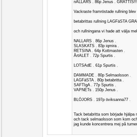
nALLARS . 86p Jenus . GRATTIS!!!
Vackraste framröstade rullning blev
betabrittas rullning LAGFäSTA GRA
och rullningana vi hade att välja mel
NALLARS . 86p Jenus .
SLASKATS . 83p iqmira .
RETSINA . 64p Kottmasten .
ÅrtALET . 72p Spurtis .
LOTSAdE . 61p Spurtis .
DAMMADE . 80p Selmaolsson .
LAGFäSTA . 80p betabritta .
SAFTIgA . 77p Spurtis .
VAPNETs . 150p Jenus .
BLÖJORS . 197p öviksanna77 .
Tack betabritta som började hjälpa 
och tack selmaolsson som kom och
jag kunde koncentrera mej på turner