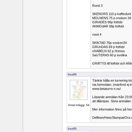
Rond 3
SKENORS 110 p kaffeslurk
MOLNENS 75 p snoken 34
GIRADES 86p fotfobi
ANMOdAR 68p fotfobi
rond 4
SKIKTAD 76p snoken34
GRUnDAS 69 p fotfobi
sNABELN 62 p Homos
SaUTERAS 60 p evelina
GRATTIS till fotfobi och A
lisa95
Tänkte hålla en turnering k
via hemsidan: (manfred ej i
www.betaturre.n.nu/
Löpande anmälan från 23:00 v
att tillämpas. Sista anmälan
Antal inlägg: 54
Mer information finns på h
Delfinen/Hets/Slumpat/Ora 
lisa95