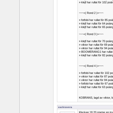
» klejf har rullat för 102 p
~~~<( Rond 2 )>~~~
» fotfobi har rullat för 85
» klejf har rullat för 64 po
» klejf har rullat för 65 po
~~~<( Rond 3 )>~~~
» klejf har rullat för 70 po
» viktor har rullat för 69 p
» viktor har rullat för 94 
» BOOMERANG1 har rullat 
» klejf har rullat för 82 po
~~~<( Rond 4 )>~~~
» fotfobi har rullat för 10
» viktor har rullat för 87 p
» viktor har rullat för 84 
» fotfobi har rullat för 67 
» klejf har rullat för 63 po
KOBRANS, lagd av viktor, ble
vackravera
Klockan 18.20 startar en tr