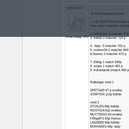
vackravera
20.30 turneringen är klar.
--<-@ GRATTIS till evelina 
som vann 4 matcher med p
2. kaffeslurk 3 matcher 973
Antal inlägg: 465
3. fotfobi 3 matcher 724 p
4. -lady- 3 matcher 701 p
5. snoken34 2 matcher 804
6.Homos 2 matcher 472 p
7. EMag 1 match 540p
8. umpis 1 match 481 p
9. frukantarell 1match 450 p
Rullningar rond 1
SPETSAD 67 p evelina
STARTEN 113p fotfobi
rond 2
STOILEN 89p fotfobi
ROSTIGA 62p evelina
MUTTERnS 63 evelina
FÅNgATS 63p Homos
LASSEBS 69p fotfobi
BORrADES 66p -lady-