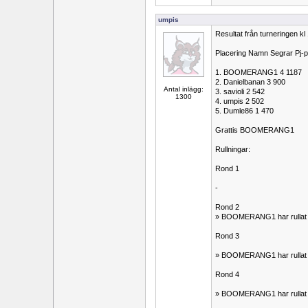
umpis
Resultat från turneringen kl
Placering Namn Segrar Pj-
1. BOOMERANG1 4 1187
2. Danielbanan 3 900
Antal inlägg:
3. savioli 2 542
1300
4. umpis 2 502
5. Dumle86 1 470
Grattis BOOMERANG1
Rullningar:
Rond 1
-
Rond 2
» BOOMERANG1 har rullat 
Rond 3
» BOOMERANG1 har rullat 
Rond 4
» BOOMERANG1 har rullat 