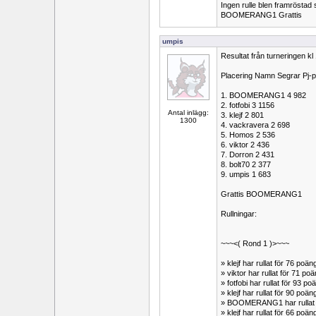
Ingen rulle blen framröstad
BOOMERANG1 Grattis
umpis
Resultat från turneringen kl
Placering Namn Segrar Pj-
1. BOOMERANG1 4 982
2. fotfobi 3 1156
Antal inlägg:
3. klejf 2 801
1300
4. vackravera 2 698
5. Homos 2 536
6. viktor 2 436
7. Dorron 2 431
8. bolt70 2 377
9. umpis 1 683
Grattis BOOMERANG1
Rullningar:
~~~<( Rond 1 )>~~~
» klejf har rullat för 76 po
» viktor har rullat för 71 p
» fotfobi har rullat för 93
» klejf har rullat för 90 po
» BOOMERANG1 har rullat 
» klejf har rullat för 66 p