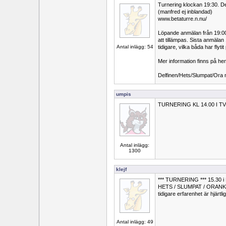
Turnering klockan 19:30. D
(manfred ej inblandad)
www.betaturre.n.nu/
Löpande anmälan från 19:00 v
att tillämpas. Sista anmälan
Antal inlägg: 54
tidigare, vilka båda har flyti
Mer information finns på he
Delfinen/Hets/Slumpat/Ora 
umpis
TURNERING KL 14.00 I 
Antal inlägg:
1300
klejf
*** TURNERING *** 15.30 
HETS / SLUMPAT / ORANKAT (b
tidigare erfarenhet är hjärtl
Antal inlägg: 49