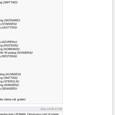
oäng (SMITTAD)!
 poäng (SKÖNARE)!
äng (STARARS)!
äng (sKOTTEN)!
äng (AZURENs)!
oäng (RISTENS)!
poäng (KOBRANS)!
för 95 poäng (SONdERA)!
äng (RESTERA)!
2 poäng (KUVADES)!
oäng (SNITTAS)!
poäng (STEROLS)!
poäng (tRANSEN)!
äng (SEANSER)!
v bästa rull, grattis!
2011-12-05 17:46
unering inne i PUMAN. Observera rum! Vi spelar