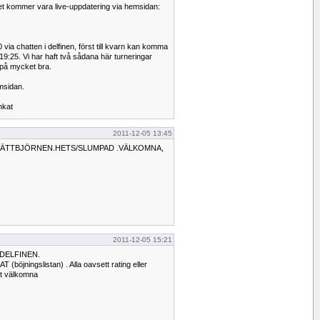
et kommer vara live-uppdatering via hemsidan:
ia chatten i delfinen, först till kvarn kan komma
 19:25. Vi har haft två sådana här turneringar
t på mycket bra.
msidan.
nkat
2011-12-05 13:45
TVÄTTBJÖRNEN.HETS/SLUMPAD .VÄLKOMNA,
2011-12-05 15:21
i DELFINEN.
öjningslistan) . Alla oavsett rating eller
igt välkomna