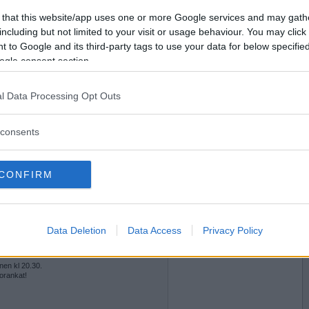
2011-12-04 20:11
g!
Vill du bli
 that this website/app uses one or more Google services and may gath
medlem?
including but not limited to your visit or usage behaviour. You may click 
finen kl 20.30.
 orankat!
 to Google and its third-party tags to use your data for below specifi
Skapa nytt konto
ogle consent section.
l Data Processing Opt Outs
2011-12-04 20:20
a som vill vara med anmäler sig med ett
consents
 Manfred. Där lottas matcherna fram.
match tar spelbord och rapporterar sedan in
atten. skriv diitt eget namn först, dina poäng.
ennes poäng.
CONFIRM
två.. osv-
an ta ca 1-1½ timme. Jag är inte så van att ordna
cher. på slumpat bord i tempo hets. Välkomna.
Data Deletion
Data Access
Privacy Policy
2011-12-04 20:20
g!
finen kl 20.30.
 orankat!