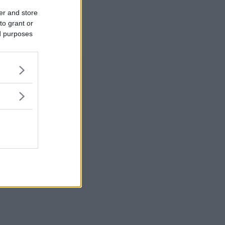
er and store
to grant or
ed purposes