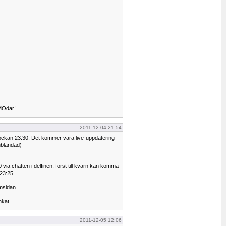
NMOdar!
2011-12-04 21:54
lockan 23:30. Det kommer vara live-uppdatering
nblandad)
ia chatten i delfinen, först till kvarn kan komma
 23:25.
emsidan
nkat
2011-12-05 12:06