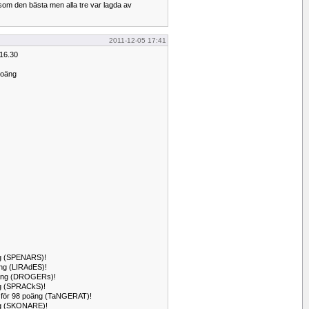
 som den bästa men alla tre var lagda av
2011-12-05 17:41
 16.30
poäng
äng (SPENARS)!
oäng (LIRAdES)!
 poäng (DROGERs)!
äng (SPRACkS)!
för 98 poäng (TaNGERAT)!
oäng (SKONARE)!