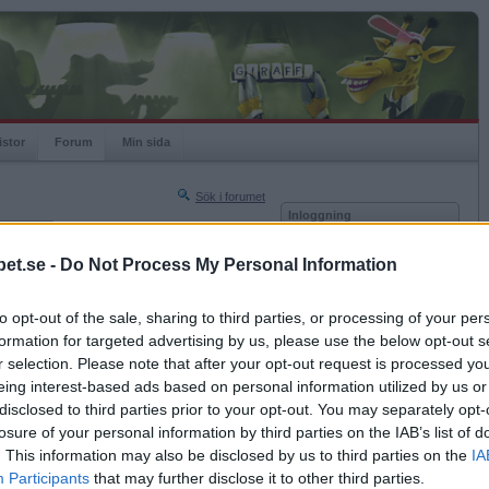
istor
Forum
Min sida
Sök i forumet
Inloggning
rneringar
Användare
et.se -
Do Not Process My Personal Information
Nästa sida »
Lösenord
Sista sidan »
to opt-out of the sale, sharing to third parties, or processing of your per
Kom ihåg mig
2011-12-04 19:14
formation for targeted advertising by us, please use the below opt-out s
Logga in
inns på: www.betaturre.n.nu
r selection. Please note that after your opt-out request is processed y
eing interest-based ads based on personal information utilized by us or
Glömt ditt lösenord?
nen. Samma upplägg. Löpande anmälan från 23,00
Få ny aktiveringslänk
disclosed to third parties prior to your opt-out. You may separately opt-
losure of your personal information by third parties on the IAB’s list of
. This information may also be disclosed by us to third parties on the
IA
Betapet är gratis!
Participants
that may further disclose it to other third parties.