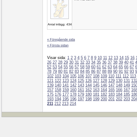
Antal inlägg: 434
« Föregående sida
« Första sidan
Visar sida:
1
2
3
4
5
6
7
8
9
10
11
12
13
14
15
16
26
27
28
29
30
31
32
33
34
35
36
37
38
39
40
41
52
53
54
55
56
57
58
59
60
61
62
63
64
65
66
67
78
79
80
81
82
83
84
85
86
87
88
89
90
91
92
93
102
103
104
105
106
107
108
109
110
111
112
113
121
122
123
124
125
126
127
128
129
130
131
13
139
140
141
142
143
144
145
146
147
148
149
15
157
158
159
160
161
162
163
164
165
166
167
16
175
176
177
178
179
180
181
182
183
184
185
18
193
194
195
196
197
198
199
200
201
202
203
20
211
212
213
214