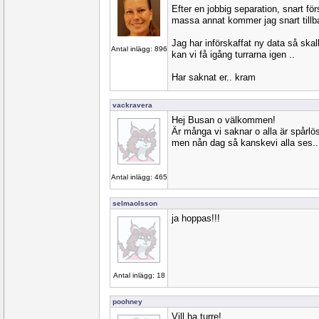
Efter en jobbig separation, snart för
massa annat kommer jag snart tillba
Jag har införskaffat ny data så skal
Antal inlägg: 896
kan vi få igång turrarna igen ..
Har saknat er.. kram
vackravera
Hej Busan o välkommen!
Är många vi saknar o alla är spårlös
men nån dag så kanskevi alla ses..
Antal inlägg: 465
selmaolsson
ja hoppas!!!
Antal inlägg: 18
poohney
Vill ha turre!