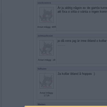
vackravera
Är ju aldrig någon av de gamla turne
att fixa o sitta o vänta o ingen komm
Antal inlägg: 465
selmaolsson
jo då vera jag är inne ibland o kollar
........
Antal inlägg: 18
falkann
Ja kollar ibland å hoppas :)
Antal inlägg:
1718
Maitan