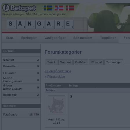
Senaste rullningen, SÅNGArE, av VincentVit gav 76p
Start
Spelregler
Vanliga frågor
Sök medlem
Topplistor
For
Spelrum
Forumkategorier
Giraffen
2
Snack
Support
Ordlekar
IRL-spel
Turneringar
Krokodilen
0
« Föregående sida
Elefanten
0
« Första sidan
Musen
0
Böjningslistan
Grisen
Användare
Inlägg
0
Böjningslistan
falkann
Inloggade
2
:(
Mobilspel
Pågående
18 450
Antal inlägg:
1718