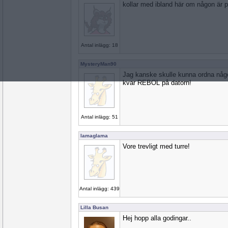
kollar med ibland här om någon är 
Antal inlägg: 18
MysteryMan90
Jag kanske skulle kunna ordna någon
kvar REBOL på datorn!
Antal inlägg: 51
lamaglama
Vore trevligt med turre!
Antal inlägg: 439
Lilla Busan
Hej hopp alla godingar..