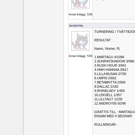
Antal inlägg: 536
betabritta
TURNERING I TVÄTTBJÖR
RESULTAT :
Namn, Vinster, Pj.
Antal inlägg: 536
1.MARTAGU 4/1096
2.SUNRAYSHADOW 3/998
3.RUSH HOUR 3/941
4.HMH-HANNAA 3/817
5.LILLA BUSAN 2/705
6.UMPIS 2/602
7.BETABRITTA 2/569
8.DALLAZ 2/182
9.RHINELADY 1/450
10.LEKSELL 1/357
11.LILLTAGT 1/235
12.ANDROY55 0/248
GRATTIS TILL : MARTAGU 
ENSAM MED 4 SEGRAR!
RULLNINGAR :