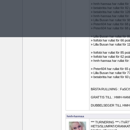
» hmh-hannaa har rullat fö
» betabritta har rullat för
» betabritta har rullat för
» hmh-hannaa har rullat fö
» Lilla Busan har rullat fö
» Peter604 har rullat för 6
» Peter604 har rullat för 6
» Lilla Busan har rullat fö
» fotfobi har rullat för 66 
» Lilla Busan har rullat fö
» fotfobi har rullat för 85 
» fotfobi har rullat för 62 
» hmh-hannaa har rullat för
» Peter604 har rullat för 6
» Lilla Busan har rullat fö
» betabritta har rullat för
BÄSTA RULLNING : FaSCI
GRATTIS TILL : HMH-HANN
DUBBELSEGER TILL HMH
hmh-hannaa
*** TURNERING *** i TVÄT
HETS/SLUMPAT/ORANKAT. Alla