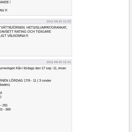
ANDE !
N !!!
2011-09-20 21:02
 I TVÄTTBJÖRNEN. HETS/SLUMPAT/ORANKAT,
 OAVSETT RATING OCH TIDIGARE
IGT VÄLKOMNA !!!
2011-09-20 22:41
urneringen från i lördags den 17 sep -11, innan
EN LÖRDAG 17/9 - 11 ( 3 ronder
bbades)
16
0
 - 281
83 - 389