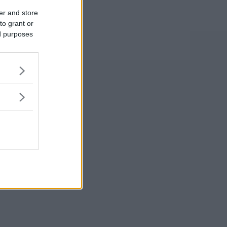
er and store
to grant or
ed purposes