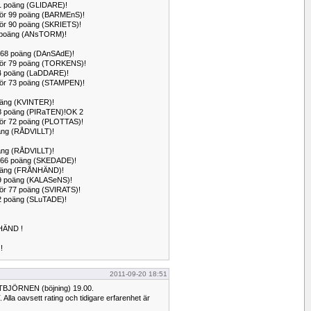
r 71 poäng (GLIDARE)!
 för 99 poäng (BARMEnS)!
för 90 poäng (SKRIETS)!
 87 poäng (ANsTORM)!
ör 68 poäng (DAnSAdE)!
 för 79 poäng (TORKENS)!
r 64 poäng (LaDDARE)!
 för 73 poäng (STAMPEN)!
 poäng (KVINTER)!
r 98 poäng (PIRaTEN)!OK 2
 för 72 poäng (PLOTTAS)!
poäng (RÅDVILLT)!
poäng (RÅDVILLT)!
för 66 poäng (SKEDADE)!
0 poäng (FRÅNHÄND)!
r 59 poäng (KALASeNS)!
för 77 poäng (SVIRATS)!
 62 poäng (SLuTADE)!
HÄND !
!
2011-09-20 18:51
TBJÖRNEN (böjning) 19.00.
 oavsett rating och tidigare erfarenhet är