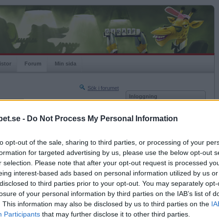
istor
Forum
Min sida
Sök i forumet
Inloggning
rneringar
Användare
et.se -
Do Not Process My Personal Information
Nästa sida »
Lösenord
Sista sidan »
to opt-out of the sale, sharing to third parties, or processing of your per
Kom ihåg mig
2011-09-20 13:17
formation for targeted advertising by us, please use the below opt-out s
Logga in
TVÄTTBJÖRNEN-BÖJ.HETS/SLU
r selection. Please note that after your opt-out request is processed y
eing interest-based ads based on personal information utilized by us or
Glömt ditt lösenord?
Få ny aktiveringslänk
disclosed to third parties prior to your opt-out. You may separately opt-
losure of your personal information by third parties on the IAB’s list of
. This information may also be disclosed by us to third parties on the
IA
Betapet är gratis!
Participants
that may further disclose it to other third parties.