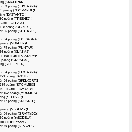
 poäng (SMATTRAR)!
 för 63 poäng (LUSTARNA)!
ör 170 poäng (ZOOMANDE)!
 poäng (BASTANTE)!
r 80 poäng (TREENIG)!
 poäng (FULINGs)!
r 110 poäng (OLJeFaT)!
 för 66 poäng (SLUTARES)!
 för 94 poäng (TOFSARNA)!
83 poäng (SMÄLlER)!
för 75 poäng (PLINTAR)!
r 66 poäng (SLINKAS)!
 för 106 poäng (BaSTADE)!
r 84 poäng (GRUNDaS)!
 poäng (RECEPTEN)!
 för 84 poäng (TEXTARNA)!
r 123 poäng (SKOJErI)!
 för 64 poäng (SPELKORT)!
ör 185 poäng (STOMMES)!
r 101 poäng (FIXERATS)!
 för 152 poäng (MOSSIGA)!
 poäng (STOISKE)!
 för 72 poäng (SNUSADE)!
69 poäng (STOLANs)!
 för 86 poäng (GRATTaDE)!
ör 69 poäng (mEDDELA)!
 78 poäng (PRESSAD)!
 för 70 poäng (STARARS)!