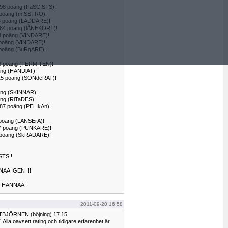
r 98 poäng (FaSCISTS)!
 82 poäng (mISSTRO)!
 126 poäng (LADDARE)!
r 84 poäng (lÅNEKORT)!
r 98 poäng (VINDARE)!
8 poäng (VINDARE)!
8 poäng (BuRgARE)!
r 86 poäng (TERMITEN)!
poäng (HANDlAT)!
r 115 poäng (SONdeRAT)!
poäng (SKINNAR)!
poäng (RiTaDES)!
 87 poäng (PELIkAn)!
5 poäng (LANSErA)!
r 77 poäng (PUNKARE)!
 60 poäng (SkRÄDARE)!
STS !
AA IGEN !!!
-HANNAA !
2011-09-20 16:58
TBJÖRNEN (böjning) 17.15.
 oavsett rating och tidigare erfarenhet är