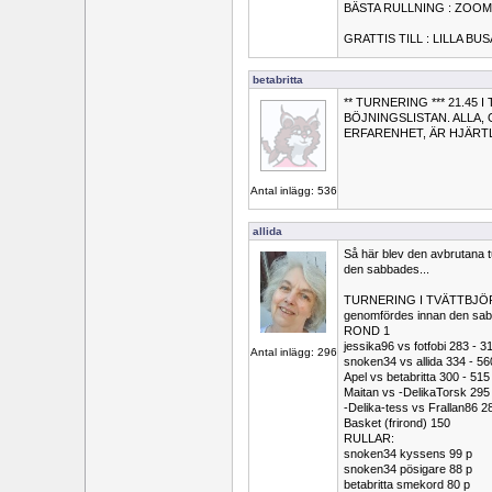
BÄSTA RULLNING : ZOOM
GRATTIS TILL : LILLA BUSA
betabritta
** TURNERING *** 21.45
BÖJNINGSLISTAN. ALLA,
ERFARENHET, ÄR HJÄRTL
Antal inlägg: 536
allida
Så här blev den avbrutana t
den sabbades...
TURNERING I TVÄTTBJÖRN
genomfördes innan den sa
ROND 1
jessika96 vs fotfobi 283 - 3
Antal inlägg: 296
snoken34 vs allida 334 - 56
Apel vs betabritta 300 - 515
Maitan vs -DelikaTorsk 295
-Delika-tess vs Frallan86 2
Basket (frirond) 150
RULLAR:
snoken34 kyssens 99 p
snoken34 pösigare 88 p
betabritta smekord 80 p