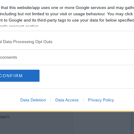
2011-09-20 15:21
Vill du bli
 that this website/app uses one or more Google services and may gath
0 I TVÄTTBJÖRNEN. HETS/SLUMPAT/ORANKAT,
medlem?
 OAVSETT RATING OCH TIDIGARE
including but not limited to your visit or usage behaviour. You may click 
IGT VÄLKOMNA !!!
 to Google and its third-party tags to use your data for below specifi
Skapa nytt konto
ogle consent section.
l Data Processing Opt Outs
2011-09-20 16:57
NEN 20/9 15.30
consents
CONFIRM
Data Deletion
Data Access
Privacy Policy
AA !!!