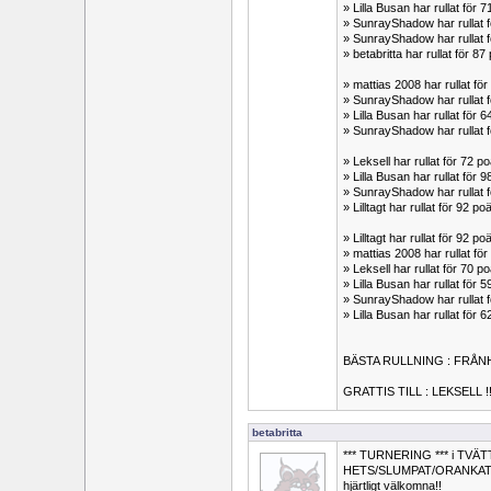
» Lilla Busan har rullat fö
» SunrayShadow har rullat
» SunrayShadow har rullat 
» betabritta har rullat för
» mattias 2008 har rullat f
» SunrayShadow har rullat
» Lilla Busan har rullat fö
» SunrayShadow har rullat
» Leksell har rullat för 72
» Lilla Busan har rullat fö
» SunrayShadow har rullat
» Lilltagt har rullat för 92 
» Lilltagt har rullat för 92 
» mattias 2008 har rullat 
» Leksell har rullat för 7
» Lilla Busan har rullat fö
» SunrayShadow har rullat 
» Lilla Busan har rullat för
BÄSTA RULLNING : FRÅN
GRATTIS TILL : LEKSELL !!
betabritta
*** TURNERING *** i TVÄT
HETS/SLUMPAT/ORANKAT. Alla
hjärtligt välkomna!!