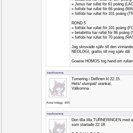
» Jenus har rullat för 61 poäng (L
» fotfobi har rullat för 66 poäng (
» fotfobi har rullat för 101 poäng (
ROND 5
» fotfobi har rullat för 101 poäng
» betabritta har rullat för 86 poäng
» fotfobi har rullat för 70 poäng (R
Jag skruvade själv till den vinnande 
NEOLOGI, grattis till mig själv då!
Goaste HOMOS tog hand om rullarna
vackravera
Turnering i Delfinen kl 22.15.
Hets/ slumpat/ orankat,
Välkomna
Antal inlägg: 465
vackravera
Den lilla lilla TURNERINGEN med
som startade 22.18