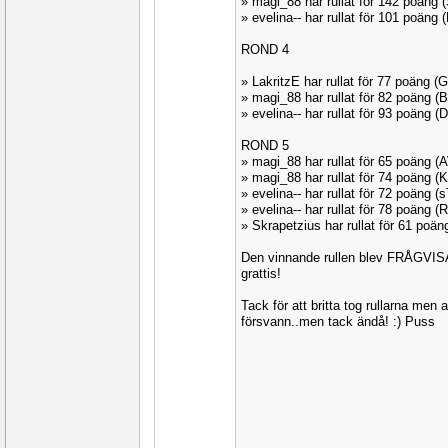
» magi_88 har rullat för 142 poän
» evelina-- har rullat för 101 poän
ROND 4
» LakritzE har rullat för 77 poäng
» magi_88 har rullat för 82 poäng 
» evelina-- har rullat för 93 poäng
ROND 5
» magi_88 har rullat för 65 poäng 
» magi_88 har rullat för 74 poäng 
» evelina-- har rullat för 72 poäng
» evelina-- har rullat för 78 poäng
» Skrapetzius har rullat för 61 po
Den vinnande rullen blev FRÅGVISA
grattis!
Tack för att britta tog rullarna men
försvann..men tack ändå! :) Puss