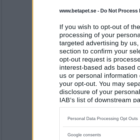
» Witer har rullat för 70 poäng (RI
» Witer har rullat för 71 poäng (PA
www.betapet.se -
Do Not Process 
» 62carina har rullat för 164 poäng
ROND 3
If you wish to opt-out of the
» nina82 har rullat för 91 poäng (
» Homos har rullat för 73 poäng (
processing of your personal
» nina82 har rullat för 60 poäng (S
targeted advertising by us
» Mione har rullat för 68 poäng (B
» Witer har rullat för 84 poäng (S
section to confirm your sel
» betabritta har rullat för 73 poäng
opt-out request is proces
ROND 4
» nina82 har rullat för 97 poäng (
interest-based ads based o
us or personal information d
Den vinnande rullen lades av vår e
your opt-out. You may separ
Betabritta! Grattis till din fina ObLI
disclosure of your personal
IAB’s list of downstream pa
also be disclosed by us to 
Downstream Participants
th
Personal Data Processing Opt Outs
third parties.
Homos
Google consents
jONISEN HÅLLER! "Vi kör en X-hets 
Please note that this web