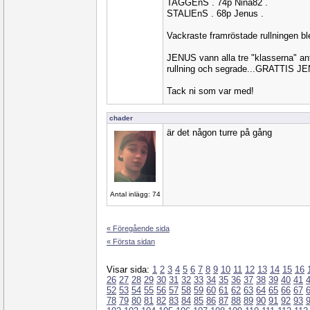
TAGGEnS . 74p Nina82 .
STALlEnS . 68p Jenus .
Vackraste framröstade rullningen b
JENUS vann alla tre "klasserna" ant
rullning och segrade...GRATTIS J
Tack ni som var med!
chader
är det någon turre på gång
Antal inlägg: 74
« Föregående sida
« Första sidan
Visar sida:
1
2
3
4
5
6
7
8
9
10
11
12
13
14
15
16
26
27
28
29
30
31
32
33
34
35
36
37
38
39
40
41
52
53
54
55
56
57
58
59
60
61
62
63
64
65
66
67
78
79
80
81
82
83
84
85
86
87
88
89
90
91
92
93