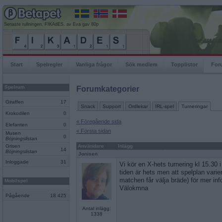
Senaste rullningen, FIKAdES, av Eva gav 80p
Start
Spelregler
Vanliga frågor
Sök medlem
Topplistor
For
Spelrum
Forumkategorier
Giraffen
17
Snack
Support
Ordlekar
IRL-spel
Turneringar
Krokodilen
0
« Föregående sida
Elefanten
0
« Första sidan
Musen
0
Böjningslistan
Grisen
Användare
Inlägg
14
Böjningslistan
Jonisen
Inloggade
31
Vi kör en X-hets turnering kl 15.30 i
tiden är hets men att spelplan varier
matchen får välja bräde) för mer inf
Mobilspel
Välokmna
Pågående
18 425
Antal inlägg:
1338