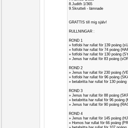
8.Judith 1/365
9.Skrutteli - lämnade
GRATTIS till mig själv!
RULLNINGAR :
ROND 1
» fotfobi har rullat för 139 poäng 
» fotfobi har rullat för 74 poäng (H
» fotfobi har rullat för 130 poäng 
» Jenus har rullat för 83 poäng (s
ROND 2
» Jenus har rullat för 230 poäng (
» fotfobi har rullat för 96 poäng (
» betabritta har rullat för 130 poä
ROND 3
» Jenus har rullat för 88 poäng (S
» betabritta har rullat för 96 poäng
» Jenus har rullat för 90 poäng (R
ROND 4
» Jenus har rullat för 145 poäng (H
» Homos har rullat för 66 poäng (
» betabritta har rullat för 107 poä