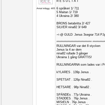
R E S U L T A T
6 språkeri 1/ 711
Antal inlägg: 465
5 Maitan 1/ 719
4 Ukraina 2/ 380
BRONS betabritta 2/ 427
SILVER nina82 3/ 649
-<-@ GULD: Jenus 3segrar 714 PJ
^^^^^^^^^^^^^^^^^^^^^^^^^ ^^^^^^^^
RULLNINGAR var det 8 stycken
Jenus la 4 av dem
nina82 rullade 3 gånger
Ukraina 1 gång GRATTIS!
RULLNINGARNA som lades var i Po
kYLARES . 139p Jenus .
SPETSAT . 126p Nina82 .
HETSARE . 98p Nina82 .
SPÄNDEs . 77p Ukraina .
STADDES . 76p Jenus .
MIStELN . 76p Jenus .