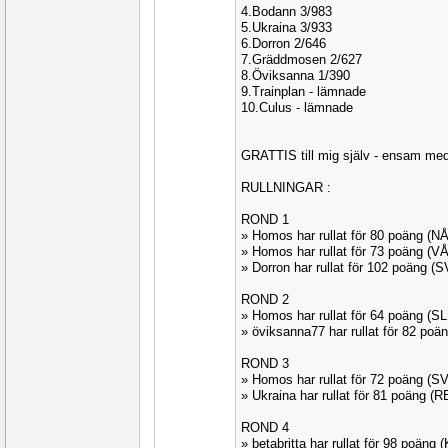
4.Bodann 3/983
5.Ukraina 3/933
6.Dorron 2/646
7.Gräddmosen 2/627
8.Öviksanna 1/390
9.Trainplan - lämnade
10.Culus - lämnade
GRATTIS till mig själv - ensam med
RULLNINGAR :
ROND 1
» Homos har rullat för 80 poäng (
» Homos har rullat för 73 poäng (V
» Dorron har rullat för 102 poäng 
ROND 2
» Homos har rullat för 64 poäng (
» öviksanna77 har rullat för 82 po
ROND 3
» Homos har rullat för 72 poäng (
» Ukraina har rullat för 81 poäng 
ROND 4
» betabritta har rullat för 98 poän