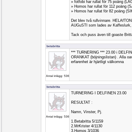
» fotfobi har rullat för 75 poäng (
» Homos har rullat för 112 poäng 
» Homos har rullat för 82 poäng (S
Det blev två rullvinnare. HELAfTON
AUGuSTI som lades av Kaffeslurk, g
Tack och puss även till goaste Britta
betabritta
*** TURNERING *** 23.00 i DELF
ORANKAT (böjningslistan) . Alla oavs
erfarenhet är hjärtligt välkomna
Antal inlägg: 536
betabritta
TURNERING I DELFINEN 23.00
RESULTAT :
Namn, Vinster, Pj.
Antal inlägg: 536
1.Betabritta 5/1159
2.MrKrister 4/1130
3.Homos 3/1036