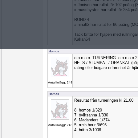
» Jonisen har rullat för 102 poäng 
» masshysteri har rullat för 254 p
ROND 4
» nina82 har rullat för 96 poäng (
Tack britta för hjäpen med rullninga
Kakan64
Homos
o-o-o-o-o- TURNERING -o-o-o-o-o 
HETS / SLUMPAT / ORANKAT (böjnin
rating eller tidigare erfarenhet är hj
Antal inlägg: 248
Homos
Resultat från turneringen kl 21.00
8. homos 1/320
7. öviksanna 1/330
6. Madanders 1/374
5. rush hour 3/695
Antal inlägg: 248
4. britta 3/1008