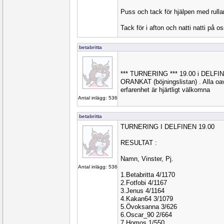
Puss och tack för hjälpen med rul
Tack för i afton och natti natti på os
betabritta
*** TURNERING *** 19.00 i DELF
ORANKAT (böjningslistan) . Alla oavs
erfarenhet är hjärtligt välkomna
Antal inlägg: 536
betabritta
TURNERING I DELFINEN 19.00
RESULTAT :
Namn, Vinster, Pj.
Antal inlägg: 536
1.Betabritta 4/1170
2.Fotfobi 4/1167
3.Jenus 4/1164
4.Kakan64 3/1079
5.Övoksanna 3/626
6.Oscar_90 2/664
7.Homos 1/550