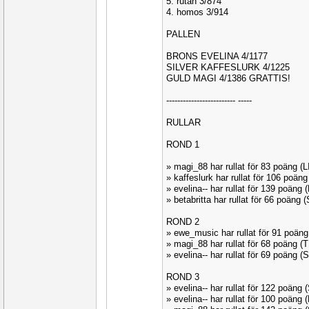
5. rutan 3/874
4. homos 3/914
PALLEN
BRONS EVELINA 4/1177
SILVER KAFFESLURK 4/1225
GULD MAGI 4/1386 GRATTIS!
------------------------- -----
RULLAR
ROND 1
» magi_88 har rullat för 83 poäng (
» kaffeslurk har rullat för 106 poä
» evelina-- har rullat för 139 poän
» betabritta har rullat för 66 poäng
ROND 2
» ewe_music har rullat för 91 po
» magi_88 har rullat för 68 poäng 
» evelina-- har rullat för 69 poäng
ROND 3
» evelina-- har rullat för 122 poän
» evelina-- har rullat för 100 poäng