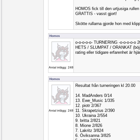
HOMOS fick till den urtjusiga rull
GRATTIS - vasst gjort!
Skötte rullarna gjorde hon med klipp
Homos
o-o-o-o-o- TURNERING -o-o-o-o-o 
HETS / SLUMPAT / ORANKAT (böjnin
rating eller tidigare erfarenhet är hj
Antal inlägg: 248
Homos
Resultat från turneringen kl 20.00
14. MadAnders 0/14
13. Ewe_Music 1/335
12. piotr 2/367
11. Skrapetzius 2/390
Antal inlägg: 248
10. Ukraina 2/554
9. britta 2/821
8. Mione 2/826
7. Lakritz 3/824
6. Öviksanna 3/825