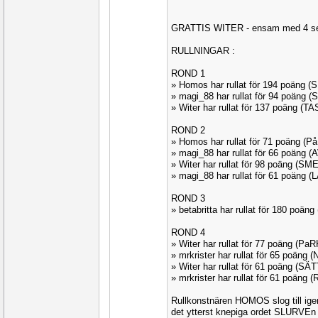
GRATTIS WITER - ensam med 4 se
RULLNINGAR :
ROND 1
» Homos har rullat för 194 poäng 
» magi_88 har rullat för 94 poäng 
» Witer har rullat för 137 poäng (T
ROND 2
» Homos har rullat för 71 poäng (
» magi_88 har rullat för 66 poäng
» Witer har rullat för 98 poäng (SM
» magi_88 har rullat för 61 poäng 
ROND 3
» betabritta har rullat för 180 poän
ROND 4
» Witer har rullat för 77 poäng (Pa
» mrkrister har rullat för 65 poäng
» Witer har rullat för 61 poäng (S
» mrkrister har rullat för 61 poäng
Rullkonstnären HOMOS slog till ig
det ytterst knepiga ordet SLURVEn