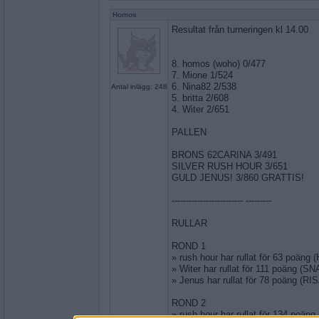
Homos
Resultat från turneringen kl 14.00
8. homos (woho) 0/477
7. Mione 1/524
6. Nina82 2/538
Antal inlägg: 248
5. britta 2/608
4. Witer 2/651
PALLEN
BRONS 62CARINA 3/491
SILVER RUSH HOUR 3/651
GULD JENUS! 3/860 GRATTIS!
------------------------- ---------
RULLAR
ROND 1
» rush hour har rullat för 63 poän
» Witer har rullat för 111 poäng (S
» Jenus har rullat för 78 poäng (RI
ROND 2
» rush hour har rullat för 134 poän