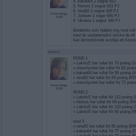
4. kakan64 2 segrar 652
5. Homos 2 segrar 501 PJ
6. nina82 2 segrar 428 PJ
Antal inlägg:
7. Jonisen 1 seger 656 PJ
1338
8. Ukraina 1 segrer 346 PJ
Betabritta som hjälpte mig med rull
med de sen(aternativt skicka de till
kan åtmindstonde avslöja att Azer
Jonisen
ROND 1
» LakritzE har rullat för 70 poäng
» masshysteri har rullat för 82 po
» kakan64 har rullat för 95 poäng 
» nina82 har rullat för 69 poäng (R
» masshysteri har rullat för 72 po
Antal inlägg:
1338
ROND 2
» LakritzE har rullat för 113 poän
» Homos har rullat för 69 poäng (
» LakritzE har rullat för 120 poäng
» LakritzE har rullat för 66 poäng
rond 3
» nina82 har rullat för 85 poäng (
» kakan64 har rullat för 77 poäng 
» LakritzE har rullat för 70 poäng