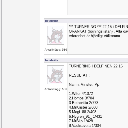
betabritta
*** TURNERING *** 22,15 i DELF
ORANKAT (böjningslistan) . Alla oavs
erfarenhet är hjärtligt välkomna
Antal inlägg: 536
betabritta
TURNERING I DELFINEN 22.15
RESULTAT :
Namn, Vinster, Pj.
Antal inlägg: 536
1.Witer 4/1072
2.Homos 3/704
3.Betabritta 2/773
4.MrKrister 2/680
5.Magi_88 2/408
6.Nygren_91_ 1/431
7.MrBlip 1/428
8.Vackravera 1/304