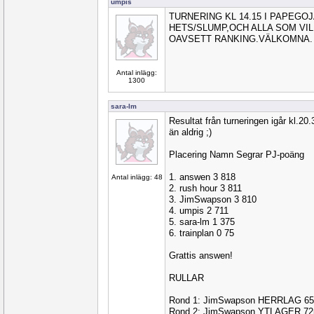
umpis
TURNERING KL 14.15 I PAPEGO
HETS/SLUMP,OCH ALLA SOM VI
OAVSETT RANKING.VÄLKOMNA.
Antal inlägg:
1300
sara-lm
Resultat från turneringen igår kl.20
än aldrig ;)
Placering Namn Segrar PJ-poäng
1. answen 3 818
Antal inlägg: 48
2. rush hour 3 811
3. JimSwapson 3 810
4. umpis 2 711
5. sara-lm 1 375
6. trainplan 0 75
Grattis answen!
RULLAR
Rond 1: JimSwapson HERRLAG 65
Rond 2: JimSwapson YTLAGER 72