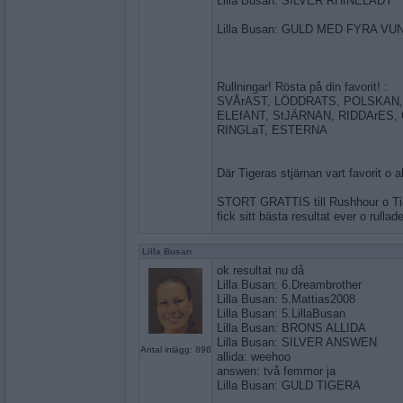
Lilla Busan: SILVER RHINELADY
Lilla Busan: GULD MED FYRA 
Rullningar! Rösta på din favorit! :
SVÅrAST, LÖDDRATS, POLSKAN
ELEfANT, StJÄRNAN, RIDDArES,
RINGLaT, ESTERNA
Där Tigeras stjärnan vart favorit o al
STORT GRATTIS till Rushhour o Tig
fick sitt bästa resultat ever o rull
Lilla Busan
ok resultat nu då
Lilla Busan: 6.Dreambrother
Lilla Busan: 5.Mattias2008
Lilla Busan: 5.LillaBusan
Lilla Busan: BRONS ALLIDA
Lilla Busan: SILVER ANSWEN
Antal inlägg: 896
allida: weehoo
answen: två femmor ja
Lilla Busan: GULD TIGERA