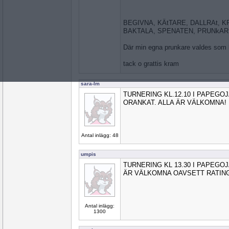
BEGIVNA, KÄtTARE, DALLRAt, K
BAKTALA, SPENATEN, PRUNkAR
Där min egna prunkare valdes som bä
tack o grattis kram
sara-lm
TURNERING KL.12.10 I PAPEGO
ORANKAT. ALLA ÄR VÄLKOMNA! :
Antal inlägg: 48
umpis
TURNERING KL 13.30 I PAPEGO
ÄR VÄLKOMNA OAVSETT RATIN
Antal inlägg:
1300