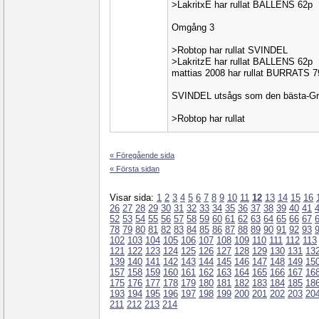
>LakritxE har rullat BALLENS 62p
Omgång 3
>Robtop har rullat SVINDEL
>LakritzE har rullat BALLENS 62p
mattias 2008 har rullat BURRATS 7
SVINDEL utsågs som den bästa-Gra
>Robtop har rullat
« Föregående sida
« Första sidan
Visar sida:
1
2
3
4
5
6
7
8
9
10
11
12
13
14
15
16
26
27
28
29
30
31
32
33
34
35
36
37
38
39
40
41
52
53
54
55
56
57
58
59
60
61
62
63
64
65
66
67
78
79
80
81
82
83
84
85
86
87
88
89
90
91
92
93
102
103
104
105
106
107
108
109
110
111
112
113
121
122
123
124
125
126
127
128
129
130
131
13
139
140
141
142
143
144
145
146
147
148
149
15
157
158
159
160
161
162
163
164
165
166
167
16
175
176
177
178
179
180
181
182
183
184
185
18
193
194
195
196
197
198
199
200
201
202
203
20
211
212
213
214