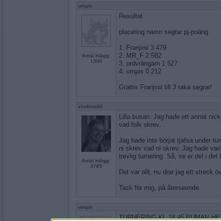
umpis
Resultat
placering namn segrar pj-poäng
1. Franjinii 3 479
2. MR_F 2 582
Antal inlägg:
1300
3. ordvrängarn 1 527
4. umpis 0 212
Grattis Franjinii till 3 raka segrar!
vindsus86
Lilla busan: Jag hade ett annat nic
vad folk skrev.
Jag hade inte börjat tjafsa under tur
ni skrev vad ni skrev. Jag hade vari
trevlig turnering. Så, se er del i det
Antal inlägg:
3785
Det var allt, nu drar jag ett streck ö
Tack för mig, på återseende.
umpis
TURNERING KL 18.45 PUMAN.H