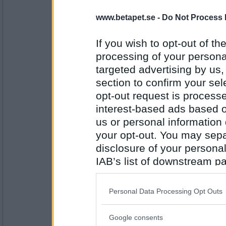
www.betapet.se -
Do Not Process 
Antal inlägg:
If you wish to opt-out of the
1300
processing of your personal
umpis
targeted advertising by us
Tyvärr så blev jag nedloggad i sista
återkommer. Kram :)
section to confirm your sel
opt-out request is proces
interest-based ads based o
Antal inlägg:
1300
us or personal information d
your opt-out. You may separ
sara-lm
disclosure of your personal
TURNERING KL.20.30 I PUMAN.
VÄLKOMNA! :-)
IAB’s list of downstream pa
Jag är dotter till umpis, så mamma g
also be disclosed by us to 
turneringen!
Downstream Participants
th
Antal inlägg: 48
Personal Data Processing Opt Outs
third parties.
Lilla Busan
Sara-Im kul att du med fixar *ler*
Google consents
Please note that this web