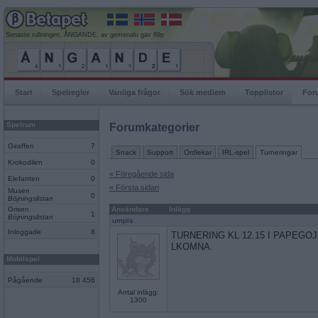
Senaste rullningen, ÅNGANDE, av gemenalu gav 89p
Start
Spelregler
Vanliga frågor
Sök medlem
Topplistor
For
Spelrum
Forumkategorier
Giraffen
7
Snack
Support
Ordlekar
IRL-spel
Turneringar
Krokodilen
0
« Föregående sida
Elefanten
0
« Första sidan
Musen
0
Böjningslistan
Grisen
Användare
Inlägg
1
Böjningslistan
umpis
Inloggade
8
TURNERING KL 12.15 I PAPEGO
LKOMNA.
Mobilspel
Pågående
18 456
Antal inlägg:
1300