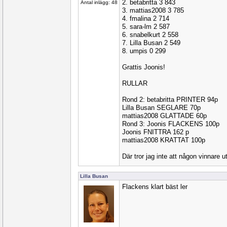
2. betabritta 3 843
Antal inlägg: 48
3. mattias2008 3 785
4. fmalina 2 714
5. sara-lm 2 587
6. snabelkurt 2 558
7. Lilla Busan 2 549
8. umpis 0 299
Grattis Joonis!
RULLAR
Rond 2: betabritta PRINTER 94p
Lilla Busan SEGLARE 70p
mattias2008 GLATTADE 60p
Rond 3: Joonis FLACKENS 100p
Joonis FNITTRA 162 p
mattias2008 KRATTAT 100p
Där tror jag inte att någon vinnare u
Lilla Busan
Flackens klart bäst ler