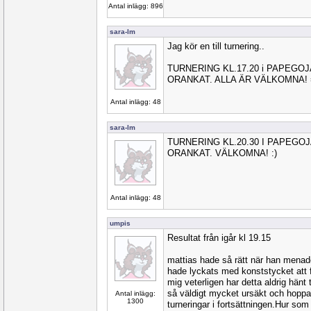
Antal inlägg: 896
sara-lm
Jag kör en till turnering..
TURNERING KL.17.20 i PAPEGO
ORANKAT. ALLA ÄR VÄLKOMNA! 
Antal inlägg: 48
sara-lm
TURNERING KL.20.30 I PAPEGO
ORANKAT. VÄLKOMNA! :)
Antal inlägg: 48
umpis
Resultat från igår kl 19.15
mattias hade så rätt när han menad
hade lyckats med konststycket att få 
mig veterligen har detta aldrig hänt 
så väldigt mycket ursäkt och hoppas 
Antal inlägg:
1300
turneringar i fortsättningen.Hur som 