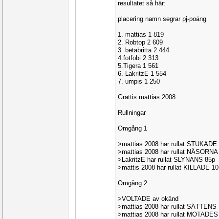
resultatet så här:
placering namn segrar pj-poäng
1. mattias 1 819
2. Robtop 2 609
3. betabritta 2 444
4.fotfobi 2 313
5.Tigera 1 561
6. LakritzE 1 554
7. umpis 1 250
Grattis mattias 2008
Rullningar
Omgång 1
>mattias 2008 har rullat STUKADE
>mattias 2008 har rullat NÄSORNA
>LakritzE har rullat SLYNANS 85p
>mattis 2008 har rullat KILLADE 1
Omgång 2
>VOLTADE av okänd
>mattias 2008 har rullat SÄTTENS
>mattias 2008 har rullat MOTADES