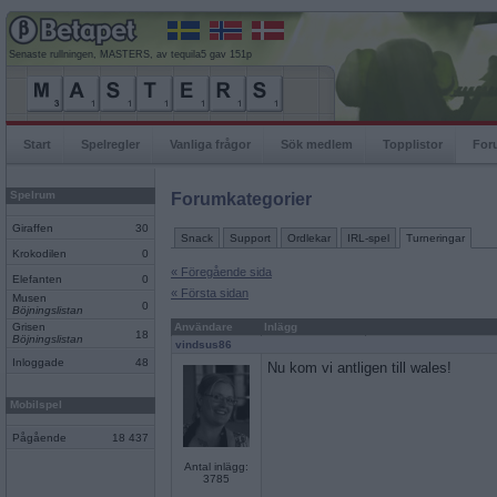
Senaste rullningen, MASTERS, av tequila5 gav 151p
Start
Spelregler
Vanliga frågor
Sök medlem
Topplistor
For
Spelrum
Forumkategorier
Giraffen
30
Snack
Support
Ordlekar
IRL-spel
Turneringar
Krokodilen
0
« Föregående sida
Elefanten
0
« Första sidan
Musen
0
Böjningslistan
Grisen
Användare
Inlägg
18
Böjningslistan
vindsus86
Inloggade
48
Nu kom vi antligen till wales!
Mobilspel
Pågående
18 437
Antal inlägg:
3785