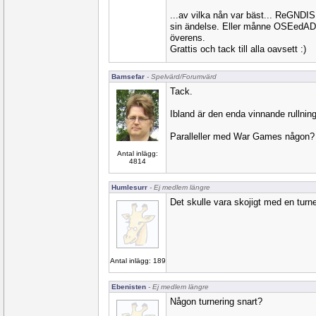
...av vilka nån var bäst... ReGNDI
sin ändelse. Eller månne OSEedAD. 
överens.
Grattis och tack till alla oavsett :)
Bamsefar
- Spelvärd/Forumvärd
Tack.
Ibland är den enda vinnande rullninge
Paralleller med War Games någon?
Antal inlägg:
4814
Humlesurr
- Ej medlem längre
Det skulle vara skojigt med en turneri
Antal inlägg: 189
Ebenisten
- Ej medlem längre
Någon turnering snart?