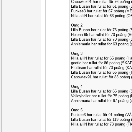
Cabowlex91 har rullat för 76 poäng
Lilla Busan har rullat för 61 poän
Funkee3 har rullat för 67 poäng (
Nilla alliN har rullat för 63 poäng 
Omg 2
Lilla Busan har rullat för 76 poäng
Helena-65 har rullat för 70 poäng 
Lilla Busan har rullat för 70 poäng
Annismaria har rullat för 63 poäng
Omg 3
Nilla alliN har rullat för 65 poäng (
goatie har rullat för 86 poäng (SK
Pluttisen har rullat för 70 poäng (K
Lilla Busan har rullat för 66 poäng
Cabowlex91 har rullat för 83 poän
Omg 4
Lilla Busan har rullat för 65 poäng
Volleyballer har rullat för 75 poän
Annismaria har rullat för 67 poäng
Omg 5
Funkee3 har rullat för 91 poäng (V
Lilla Busan har rullat för 119 poän
Nilla alliN har rullat för 73 poäng (