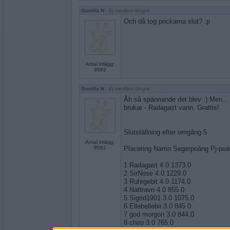
Gunilla N
- Ej medlem längre
Och då tog prickarna slut? :p
Antal inlägg:
9562
Gunilla N
- Ej medlem längre
Åh så spännande det blev :) Men... 
brukar - Radagast vann. Grattis!
Slutställning efter omgång 5
Antal inlägg:
9562
Placering Namn Segerpoäng Pj-po
1 Radagast 4.0 1373.0
2 SirNose 4.0 1229.0
3 Ruhrgebit 4.0 1174.0
4 Nattravn 4.0 855.0
5 Sigrid1901 3.0 1075.0
6 Ellebellebii 3.0 845.0
7 god morgon 3.0 844.0
8 chiro 3.0 765.0