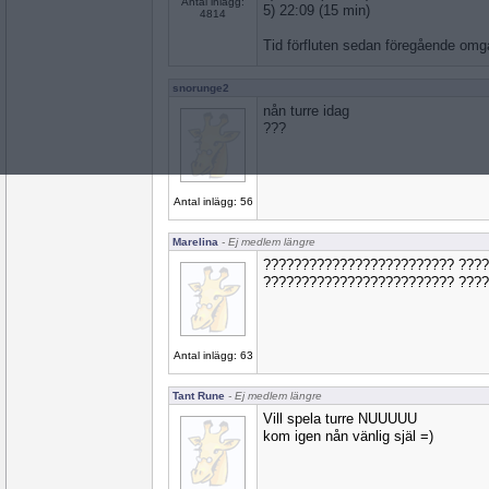
Antal inlägg:
5) 22:09 (15 min)
4814
Tid förfluten sedan föregående omg
snorunge2
nån turre idag
???
Antal inlägg: 56
Marelina
- Ej medlem längre
????????????????????????? ???
????????????????????????? ???
Antal inlägg: 63
Tant Rune
- Ej medlem längre
Vill spela turre NUUUUU
kom igen nån vänlig själ =)