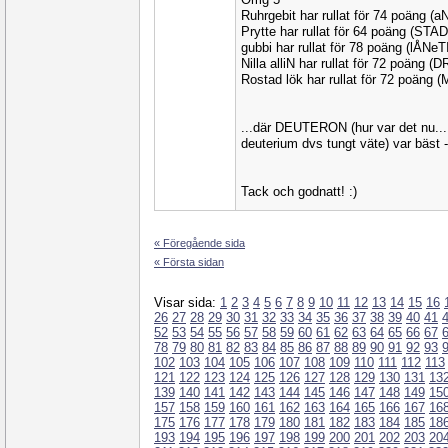
Ruhrgebit har rullat för 74 poäng 
Prytte har rullat för 64 poäng (STA
gubbi har rullat för 78 poäng (lÅNeT
Nilla alliN har rullat för 72 poäng (
Rostad lök har rullat för 72 poäng
...där DEUTERON (hur var det nu...
deuterium dvs tungt väte) var bäst -
Tack och godnatt! :)
« Föregående sida
« Första sidan
Visar sida:
1
2
3
4
5
6
7
8
9
10
11
12
13
14
15
16
26
27
28
29
30
31
32
33
34
35
36
37
38
39
40
41
52
53
54
55
56
57
58
59
60
61
62
63
64
65
66
67
78
79
80
81
82
83
84
85
86
87
88
89
90
91
92
93
102
103
104
105
106
107
108
109
110
111
112
113
121
122
123
124
125
126
127
128
129
130
131
13
139
140
141
142
143
144
145
146
147
148
149
15
157
158
159
160
161
162
163
164
165
166
167
16
175
176
177
178
179
180
181
182
183
184
185
18
193
194
195
196
197
198
199
200
201
202
203
20