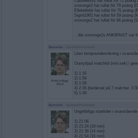
Cabowlex91 har rullat för 71 poän
snorunge2 har rullat för 79 poäng (
Ellebellebii har rullat för 75 poäng
Sigrid1901 har rullat för 59 poäng 
snorunge2 har rullat för 66 poäng 
...där snorunge2s ANKBRöST var fin
Bamsefar
- Spelvärd/Forumvärd
Liten tempoundersökning i ovanståe
Outnyttjad matchtid (min:sek) i ge
1) 1:16
2) 1:59
Antal inlägg:
3) 1:58
4814
4) 2:35 (beräknat på 7 matcher. 3:3
5) 1:40
Bamsefar
- Spelvärd/Forumvärd
Ungefärliga starttider i ovanståend
1) 21:06
2) 21:24 (18 min)
3) 21:38 (14 min)
4) 21:54 (16 min)