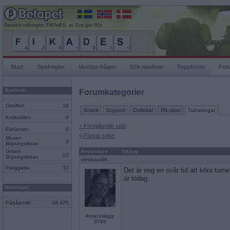
Senaste rullningen, FIKAdES, av Eva gav 80p
Start
Spelregler
Vanliga frågor
Sök medlem
Topplistor
For
Spelrum
Forumkategorier
Giraffen
18
Snack
Support
Ordlekar
IRL-spel
Turneringar
Krokodilen
0
« Föregående sida
Elefanten
0
« Första sidan
Musen
0
Böjningslistan
Grisen
Användare
Inlägg
13
Böjningslistan
vindsus86
Inloggade
31
Det är nog en svår tid att köra turne
är lödag...
Mobilspel
Pågående
18 425
Antal inlägg:
3785