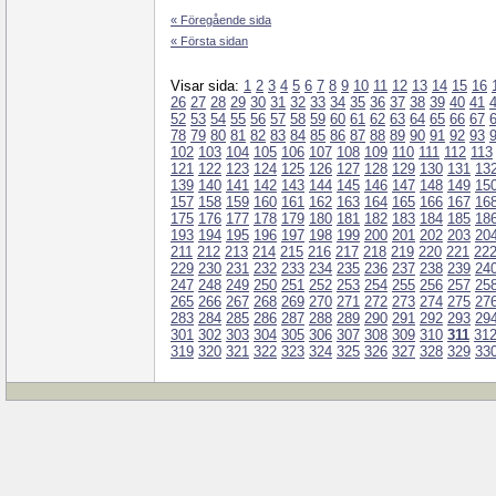
« Föregående sida
« Första sidan
Visar sida:
1
2
3
4
5
6
7
8
9
10
11
12
13
14
15
16
26
27
28
29
30
31
32
33
34
35
36
37
38
39
40
41
52
53
54
55
56
57
58
59
60
61
62
63
64
65
66
67
78
79
80
81
82
83
84
85
86
87
88
89
90
91
92
93
102
103
104
105
106
107
108
109
110
111
112
113
121
122
123
124
125
126
127
128
129
130
131
13
139
140
141
142
143
144
145
146
147
148
149
15
157
158
159
160
161
162
163
164
165
166
167
16
175
176
177
178
179
180
181
182
183
184
185
18
193
194
195
196
197
198
199
200
201
202
203
20
211
212
213
214
215
216
217
218
219
220
221
22
229
230
231
232
233
234
235
236
237
238
239
24
247
248
249
250
251
252
253
254
255
256
257
25
265
266
267
268
269
270
271
272
273
274
275
27
283
284
285
286
287
288
289
290
291
292
293
29
301
302
303
304
305
306
307
308
309
310
311
31
319
320
321
322
323
324
325
326
327
328
329
33