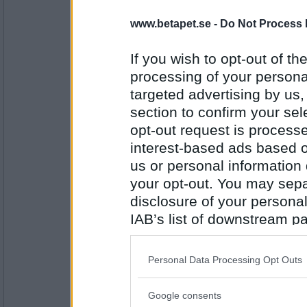
umpis
www.betapet.se -
Do Not Process 
Kl. 17 00 är det turnering i tvättbjö
ronder.Var med du med!
If you wish to opt-out of the
processing of your personal
Antal inlägg:
1300
targeted advertising by us
section to confirm your sel
umpis
opt-out request is proces
RESULTAT TURNERING KL. 17 00
interest-based ads based o
1 Ruhrområdet
2 jannixa
us or personal information d
3 TompaChiefen
your opt-out. You may separ
4 berlioz
Antal inlägg:
1300
5 umpis
disclosure of your personal
6 Crazy Monday
IAB’s list of downstream pa
RULLNINGAR
also be disclosed by us to 
» Ruhrområdet har rullat för 70 po
Downstream Participants
th
Personal Data Processing Opt Outs
» Ruhrområdet har rullat för 82 po
third parties.
» Ruhrområdet har rullat för 70 po
» Ruhrområdet har rullat för 82 po
» Ruhrområdet har rullat för 77 poä
Google consents
Please note that this web