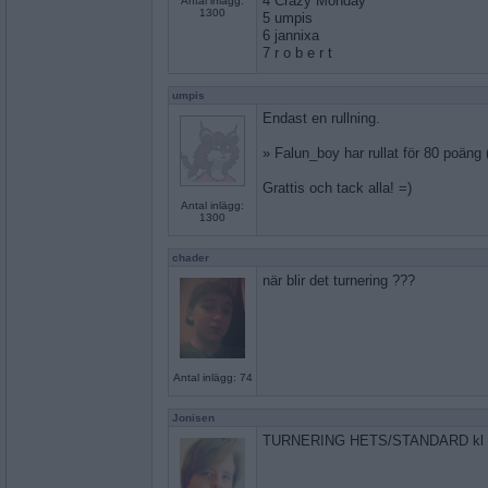
4 Crazy Monday
Antal inlägg:
1300
5 umpis
6 jannixa
7 r o b e r t
umpis
Endast en rullning.
» Falun_boy har rullat för 80 poän
Grattis och tack alla! =)
Antal inlägg:
1300
chader
när blir det turnering ???
Antal inlägg: 74
Jonisen
TURNERING HETS/STANDARD kl 16.