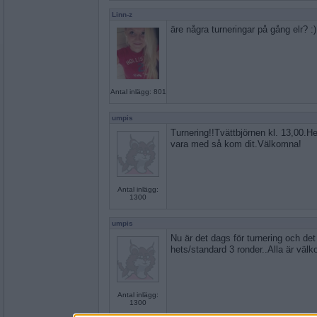
Linn-z
äre några turneringar på gång elr? :)
Antal inlägg: 801
umpis
Turnering!!Tvättbjörnen kl. 13,00.He
vara med så kom dit.Välkomna!
Antal inlägg:
1300
umpis
Nu är det dags för turnering och det 
hets/standard 3 ronder..Alla är väl
Antal inlägg:
1300