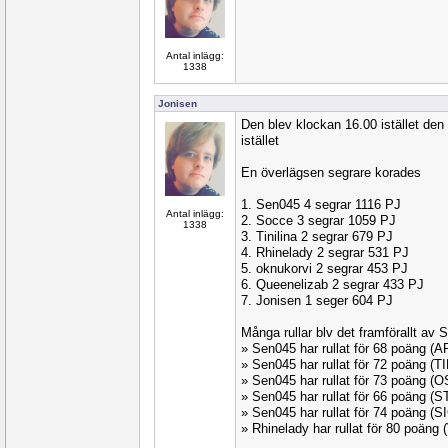
Antal inlägg:
1338
Jonisen
Den blev klockan 16.00 istället de
istället
En överlägsen segrare korades
1. Sen045 4 segrar 1116 PJ
Antal inlägg:
2. Socce 3 segrar 1059 PJ
1338
3. Tinilina 2 segrar 679 PJ
4. Rhinelady 2 segrar 531 PJ
5. oknukorvi 2 segrar 453 PJ
6. Queenelizab 2 segrar 433 PJ
7. Jonisen 1 seger 604 PJ
Många rullar blv det framförallt av
» Sen045 har rullat för 68 poäng 
» Sen045 har rullat för 72 poäng (
» Sen045 har rullat för 73 poäng 
» Sen045 har rullat för 66 poäng 
» Sen045 har rullat för 74 poäng (
» Rhinelady har rullat för 80 poän