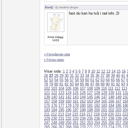
EssQ
- Ej medlem längre
fast du kan ha två i rad iofs ;D
Antal inlägg:
1433
« Föregående sida
« Första sidan
Visar sida:
1
2
3
4
5
6
7
8
9
10
11
12
13
14
15
16
26
27
28
29
30
31
32
33
34
35
36
37
38
39
40
41
52
53
54
55
56
57
58
59
60
61
62
63
64
65
66
67
78
79
80
81
82
83
84
85
86
87
88
89
90
91
92
93
102
103
104
105
106
107
108
109
110
111
112
113
121
122
123
124
125
126
127
128
129
130
131
13
139
140
141
142
143
144
145
146
147
148
149
15
157
158
159
160
161
162
163
164
165
166
167
16
175
176
177
178
179
180
181
182
183
184
185
18
193
194
195
196
197
198
199
200
201
202
203
20
211
212
213
214
215
216
217
218
219
220
221
22
229
230
231
232
233
234
235
236
237
238
239
24
247
248
249
250
251
252
253
254
255
256
257
25
265
266
267
268
269
270
271
272
273
274
275
27