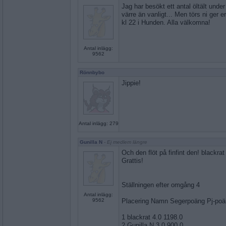
Jag har besökt ett antal öltält unde
värre än vanligt... Men törs ni ger e
kl 22 i Hunden. Alla välkomna!
Antal inlägg:
9562
Rönnbybo
Jippie!
Antal inlägg: 279
Gunilla N
- Ej medlem längre
Och den flöt på finfint den! blackra
Grattis!
Ställningen efter omgång 4
Antal inlägg:
9562
Placering Namn Segerpoäng Pj-po
1 blackrat 4.0 1198.0
2 Gunilla N 3.0 900.0