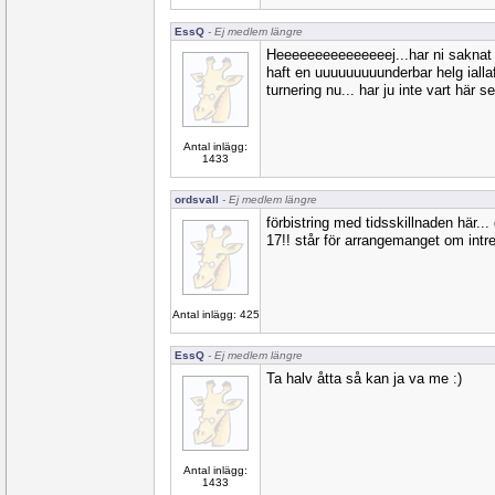
EssQ
- Ej medlem längre
Heeeeeeeeeeeeeeej...har ni saknat m
haft en uuuuuuuuunderbar helg ialla
turnering nu... har ju inte vart här s
Antal inlägg:
1433
ordsvall
- Ej medlem längre
förbistring med tidsskillnaden här...
17!! står för arrangemanget om intr
Antal inlägg: 425
EssQ
- Ej medlem längre
Ta halv åtta så kan ja va me :)
Antal inlägg:
1433