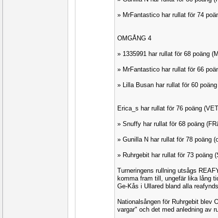
» MrFantastico har rullat för 74 po
OMGÅNG 4
» 1335991 har rullat för 68 poäng
» MrFantastico har rullat för 66 p
» Lilla Busan har rullat för 60 poän
Erica_s har rullat för 76 poäng (V
» Snuffy har rullat för 68 poäng (
» Gunilla N har rullat för 78 poäng
» Ruhrgebit har rullat för 73 poäng
Turneringens rullning utsågs REAFY
komma fram till, ungefär lika lång ti
Ge-Kås i Ullared bland alla reafynds
Nationalsången för Ruhrgebit blev Or
vargar" och det med anledning av 