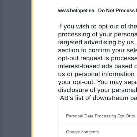
» Claddan: TE, VARNARE (2+68=70
www.betapet.se -
Do Not Process 
ROND IV
-Nada!!!
If you wish to opt-out of the
Snyggaste rullningen blev Radaga
överklagbart!
processing of your personal
targeted advertising by us
section to confirm your sel
Rönnbybo
opt-out request is proces
inte kan det ha varit den sista turne
interest-based ads based o
us or personal information d
your opt-out. You may separ
Antal inlägg: 279
disclosure of your personal
IAB’s list of downstream pa
Gunilla N
- Ej medlem längre
Nej det får vi väl hoppas att det int
also be disclosed by us to 
Downstream Participants
th
Personal Data Processing Opt Outs
third parties.
Antal inlägg:
9562
Google consents
Please note that this web