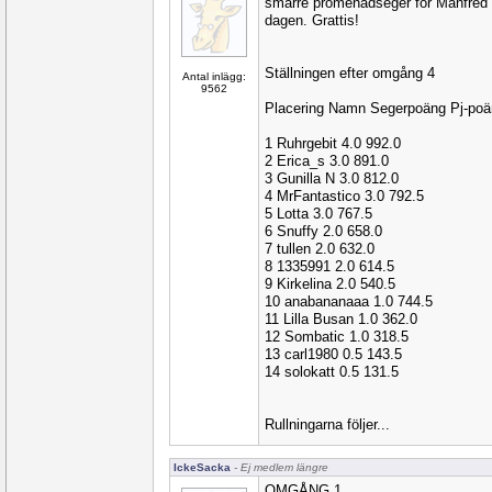
smärre promenadseger för Manfred d
dagen. Grattis!
Ställningen efter omgång 4
Antal inlägg:
9562
Placering Namn Segerpoäng Pj-po
1 Ruhrgebit 4.0 992.0
2 Erica_s 3.0 891.0
3 Gunilla N 3.0 812.0
4 MrFantastico 3.0 792.5
5 Lotta 3.0 767.5
6 Snuffy 2.0 658.0
7 tullen 2.0 632.0
8 1335991 2.0 614.5
9 Kirkelina 2.0 540.5
10 anabananaaa 1.0 744.5
11 Lilla Busan 1.0 362.0
12 Sombatic 1.0 318.5
13 carl1980 0.5 143.5
14 solokatt 0.5 131.5
Rullningarna följer...
IckeSacka
- Ej medlem längre
OMGÅNG 1