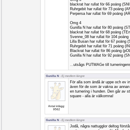
blackrat har rullat för 66 poäng (S
Ruhrgebit har rullat för 73 poäng (
Perpersa har rullat för 69 poäng (
Omg 4
Gunilla N har rullat för 80 poäng (
blackrat har rullat för 68 poäng (T
Svenne_08 har rullat för 104 poän
Lilla Busan har rullat för 67 poäng
Ruhrgebit har rullat för 71 poäng (I
Blackrat har rullat för 86 poäng (p
Gunilla N har rullat för 92 poäng (
...utsågs PUTMAGe till turneringen
Gunilla N
- Ej medlem längre
För alla som ändå är uppe och ev invä
även för de som är vakna av annan 
en turnering i hunden. Den går av s
square - alla är välkomna!
Antal inlägg:
9562
Gunilla N
- Ej medlem längre
Jodå, några nattugglor deltog först