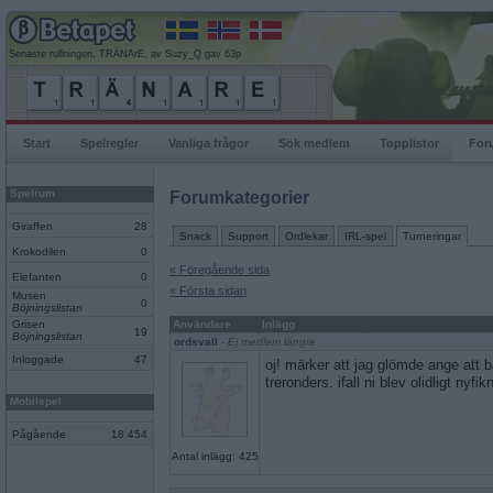
Senaste rullningen, TRÄNArE, av Suzy_Q gav 63p
Start
Spelregler
Vanliga frågor
Sök medlem
Topplistor
For
Spelrum
Forumkategorier
Giraffen
28
Snack
Support
Ordlekar
IRL-spel
Turneringar
Krokodilen
0
« Föregående sida
Elefanten
0
« Första sidan
Musen
0
Böjningslistan
Grisen
Användare
Inlägg
19
Böjningslistan
ordsvall
- Ej medlem längre
Inloggade
47
oj! märker att jag glömde ange att 
treronders. ifall ni blev olidligt nyfik
Mobilspel
Pågående
18 454
Antal inlägg: 425