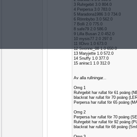
3 Ruhrgebit 3.0 804.0
4 Perpersa 3.0 783.0
5 Maradona1986 3.0 734.0
6 Rönnbybo 3.0 562.0
7 Bolli 2.0 775.0
8 safe79 2.0 586.0
9 Lilla Busan 2.0 452.0
10 mysis77 2.0 297.0
11 IlDivo 1.0 673.0
12 Svenne_08 1.0 650.0
13 Maryjette 1.0 572.0
14 Snuffy 1.0 377.0
15 anirac1 1.0 312.0
Av alla rullningar...
Omg 1
Ruhrgebit har rullat för 61 poäng (
blackrat har rullat för 70 poäng (L
Perpersa har rullat för 65 poäng (
Omg 2
Perpersa har rullat för 70 poäng (S
Ruhrgebit har rullat för 92 poäng 
blackrat har rullat för 68 poäng (S
Omg 3