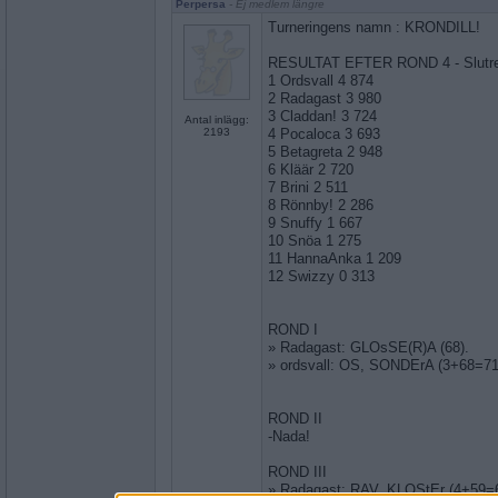
Perpersa
- Ej medlem längre
Turneringens namn : KRONDILL!
RESULTAT EFTER ROND 4 - Slutres
1 Ordsvall 4 874
2 Radagast 3 980
3 Claddan! 3 724
Antal inlägg:
2193
4 Pocaloca 3 693
5 Betagreta 2 948
6 Kläär 2 720
7 Brini 2 511
8 Rönnby! 2 286
9 Snuffy 1 667
10 Snöa 1 275
11 HannaAnka 1 209
12 Swizzy 0 313
ROND I
» Radagast: GLOsSE(R)A (68).
» ordsvall: OS, SONDErA (3+68=71
ROND II
-Nada!
ROND III
» Radagast: RAV, KLOStEr (4+59=6