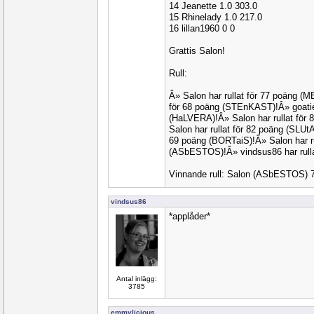
14 Jeanette 1.0 303.0
15 Rhinelady 1.0 217.0
16 lillan1960 0 0
Grattis Salon!
Rull:
Â» Salon har rullat för 77 poäng (M
för 68 poäng (STEnKAST)!Â» goatie 
(HaLVERA)!Â» Salon har rullat för
Salon har rullat för 82 poäng (SLUtA
69 poäng (BORTaiS)!Â» Salon har ru
(ASbESTOS)!Â» vindsus86 har rulla
Vinnande rull: Salon (ASbESTOS) 
vindsus86
*applåder*
Antal inlägg:
3785
emmylicious