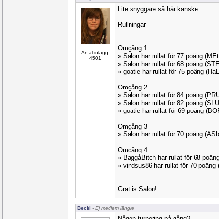
Lite snyggare så här kanske...
Rullningar
Omgång 1
Antal inlägg:
» Salon har rullat för 77 poäng (M
4501
» Salon har rullat för 68 poäng (S
» goatie har rullat för 75 poäng (H
Omgång 2
» Salon har rullat för 84 poäng (PR
» Salon har rullat för 82 poäng (SL
» goatie har rullat för 69 poäng (BO
Omgång 3
» Salon har rullat för 70 poäng (A
Omgång 4
» BaggåBitch har rullat för 68 poä
» vindsus86 har rullat för 70 poäng
Grattis Salon!
Bechi
- Ej medlem längre
Någon turnering på gång?