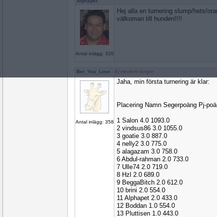
Alphapet
Hej alla en turnering slump/hets/ora
välkoman till hunden!!!!
Antal inlägg: 320
Bet_You_Lose
- Ej medlem längre
Jaha, min första turnering är klar:
Placering Namn Segerpoäng Pj-po
1 Salon 4.0 1093.0
Antal inlägg: 358
2 vindsus86 3.0 1055.0
3 goatie 3.0 887.0
4 nelly2 3.0 775.0
5 alagazam 3.0 758.0
6 Abdul-rahman 2.0 733.0
7 Ulle74 2.0 719.0
8 Hzl 2.0 689.0
9 BeggaBitch 2.0 612.0
10 brini 2.0 554.0
11 Alphapet 2.0 433.0
12 Boddan 1.0 554.0
13 Pluttisen 1.0 443.0