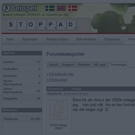
Senaste rullningen, STOPpAD, av musen64 gav 85p
Start
Spelregler
Vanliga frågor
Sök medlem
Topplistor
For
Spelrum
Forumkategorier
Giraffen
27
Snack
Support
Ordlekar
IRL-spel
Turneringar
Krokodilen
0
« Föregående sida
Elefanten
0
« Första sidan
Musen
0
Böjningslistan
Grisen
Användare
Inlägg
22
Böjningslistan
Gunilla N
- Ej medlem längre
Inloggade
49
Bara för att skriva det 2000e inlägge
jag... inte just nåt. Ha en bra forts
när det beger sig! :D
Mobilspel
Pågående
18 420
Antal inlägg:
9562