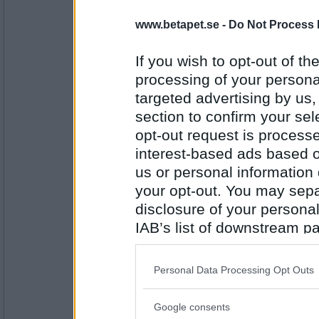
snorunge2
www.betapet.se -
Do Not Process 
bra villken tid
If you wish to opt-out of the
processing of your personal
targeted advertising by us
Antal inlägg: 56
section to confirm your sel
Bet_You_Lose
- Ej medlem längre
opt-out request is proces
Turnering 17.45 i Papegojan. Be the
interest-based ads based o
us or personal information d
your opt-out. You may separ
Antal inlägg: 358
disclosure of your personal
Alphapet
IAB’s list of downstream pa
Nå, eftersom mycket efterfråga av e
also be disclosed by us to 
en turnering kl 17.35 på Hunden!!!! A
Downstream Participants
th
Personal Data Processing Opt Outs
third parties.
Antal inlägg: 320
Google consents
Please note that this web