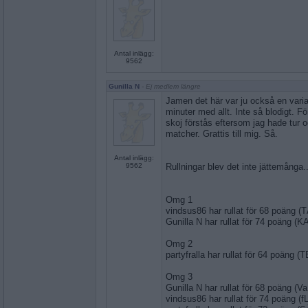
Antal inlägg:
9562
Gunilla N
- Ej medlem längre
Jamen det här var ju också en vari
minuter med allt. Inte så blodigt. Fö
skoj förstås eftersom jag hade tur o
matcher. Grattis till mig. Så.
Antal inlägg:
9562
Rullningar blev det inte jättemånga..
Omg 1
vindsus86 har rullat för 68 poäng 
Gunilla N har rullat för 74 poäng 
Omg 2
partyfralla har rullat för 64 poäng 
Omg 3
Gunilla N har rullat för 68 poäng 
vindsus86 har rullat för 74 poäng (