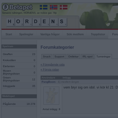
Senaste rullningen, HORdENS, av trulsie gav 78p
Start
Spelregler
Vanliga frågor
Sök medlem
Topplistor
For
Spelrum
Forumkategorier
Giraffen
23
Snack
Support
Ordlekar
IRL-spel
Turneringar
Krokodilen
0
« Föregående sida
Elefanten
0
« Första sidan
Musen
0
Böjningslistan
Grisen
Användare
Inlägg
12
Böjningslistan
PangBoom
- Ej medlem längre
Inloggade
35
vem bryr sig om idol. vi kör kl 21 :D
Mobilspel
Pågående
18 278
Antal inlägg: 8