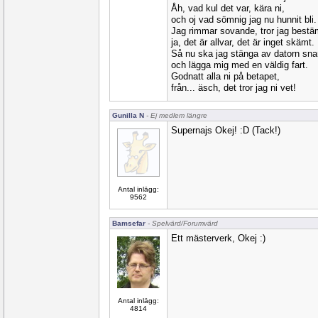
Åh, vad kul det var, kära ni,
och oj vad sömnig jag nu hunnit bli.
Jag rimmar sovande, tror jag bestä
ja, det är allvar, det är inget skämt.
Så nu ska jag stänga av datorn snar
och lägga mig med en väldig fart.
Godnatt alla ni på betapet,
från... äsch, det tror jag ni vet!
Gunilla N
- Ej medlem längre
Supernajs Okej! :D (Tack!)
Antal inlägg:
9562
Bamsefar
- Spelvärd/Forumvärd
Ett mästerverk, Okej :)
Antal inlägg:
4814