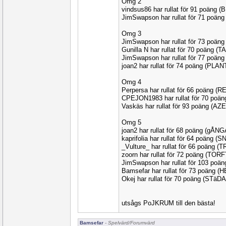
Omg 2
vindsus86 har rullat för 91 poäng 
JimSwapson har rullat för 71 poän
Omg 3
JimSwapson har rullat för 73 poän
Gunilla N har rullat för 70 poäng (
JimSwapson har rullat för 77 poän
joan2 har rullat för 74 poäng (PLA
Omg 4
Perpersa har rullat för 66 poäng (
CPEJON1983 har rullat för 70 poä
Vaskäs har rullat för 93 poäng (AZ
Omg 5
joan2 har rullat för 68 poäng (gÅN
kaprifolia har rullat för 64 poäng (
_Vulture_ har rullat för 66 poäng 
zoorn har rullat för 72 poäng (TORF
JimSwapson har rullat för 103 poä
Bamsefar har rullat för 73 poäng (
Okej har rullat för 70 poäng (STäD
utsågs PoJKRUM till den bästa!
Bamsefar
- Spelvärd/Forumvärd