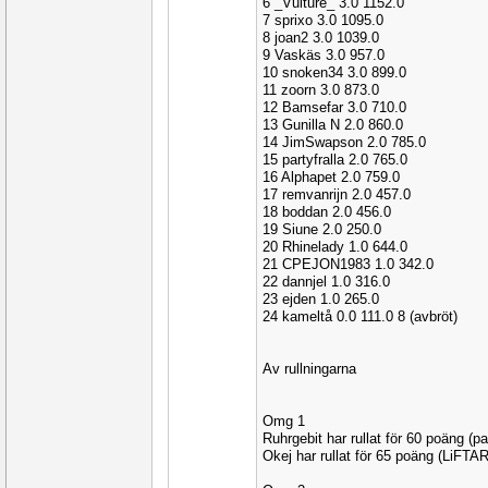
6 _Vulture_ 3.0 1152.0
7 sprixo 3.0 1095.0
8 joan2 3.0 1039.0
9 Vaskäs 3.0 957.0
10 snoken34 3.0 899.0
11 zoorn 3.0 873.0
12 Bamsefar 3.0 710.0
13 Gunilla N 2.0 860.0
14 JimSwapson 2.0 785.0
15 partyfralla 2.0 765.0
16 Alphapet 2.0 759.0
17 remvanrijn 2.0 457.0
18 boddan 2.0 456.0
19 Siune 2.0 250.0
20 Rhinelady 1.0 644.0
21 CPEJON1983 1.0 342.0
22 dannjel 1.0 316.0
23 ejden 1.0 265.0
24 kameltå 0.0 111.0 8 (avbröt)
Av rullningarna
Omg 1
Ruhrgebit har rullat för 60 poäng (
Okej har rullat för 65 poäng (LiFTA