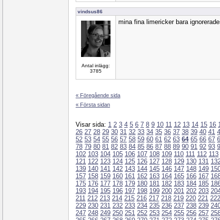
vindsus86
mina fina limericker bara ignorerade
Antal inlägg:
3785
« Föregående sida
« Första sidan
Visar sida:
1
2
3
4
5
6
7
8
9
10
11
12
13
14
15
16
26
27
28
29
30
31
32
33
34
35
36
37
38
39
40
41
52
53
54
55
56
57
58
59
60
61
62
63
64
65
66
67
78
79
80
81
82
83
84
85
86
87
88
89
90
91
92
93
102
103
104
105
106
107
108
109
110
111
112
113
121
122
123
124
125
126
127
128
129
130
131
13
139
140
141
142
143
144
145
146
147
148
149
15
157
158
159
160
161
162
163
164
165
166
167
16
175
176
177
178
179
180
181
182
183
184
185
18
193
194
195
196
197
198
199
200
201
202
203
20
211
212
213
214
215
216
217
218
219
220
221
22
229
230
231
232
233
234
235
236
237
238
239
24
247
248
249
250
251
252
253
254
255
256
257
25