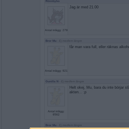
Rönnbybo
Jag är med 21.00
Antal inlägg: 279
Bror Mu
- Ej medlem längre
får man vara full, eller räknas alko
Antal inlägg: 921
Gunilla N
- Ej medlem längre
Helt okej, Mu, bara du inte börjar sl
akten... :p
Antal inlägg:
9562
Bror Mu
- Ej medlem längre