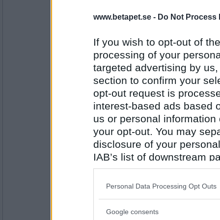
Ska Ruhrgebit vara med? Han är lite
Hur många ronder är det? Jag är tvek
www.betapet.se -
Do Not Process 
en riktig tungviktsmatch.
If you wish to opt-out of the
Antal inlägg: 921
processing of your personal
vindsus86
targeted advertising by us
hur många ronder det blir beror ju
section to confirm your sel
upp...
opt-out request is proces
chanserna att ruhrgebit är med ökad
interest-based ads based o
uttalande. ;)
us or personal information d
Antal inlägg:
3785
your opt-out. You may separ
Kirkelina
disclosure of your personal
Jag är nog med, men får se hur mån
IAB’s list of downstream pa
sent det blir. Tror inte jag orkar hå
helst, tyvärr. Ska göra ett försök a
also be disclosed by us to 
tröttheten med en uppiggande koffei
Downstream Participants
th
Personal Data Processing Opt Outs
third parties.
Antal inlägg: 972
Google consents
partyfralla
Please note that this web