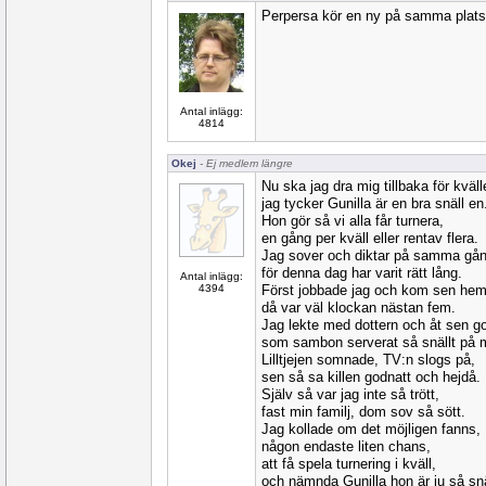
Perpersa kör en ny på samma plats
Antal inlägg:
4814
Okej
- Ej medlem längre
Nu ska jag dra mig tillbaka för kväll
jag tycker Gunilla är en bra snäll en
Hon gör så vi alla får turnera,
en gång per kväll eller rentav flera.
Jag sover och diktar på samma gån
för denna dag har varit rätt lång.
Antal inlägg:
4394
Först jobbade jag och kom sen hem
då var väl klockan nästan fem.
Jag lekte med dottern och åt sen g
som sambon serverat så snällt på mi
Lilltjejen somnade, TV:n slogs på,
sen så sa killen godnatt och hejdå.
Själv så var jag inte så trött,
fast min familj, dom sov så sött.
Jag kollade om det möjligen fanns,
någon endaste liten chans,
att få spela turnering i kväll,
och nämnda Gunilla hon är ju så snä