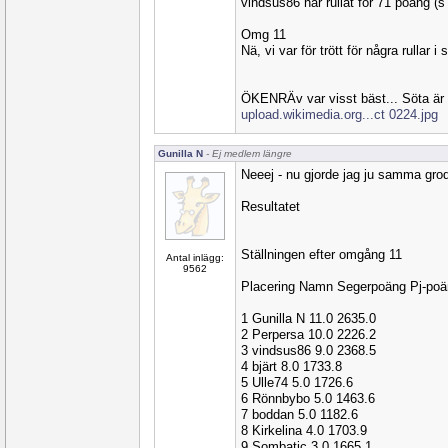
vindsus86 har rullat för 71 poäng 
Omg 11
Nä, vi var för trött för några rullar i 
ÖKENRÄv var visst bäst... Söta är 
upload.wikimedia.org...ct 0224.jpg
Gunilla N
- Ej medlem längre
Neeej - nu gjorde jag ju samma grod
Resultatet
Ställningen efter omgång 11
Antal inlägg:
9562
Placering Namn Segerpoäng Pj-po
1 Gunilla N 11.0 2635.0
2 Perpersa 10.0 2226.2
3 vindsus86 9.0 2368.5
4 bjärt 8.0 1733.8
5 Ulle74 5.0 1726.6
6 Rönnbybo 5.0 1463.6
7 boddan 5.0 1182.6
8 Kirkelina 4.0 1703.9
9 Sombatic 3.0 1665.1