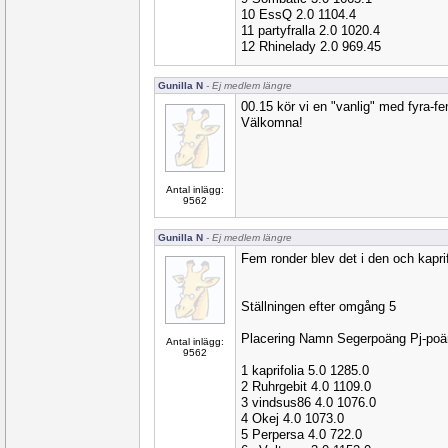
10 EssQ 2.0 1104.4
11 partyfralla 2.0 1020.4
12 Rhinelady 2.0 969.45
Gunilla N
- Ej medlem längre
00.15 kör vi en "vanlig" med fyra-fe
Välkomna!
Antal inlägg:
9562
Gunilla N
- Ej medlem längre
Fem ronder blev det i den och kaprif
Ställningen efter omgång 5
Placering Namn Segerpoäng Pj-po
Antal inlägg:
9562
1 kaprifolia 5.0 1285.0
2 Ruhrgebit 4.0 1109.0
3 vindsus86 4.0 1076.0
4 Okej 4.0 1073.0
5 Perpersa 4.0 722.0