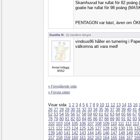
Skamhuvud har rullat för 82 poän
goatie har rullat för 98 poäng (MAS
PENTAGON var bäst, även om ÖKEn
Gunilla N
- Ej medlem längre
vindsus86 håller en turnering i Pape
välkomna att vara med!
Antal inlägg:
9562
« Föregående sida
« Första sidan
Visar sida:
1
2
3
4
5
6
7
8
9
10
11
12
13
14
15
16
26
27
28
29
30
31
32
33
34
35
36
37
38
39
40
41
52
53
54
55
56
57
58
59
60
61
62
63
64
65
66
67
78
79
80
81
82
83
84
85
86
87
88
89
90
91
92
93
102
103
104
105
106
107
108
109
110
111
112
113
121
122
123
124
125
126
127
128
129
130
131
13
139
140
141
142
143
144
145
146
147
148
149
15
157
158
159
160
161
162
163
164
165
166
167
16