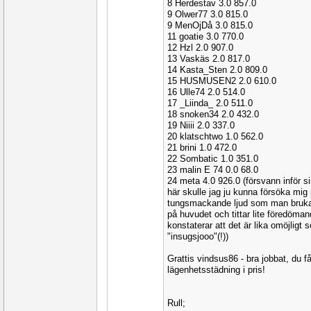
8 Herdestav 3.0 857.0
9 Olwer77 3.0 815.0
9 MenOjDå 3.0 815.0
11 goatie 3.0 770.0
12 Hzl 2.0 907.0
13 Vaskäs 2.0 817.0
14 Kasta_Sten 2.0 809.0
15 HUSMUSEN2 2.0 610.0
16 Ulle74 2.0 514.0
17 _Liinda_ 2.0 511.0
18 snoken34 2.0 432.0
19 Niiii 2.0 337.0
20 klatschtwo 1.0 562.0
21 brini 1.0 472.0
22 Sombatic 1.0 351.0
23 malin E 74 0.0 68.0
24 meta 4.0 926.0 (försvann inför s
här skulle jag ju kunna försöka mig p
tungsmackande ljud som man bruka
på huvudet och tittar lite föredöm
konstaterar att det är lika omöjligt
"insugsjooo"(!))
Grattis vindsus86 - bra jobbat, du får
lägenhetsstädning i pris!
Rull;