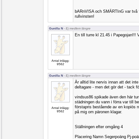
bARnVISA och SMÄRTInG var två fin
rullvinsten!
Gunilla N
- Ej medlem längre
En till turre kl 21.45 i Papegojan!!
Antal inlägg:
9562
Gunilla N
- Ej medlem längre
Är alltid lite nervis innan att det i
deltagare - men det gör det - tack fö
vindsus86 spikade även den här tur
städningen du vann i förra var till be
förstapris bestående av en kopiös 
Antal inlägg:
9562
på mig om päronen klagar.
Ställningen efter omgång 4
Placering Namn Segerpoäng Pj-po