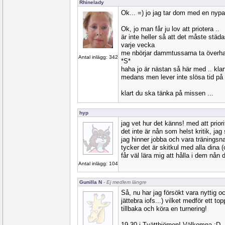
Rhinelady
Ok... =) jo jag tar dom med en nypa 
Ok, jo man får ju lov att priotera ..
är inte heller så att det måste stä
varje vecka
me nbörjar dammtussarna ta överha
Antal inlägg: 342
*S*
haha jo är nästan så här med .. klar
medans men lever inte slösa tid på a
klart du ska tänka på missen ...
hyp
jag vet hur det känns! med att priori
det inte är nån som helst kritik, jag s
jag hinner jobba och vara tränings
tycker det är skitkul med alla dina (
får väl lära mig att hålla i dem nån 
Antal inlägg: 104
Gunilla N
- Ej medlem längre
Så, nu har jag försökt vara nyttig oc
jättebra iofs...) vilket medför ett to
tillbaka och köra en turnering!
19.30 i Tvättbjörnen! Välkomna :D