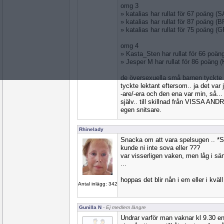
omg 3
» katalias har rullat för 67 poäng (
» katalias har rullat för 87 poäng (
» katalias har rullat för 75 poäng 
omg 4
» Kasta_Sten har rullat för 66 poä
» Jesper M har rullat för 86 poäng
de översexuella små barnen tyckte a
tyckte lektant eftersom.. ja det var 
-are/-era och den ena var min, så...
själv.. till skillnad från VISSA AND
egen snitsare.
Rhinelady
Snacka om att vara spelsugen .. *S
kunde ni inte sova eller ???
var visserligen vaken, men låg i s
...
hoppas det blir nån i em eller i kväll 
Antal inlägg: 342
Gunilla N
- Ej medlem längre
Undrar varför man vaknar kl 9.30 e