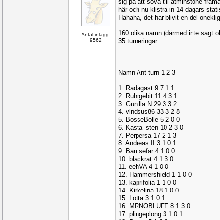
sig på att sova till åtminstone framåt
här och nu klistra in 14 dagars stati
Hahaha, det har blivit en del onekli
160 olika namn (därmed inte sagt oli
Antal inlägg:
9562
35 turneringar.
Namn Ant turn 1 2 3
1. Radagast 9 7 1 1
2. Ruhrgebit 11 4 3 1
3. Gunilla N 29 3 3 2
4. vindsus86 33 3 2 8
5. BosseBolle 5 2 0 0
6. Kasta_sten 10 2 3 0
7. Perpersa 17 2 1 3
8. Andreas II 3 1 0 1
9. Bamsefar 4 1 0 0
10. blackrat 4 1 3 0
11. eehVA 4 1 0 0
12. Hammershield 1 1 0 0
13. kaprifolia 1 1 0 0
14. Kirkelina 18 1 0 0
15. Lotta 3 1 0 1
16. MRNOBLUFF 8 1 3 0
17. plingeplong 3 1 0 1