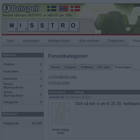
Senaste rullningen, MISSTRO, av billy1337 gav 159p
Start
Spelregler
Vanliga frågor
Sök medlem
Topplistor
For
Spelrum
Forumkategorier
Giraffen
2
Snack
Support
Ordlekar
IRL-spel
Turneringar
Krokodilen
0
« Föregående sida
Elefanten
0
« Första sidan
Musen
0
Böjningslistan
Grisen
Användare
Inlägg
1
Böjningslistan
Gunilla N
- Ej medlem längre
Inloggade
3
Och så kör vi en kl 23.30, fortfara
Mobilspel
Pågående
18 289
Antal inlägg:
9562