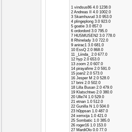
1 vindsus86 4.0 1238.0
2 Andreas II 4.0 1002.0
3 Skamhuvud 3.0 953.0
4 plingeplong 3.0 923.0
5 goatie 3.0 857.0
6 ordordord 3.0 795.0
7 HUSMUSEN2 3.0 778.0
8 Rhinelady 3.0 722.0
9 anirac1 3.0 681.0
10 EssQ 2.0 868.0
11 _Liinda_ 2.0 677.0
12 hyp 2.0 653.0
13 zoorn 2.0 607.0
14 pirayafirre 2.0 591.0
15 joan2 2.0 573.0
16 Jesper M 2.0 528.0
17 brini 2.0 502.0
18 Lilla Busan 2.0 479.0
19 Klatschtwo 2.0 380.0
20 Ulle74 1.0 529.0
21 etnan 1.0 512.0
22 Gunilla N 1.0 504.0
23 h0ppsan 1.0 487.0
24 xemxija 1.0 421.0
25 Sombatic 1.0 385.0
26 roger16 1.0 153.0
27 MardiOlo 0.0 77.0