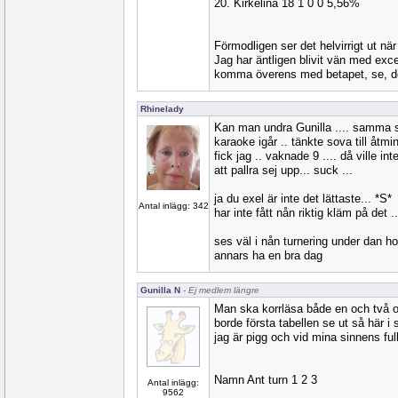
20. Kirkelina 18 1 0 0 5,56%
Förmodligen ser det helvirrigt ut när
Jag har äntligen blivit vän med exce
komma överens med betapet, se, d
Rhinelady
Kan man undra Gunilla .... samma s
karaoke igår .. tänkte sova till åtmi
fick jag .. vaknade 9 .... då ville i
att pallra sej upp... suck ...
ja du exel är inte det lättaste... *S*
Antal inlägg: 342
har inte fått nån riktig kläm på det ..
ses väl i nån turnering under dan h
annars ha en bra dag
Gunilla N
- Ej medlem längre
Man ska korrläsa både en och två och
borde första tabellen se ut så här i s
jag är pigg och vid mina sinnens ful
Namn Ant turn 1 2 3
Antal inlägg:
9562