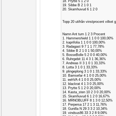
18. Prytte 5 1 2 0
19. Sibbe B 2 1 0 1
20. Skamhuvud 6 1 2 0
Topp 20 utifrån vinstprocent vilket g
Namn Ant turn 1 2 3 Procent
1. Hammershield 1 1 0 0 100,00%
2. kaprifolia 1 1 0 0 100,00%
3. Radagast 9 7 1 1 77,78%
4. Sibbe B 2 1 0 1 50,00%
5. BosseBolle 5 2 0 0 40,00%
6. Ruhrgebit 11 4 3 1 36,36%
7. Andreas II 3 1 0 1 33,33%
8. Lotta 3 1 0 1 33,33%
9. plingeplong 3 1 0 1 33,33%
10. Bamsefar 4 1 0 0 25,00%
11. eehVA 4 1 0 0 25,00%
12. blackrat 4 1 3 0 25,00%
13. Prytte 5 1 2 0 20,00%
14. Kasta_sten 10 2 3 0 20,00%
15. Skamhuvud 6 1 2 0 16,67%
16. MRNOBLUFF 8 1 3 0 12,50%
17. Perpersa 17 2 1 3 11,76%
18. Gunilla N 29 3 3 2 10,34%
19. vindsus86 33 3 2 8 9,09%