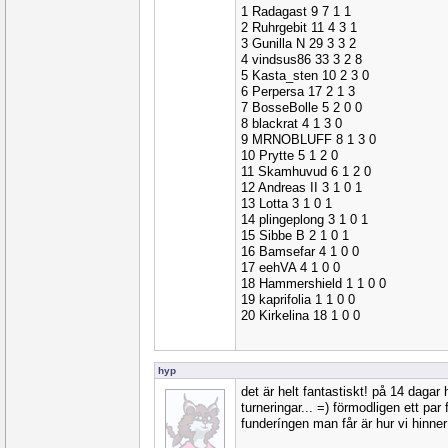
1 Radagast 9 7 1 1
2 Ruhrgebit 11 4 3 1
3 Gunilla N 29 3 3 2
4 vindsus86 33 3 2 8
5 Kasta_sten 10 2 3 0
6 Perpersa 17 2 1 3
7 BosseBolle 5 2 0 0
8 blackrat 4 1 3 0
9 MRNOBLUFF 8 1 3 0
10 Prytte 5 1 2 0
11 Skamhuvud 6 1 2 0
12 Andreas II 3 1 0 1
13 Lotta 3 1 0 1
14 plingeplong 3 1 0 1
15 Sibbe B 2 1 0 1
16 Bamsefar 4 1 0 0
17 eehVA 4 1 0 0
18 Hammershield 1 1 0 0
19 kaprifolia 1 1 0 0
20 Kirkelina 18 1 0 0
hyp
det är helt fantastiskt! på 14 dagar 
turneringar... =) förmodligen ett par fl
funderíngen man får är hur vi hinner