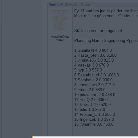
Gunilla N
- Ej medlem längre
Fy 17 vad bra jag är på det här ibla
långt mellan gångerna... Grattis til
Ställningen efter omgång 4
Antal inlägg:
9562
Placering Namn Segerpoäng Pj-po
1 Gunilla N 4.0 904.0
2 Kasta_Sten 3.0 818.0
3 vindsus86 3.0 813.0
4 Vaskäs 3.0 676.0
5 hyp 3.0 537.0
6 Skamhuvud 2.0 1065.0
7 Sombatic 2.0 906.0
8 klatschtwo 2.0 717.0
9 etnan 2.0 680.0
10 pirayafirre 2.0 468.0
11 EssQ 2.0 306.0
12 Bowla1 1.0 520.0
13 fulis 1.0 267.0
14 Fröken_E 1.0 266.0
15 IngenLek 1.0 197.0
16 jOhannie 0.0 460.0