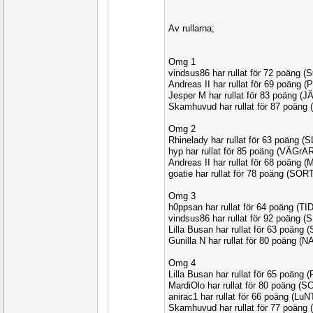
Av rullarna;
Omg 1
vindsus86 har rullat för 72 poäng 
Andreas II har rullat för 69 poäng
Jesper M har rullat för 83 poäng (
Skamhuvud har rullat för 87 poäng
Omg 2
Rhinelady har rullat för 63 poäng (
hyp har rullat för 85 poäng (VÄGrA
Andreas II har rullat för 68 poäng
goatie har rullat för 78 poäng (SOR
Omg 3
h0ppsan har rullat för 64 poäng (TI
vindsus86 har rullat för 92 poäng 
Lilla Busan har rullat för 63 poäng
Gunilla N har rullat för 80 poäng (
Omg 4
Lilla Busan har rullat för 65 poäng
MardiOlo har rullat för 80 poäng (
anirac1 har rullat för 66 poäng (Lu
Skamhuvud har rullat för 77 poäng