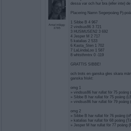
dessa var och hur bra (eller inte) de
Placering Namn Segerpoäng Pj-po
1 Sibbe B 4 967
Antal inlägg:
2 vindsus86 3 721
3785
3 HUSMUSEN2 3 692
4 Jesper M 2 717
5 katalias 2 533
6 Kasta_Sten 1 702
7 LaLiindaLoo 1 587
8 whtsthmtrx 0 -119
GRATTIS SIBBE!
och trots en ganska gles skara män
ganska friskt:
omg 1
» vindsus86 har rullat för 75 poän
» Sibbe B har rullat för 75 poäng (
» vindsus86 har rullat för 79 poän
omg 2
» Sibbe B har rullat för 76 poäng 
» katalias har rullat för 68 poäng 
» Jesper M har rullat för 77 poäng 