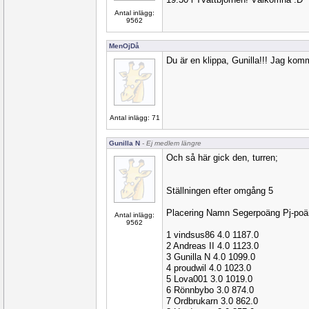
Antal inlägg:
9562
MenOjDå
Du är en klippa, Gunilla!!! Jag kom
Antal inlägg: 71
Gunilla N
- Ej medlem längre
Och så här gick den, turren;
Ställningen efter omgång 5
Placering Namn Segerpoäng Pj-po
Antal inlägg:
9562
1 vindsus86 4.0 1187.0
2 Andreas II 4.0 1123.0
3 Gunilla N 4.0 1099.0
4 proudwil 4.0 1023.0
5 Lova001 3.0 1019.0
6 Rönnbybo 3.0 874.0
7 Ordbrukarn 3.0 862.0