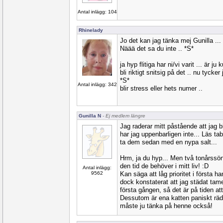
Antal inlägg: 104
Rhinelady
Jo det kan jag tänka mej Gunilla ...
Näää det sa du inte .. *S*
ja hyp flitiga har ni/vi varit ... är ju 
bli riktigt snitsig på det .. nu tycke
*S*
Antal inlägg: 342
blir stress eller hets numer ..
Gunilla N
- Ej medlem längre
Jag raderar mitt påstående att jag b
har jag uppenbarligen inte... Läs tab
ta dem sedan med en nypa salt...
Hrm, ja du hyp... Men två tonårssöne
den tid de behöver i mitt liv! :D
Antal inlägg:
9562
Kan säga att låg prioritet i första h
dock konstaterat att jag städat tame
första gången, så det är på tiden att
Dessutom är ena katten paniskt rä
måste ju tänka på henne också!