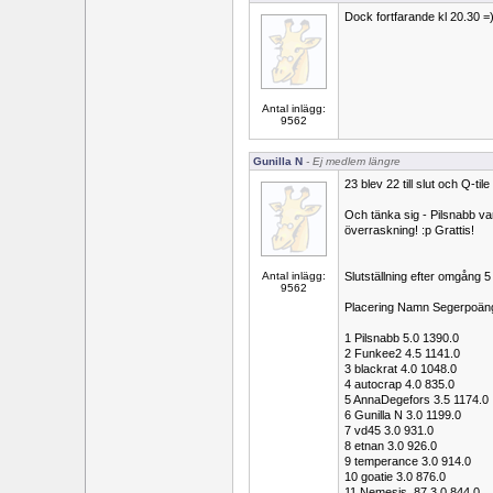
Dock fortfarande kl 20.30 =
Antal inlägg:
9562
Gunilla N
- Ej medlem längre
23 blev 22 till slut och Q-ti
Och tänka sig - Pilsnabb van
överraskning! :p Grattis!
Antal inlägg:
Slutställning efter omgång 5
9562
Placering Namn Segerpoän
1 Pilsnabb 5.0 1390.0
2 Funkee2 4.5 1141.0
3 blackrat 4.0 1048.0
4 autocrap 4.0 835.0
5 AnnaDegefors 3.5 1174.0
6 Gunilla N 3.0 1199.0
7 vd45 3.0 931.0
8 etnan 3.0 926.0
9 temperance 3.0 914.0
10 goatie 3.0 876.0
11 Nemesis_87 3.0 844.0