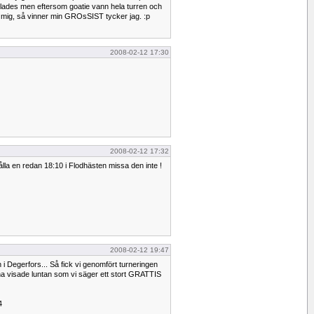
des men eftersom goatie vann hela turren och
 mig, så vinner min GROsSIST tycker jag. :p
2008-02-12 17:30
2008-02-12 17:32
ålla en redan 18:10 i Flodhästen missa den inte !
2008-02-12 19:47
 i Degerfors... Så fick vi genomfört turneringen
a visade luntan som vi säger ett stort GRATTIS
4