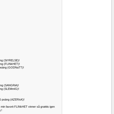
oäng (StYRELSE)!
poäng (FLINkHET)!
74 poäng (GODNaTT)!
poäng (SANGRiA)!
oäng (SLEMmIG)!
125 poäng (AZERIsK)!
 min favorit FLINkHET vinner så gratttis igen
 !