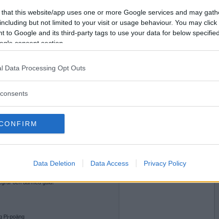
Vill du bli
 that this website/app uses one or more Google services and may gath
medlem?
including but not limited to your visit or usage behaviour. You may click 
 to Google and its third-party tags to use your data for below specifi
Skapa nytt konto
ogle consent section.
l Data Processing Opt Outs
2008-02-12 13:53
för mig, så... 14.30 i Tvättis - välkomna!!
consents
CONFIRM
2008-02-12 16:00
, då vi bara blev sex pers. VictorJara blev tyvärr
rhavande bilfixare mitt i men fick en ersättare i
Data Deletion
Data Access
Privacy Policy
 - bra det, tack!
 segrar och därmed guld!
g Pj-poäng