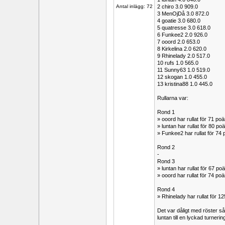
Antal inlägg: 72
2 chiro 3.0 909.0
3 MenOjDå 3.0 872.0
4 goatie 3.0 680.0
5 quatresse 3.0 618.0
6 Funkee2 2.0 926.0
7 ooord 2.0 653.0
8 Kirkelina 2.0 620.0
9 Rhinelady 2.0 517.0
10 rufs 1.0 565.0
11 Sunny63 1.0 519.0
12 skogan 1.0 455.0
13 kristina88 1.0 445.0
Rullarna var:
Rond 1
» ooord har rullat för 71 p
» luntan har rullat för 80 
» Funkee2 har rullat för 
Rond 2
-
Rond 3
» luntan har rullat för 67 
» ooord har rullat för 74 p
Rond 4
» Rhinelady har rullat för 
Det var dåligt med röster så
luntan till en lyckad turnering