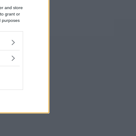
er and store
to grant or
ed purposes