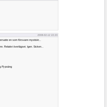
)
2008-02-12 22:23
le ersatte en som försvann mystiskt...
n. Relativt överlägset. Igen. Sicken...
g Pj-poäng