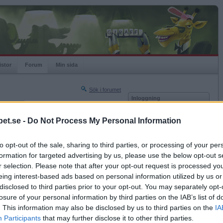
istor
Forum
Min sida
Sök i forumet
Inloggning
rneringar
Användare
et.se -
Do Not Process My Personal Information
Nästa sida »
Lösenord
Sista sidan »
to opt-out of the sale, sharing to third parties, or processing of your per
Kom ihåg mig
2008-02-12 11:13
formation for targeted advertising by us, please use the below opt-out s
Logga in
r selection. Please note that after your opt-out request is processed y
eing interest-based ads based on personal information utilized by us or
Glömt ditt lösenord?
Få ny aktiveringslänk
disclosed to third parties prior to your opt-out. You may separately opt-
losure of your personal information by third parties on the IAB’s list of
. This information may also be disclosed by us to third parties on the
IA
Betapet är gratis!
Participants
that may further disclose it to other third parties.
2008-02-12 13:23