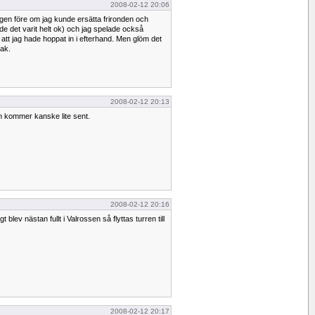
2008-02-12 20:06
gen före om jag kunde ersätta frironden och
de det varit helt ok) och jag spelade också
t jag hade hoppat in i efterhand. Men glöm det
sak.
2008-02-12 20:13
en kommer kanske lite sent.
2008-02-12 20:16
t blev nästan fullt i Valrossen så flyttas turren till
2008-02-12 20:17