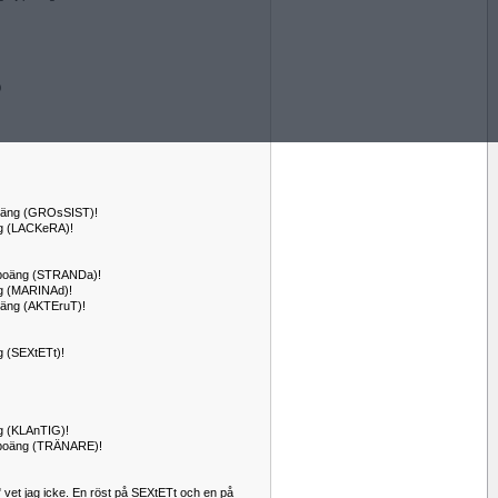
0
 poäng (GROsSIST)!
äng (LACKeRA)!
73 poäng (STRANDa)!
äng (MARINAd)!
poäng (AKTEruT)!
ng (SEXtETt)!
ng (KLAnTIG)!
76 poäng (TRÄNARE)!
" vet jag icke. En röst på SEXtETt och en på