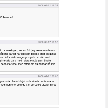
2008-02-12 19:54
. Välkomna!!
2008-02-12 19:57
in i turneringen, sedan fick jag starta om datorn
 påbörja partiet när jag kom tillbaka efter en minut
vann inför sista omgången gick det däremot
 inte alls vara med i sista omgången. Skulle
 detta i forumet men eftersom du hoppar på mig
2008-02-12 20:00
ingen redan hade börjat. och så när du försvann
med men eftersom du var borta tog alla för givet