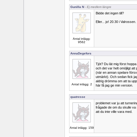
Gunilla N
- Ej medlem längre
Bidde det ingen till?
Eller... jo! 20.30 i Valrossen
Antal inlägg:
9562
AnnaDegefors
Tjöt? Du lät mig först hoppa 
och det var helt omöjligt att
(när en annan spelare förs
utmärkt). Och sedan fick jag
aldrig drömma om att ta upp
Antal inlägg: 2
här få jag ge min version.
quatresse
problemet var ju att turner
frågade de om du skulle va 
att du inte ville vara med.
Antal inlägg: 159