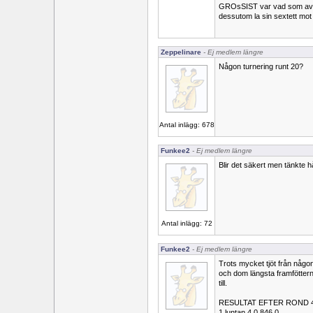
GROsSIST var vad som avla
dessutom la sin sextett mot
Zeppelinare
- Ej medlem längre
Någon turnering runt 20?
Antal inlägg: 678
Funkee2
- Ej medlem längre
Blir det säkert men tänkte h
Antal inlägg: 72
Funkee2
- Ej medlem längre
Trots mycket tjöt från någon
och dom längsta framföttern
till.
RESULTAT EFTER ROND 
1 luntan 4.0 846.0