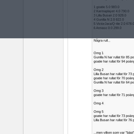
1 goatie 5.0 983.0
2 Karmaplayer 4.0 790.0
3 Lilla Busan 2.0 928.0
4 Gunilla N 2.0 822.0
5 VictorJara/Q-tile 2.0 678.
6 Annaso 0.0 299.0
Några rull...
Omg 1
Gunilla N har rullat för 85
goatie har rullat för 94 po
Omg 2
Lilla Busan har rullat för 
goatie har rullat för 70 po
Gunilla N har rullat för 64 
Omg 3
goatie har rullat för 71 poä
Omg 4
Omg 5
goatie har rullat för 73 poä
Lilla Busan har rullat för 
...men vilken som var "bäst