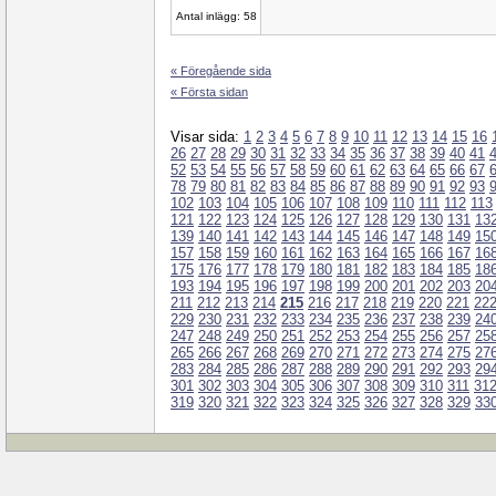
Antal inlägg: 58
« Föregående sida
« Första sidan
Visar sida:
1
2
3
4
5
6
7
8
9
10
11
12
13
14
15
16
26
27
28
29
30
31
32
33
34
35
36
37
38
39
40
41
52
53
54
55
56
57
58
59
60
61
62
63
64
65
66
67
78
79
80
81
82
83
84
85
86
87
88
89
90
91
92
93
102
103
104
105
106
107
108
109
110
111
112
113
121
122
123
124
125
126
127
128
129
130
131
13
139
140
141
142
143
144
145
146
147
148
149
15
157
158
159
160
161
162
163
164
165
166
167
16
175
176
177
178
179
180
181
182
183
184
185
18
193
194
195
196
197
198
199
200
201
202
203
20
211
212
213
214
215
216
217
218
219
220
221
22
229
230
231
232
233
234
235
236
237
238
239
24
247
248
249
250
251
252
253
254
255
256
257
25
265
266
267
268
269
270
271
272
273
274
275
27
283
284
285
286
287
288
289
290
291
292
293
29
301
302
303
304
305
306
307
308
309
310
311
31
319
320
321
322
323
324
325
326
327
328
329
33