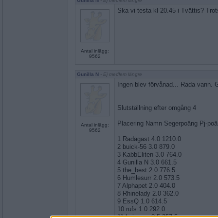
Gunilla N
- Ej medlem längre
Ska vi testa kl 20.45 i Tvättis? Trot
Antal inlägg:
9562
Gunilla N
- Ej medlem längre
Ingen blev förvånad... Rada vann. G
Slutställning efter omgång 4
Placering Namn Segerpoäng Pj-po
Antal inlägg:
9562
1 Radagast 4.0 1210.0
2 buick-56 3.0 879.0
3 KabbEliten 3.0 764.0
4 Gunilla N 3.0 661.5
5 the_best 2.0 776.5
6 Humlesurr 2.0 573.5
7 Alphapet 2.0 404.0
8 Rhinelady 2.0 362.0
9 EssQ 1.0 614.5
10 rufs 1.0 292.0
11 hejnemo 0.5 357.5