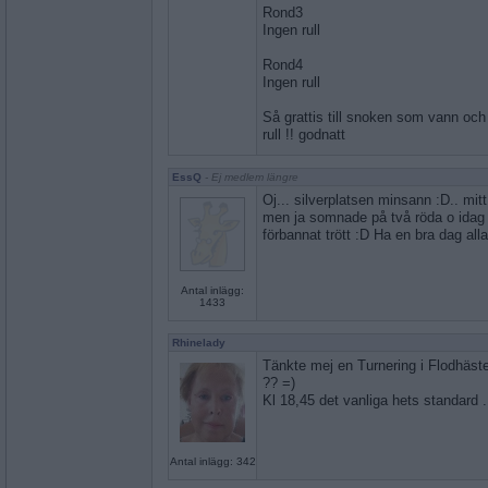
Rond3
Ingen rull
Rond4
Ingen rull
Så grattis till snoken som vann och t
rull !! godnatt
EssQ
- Ej medlem längre
Oj... silverplatsen minsann :D.. mit
men ja somnade på två röda o idag h
förbannat trött :D Ha en bra dag alla.
Antal inlägg:
1433
Rhinelady
Tänkte mej en Turnering i Flodhäste
?? =)
Kl 18,45 det vanliga hets standar
Antal inlägg: 342