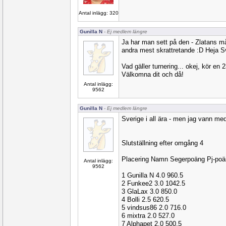
Antal inlägg: 320
Gunilla N
- Ej medlem längre
Ja har man sett på den - Zlatans mål
andra mest skrattretande :D Heja S
Vad gäller turnering... okej, kör en 
Välkomna dit och då!
Antal inlägg:
9562
Gunilla N
- Ej medlem längre
Sverige i all ära - men jag vann med 
Slutställning efter omgång 4
Placering Namn Segerpoäng Pj-po
Antal inlägg:
9562
1 Gunilla N 4.0 960.5
2 Funkee2 3.0 1042.5
3 GlaLax 3.0 850.0
4 Bolli 2.5 620.5
5 vindsus86 2.0 716.0
6 mixtra 2.0 527.0
7 Alphapet 2.0 500.5