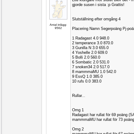
gjorde susen i sista :p Grattis!
Slutställning efter omgång 4
Antal inlägg:
9562
Placering Namn Segerpoäng Pj-po
1 Radagast 4.0 948.0
2 temperance 3.0 870.0
3 Gunilla N 3.0 655.0
4 Yoshelle 2.0 609.0
5 Bolli 2.0 560.0
6 Sombatic 2.0 531.0
7 snoken34 2.0 517.0
8 mammmaMU 1.0 542.0
9 EssQ 1.0 385.0
10 rufs 0.0 383.0
Rullar...
Omg 1
Radagast har rullat för 69 poäng 
mammmaMU har rullat för 73 poän
Omg 2
mammmaMU har rullat för 67 poän