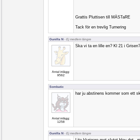
Grattis Pluttisen till MÄSTaRE
Tack för en trevlig Turnering
Gunilla N
- Ej medlem längre
Ska vi ta en lille en? Kl 21 i Grise
Antal inlägg:
9562
Sombatic
har ju abstinens kommer som ett sko
Antal inlägg:
1258
Gunilla N
- Ej medlem längre
Lite klurigare mot slutet blev det 