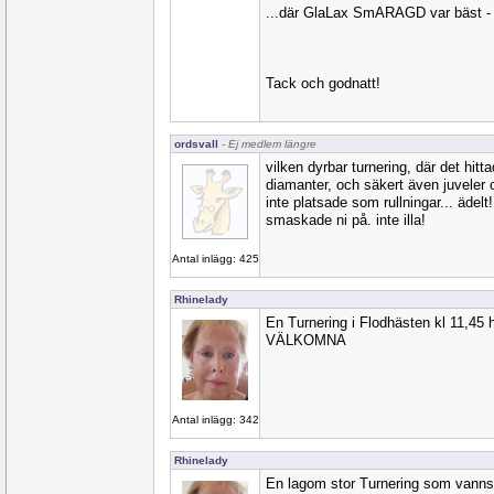
...där GlaLax SmARAGD var bäst - 
Tack och godnatt!
ordsvall
- Ej medlem längre
vilken dyrbar turnering, där det hi
diamanter, och säkert även juveler
inte platsade som rullningar... ädelt!
smaskade ni på. inte illa!
Antal inlägg: 425
Rhinelady
En Turnering i Flodhästen kl 11,45 h
VÄLKOMNA
Antal inlägg: 342
Rhinelady
En lagom stor Turnering som vanns