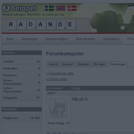
Senaste rullningen, RADANDe, av trulsie gav 92p
Start
Spelregler
Vanliga frågor
Sök medlem
Topplistor
For
Spelrum
Forumkategorier
Giraffen
22
Snack
Support
Ordlekar
IRL-spel
Turneringar
Krokodilen
0
« Föregående sida
Elefanten
0
« Första sidan
Musen
0
Böjningslistan
Grisen
Användare
Inlägg
25
Böjningslistan
anti-k
Inloggade
47
Nåt på G
Mobilspel
Pågående
18 393
Antal inlägg: 10