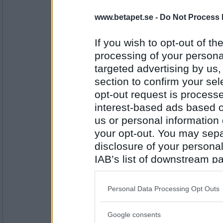
12 anti-k 0.5 155.5
www.betapet.se -
Do Not Process 
Rullar...
If you wish to opt-out of the
processing of your personal
Omg 1
Radagast har rullat för 92 poäng 
targeted advertising by us
Omg 2
section to confirm your sel
Rhinelady har rullat för 67 poäng 
opt-out request is proces
Radagast har rullat för 63 poäng (v
interest-based ads based o
Omg 3
us or personal information d
anti-k har rullat för 75 poäng (TRAG
Humlesurr har rullat för 89 poäng 
your opt-out. You may separ
Omg 4
disclosure of your personal
anti-k har rullat för 81 poäng (TJä
IAB’s list of downstream pa
also be disclosed by us to 
...där Radas TORVSTrÖ var bäst - så
Downstream Participants
th
Personal Data Processing Opt Outs
Alphapet
third parties.
22.50 ny turre i tvättisen!!
Google consents
Please note that this web