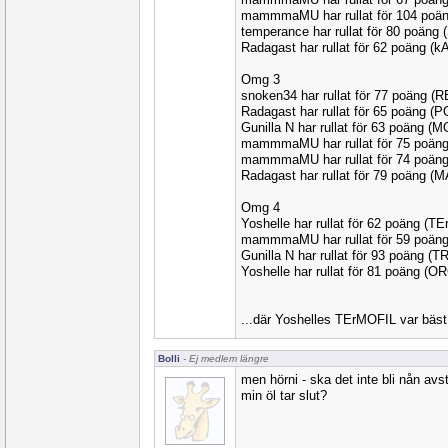
mammmaMU har rullat för 104 poä
temperance har rullat för 80 poän
Radagast har rullat för 62 poäng (
Omg 3
snoken34 har rullat för 77 poäng 
Radagast har rullat för 65 poäng 
Gunilla N har rullat för 63 poäng 
mammmaMU har rullat för 75 poän
mammmaMU har rullat för 74 poän
Radagast har rullat för 79 poäng 
Omg 4
Yoshelle har rullat för 62 poäng (T
mammmaMU har rullat för 59 poäng
Gunilla N har rullat för 93 poäng (T
Yoshelle har rullat för 81 poäng (
...där Yoshelles TErMOFIL var bäst - g
Bolli
- Ej medlem längre
men hörni - ska det inte bli nån av
min öl tar slut?