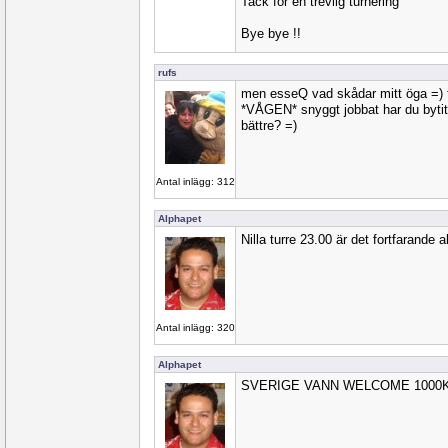
Tack för en trevlig turnering
Bye bye !!
rufs
men esseQ vad skådar mitt öga =) t
*VÅGEN* snyggt jobbat har du bytit
bättre? =)
Antal inlägg: 312
Alphapet
Nilla turre 23.00 är det fortfarande a
Antal inlägg: 320
Alphapet
SVERIGE VANN WELCOME 1000KR 