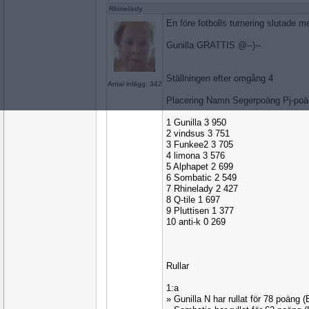
Rhinelady
En före fotbolls turnering slutade med
Gunilla GRATTIS @--)--
Ställningen efter omgång 4
Antal inlägg: 342
Placering Namn Segerpoäng Pj-po
1 Gunilla 3 950
2 vindsus 3 751
3 Funkee2 3 705
4 limona 3 576
5 Alphapet 2 699
6 Sombatic 2 549
7 Rhinelady 2 427
8 Q-tile 1 697
9 Pluttisen 1 377
10 anti-k 0 269
Rullar
1:a
» Gunilla N har rullat för 78 poäng