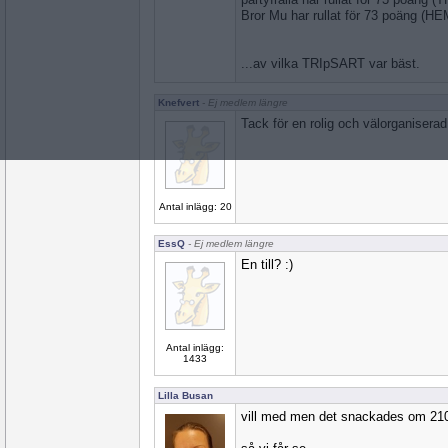
Bror Mu har rullat för 73 poäng (H
...av vilka TRIpSART var bäst.
Knefvert
- Ej medlem längre
Tack för en rolig och välorganiserad 
Antal inlägg: 20
EssQ
- Ej medlem längre
En till? :)
Antal inlägg:
1433
Lilla Busan
vill med men det snackades om 21