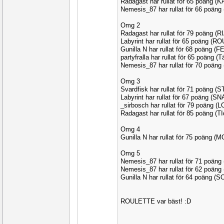
Radagast har rullat för 65 poäng (
Nemesis_87 har rullat för 66 poän
Omg 2
Radagast har rullat för 79 poäng (R
Labyrint har rullat för 65 poäng (
Gunilla N har rullat för 68 poäng (
partyfralla har rullat för 65 poäng 
Nemesis_87 har rullat för 70 poän
Omg 3
Svardfisk har rullat för 71 poäng 
Labyrint har rullat för 67 poäng (S
_sirbosch har rullat för 79 poäng (
Radagast har rullat för 85 poäng (
Omg 4
Gunilla N har rullat för 75 poäng 
Omg 5
Nemesis_87 har rullat för 71 poän
Nemesis_87 har rullat för 62 poän
Gunilla N har rullat för 64 poäng (
ROULETTE var bäst! :D