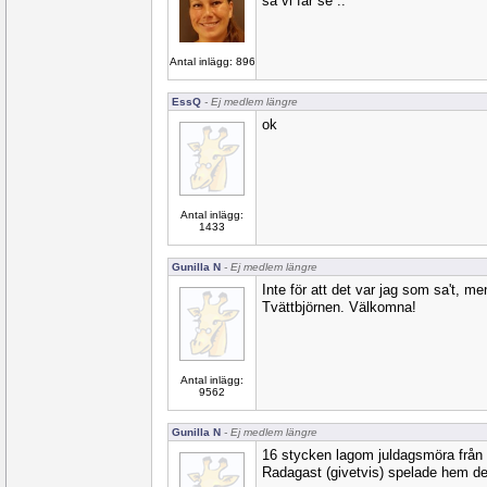
så vi får se ..
Antal inlägg: 896
EssQ
- Ej medlem längre
ok
Antal inlägg:
1433
Gunilla N
- Ej medlem längre
Inte för att det var jag som sa't, me
Tvättbjörnen. Välkomna!
Antal inlägg:
9562
Gunilla N
- Ej medlem längre
16 stycken lagom juldagsmöra från til
Radagast (givetvis) spelade hem det