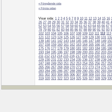
« Föregående sida
« Första sidan
Visar sida:
1
2
3
4
5
6
7
8
9
10
11
12
13
14
15
16
26
27
28
29
30
31
32
33
34
35
36
37
38
39
40
41
52
53
54
55
56
57
58
59
60
61
62
63
64
65
66
67
78
79
80
81
82
83
84
85
86
87
88
89
90
91
92
93
102
103
104
105
106
107
108
109
110
111
112
113
121
122
123
124
125
126
127
128
129
130
131
13
139
140
141
142
143
144
145
146
147
148
149
15
157
158
159
160
161
162
163
164
165
166
167
16
175
176
177
178
179
180
181
182
183
184
185
18
193
194
195
196
197
198
199
200
201
202
203
20
211
212
213
214
215
216
217
218
219
220
221
22
229
230
231
232
233
234
235
236
237
238
239
24
247
248
249
250
251
252
253
254
255
256
257
25
265
266
267
268
269
270
271
272
273
274
275
27
283
284
285
286
287
288
289
290
291
292
293
29
301
302
303
304
305
306
307
308
309
310
311
31
319
320
321
322
323
324
325
326
327
328
329
33