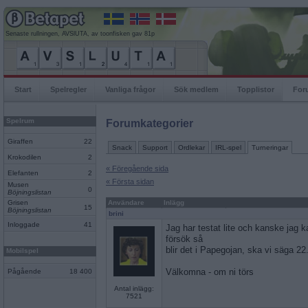
Senaste rullningen, AVSlUTA, av toonfisken gav 81p
Start
Spelregler
Vanliga frågor
Sök medlem
Topplistor
For
Spelrum
Forumkategorier
Giraffen
22
Snack
Support
Ordlekar
IRL-spel
Turneringar
Krokodilen
2
« Föregående sida
Elefanten
2
« Första sidan
Musen
0
Böjningslistan
Grisen
Användare
Inlägg
15
Böjningslistan
brini
Inloggade
41
Jag har testat lite och kanske jag k
försök så
blir det i Papegojan, ska vi säga 22
Mobilspel
Välkomna - om ni törs
Pågående
18 400
Antal inlägg:
7521