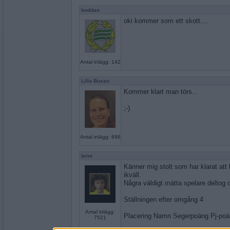
boddan
oki kommer som ett skott....
Antal inlägg: 142
Lilla Busan
Kommer klart man törs...
;-)
Antal inlägg: 896
brini
Känner mig stolt som har klarat att 
ikväll.
Några väldigt mätta spelare deltog o
Ställningen efter omgång 4
Antal inlägg:
Placering Namn Segerpoäng Pj-po
7521