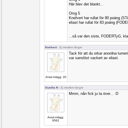
Här blev det blankt...
Omg 5
Knefvert har rullat för 80 poäng (ST
eliast har rullat för 83 poäng (FOD
...så var den siste, FODERTyG, klar
Knefvert
- Ej medlem längre
Tack för att du orkar anordna turner
var sanslöst vackert av eliast.
Antal inlägg: 20
Gunilla N
- Ej medlem längre
Mmm, nån fick ju ta över... :D
Antal inlägg:
9562