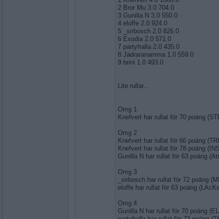
2 Bror Mu 3.0 704.0
3 Gunilla N 3.0 550.0
4 eloffe 2.0 924.0
5 _sirbosch 2.0 826.0
6 Exodia 2.0 571.0
7 partyfralla 2.0 435.0
8 Jädraranamma 1.0 559.0
9 brini 1.0 493.0
Lite rullar...
Omg 1
Knefvert har rullat för 70 poäng (
Omg 2
Knefvert har rullat för 66 poäng (T
Knefvert har rullat för 78 poäng (I
Gunilla N har rullat för 63 poäng (A
Omg 3
_sirbosch har rullat för 72 poäng 
eloffe har rullat för 63 poäng (LAcK
Omg 4
Gunilla N har rullat för 70 poäng (
partyfralla har rullat för 73 poäng