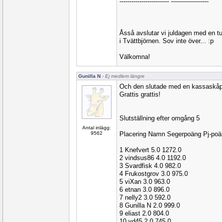
------------------------- -------------------
Åsså avslutar vi juldagen med en tur
i Tvättbjörnen. Sov inte över... :p
Välkomna!
Gunilla N
- Ej medlem längre
Och den slutade med en kassaskåps
Grattis grattis!
Slutställning efter omgång 5
Antal inlägg:
9562
Placering Namn Segerpoäng Pj-po
1 Knefvert 5.0 1272.0
2 vindsus86 4.0 1192.0
3 Svardfisk 4.0 982.0
4 Frukostgrov 3.0 975.0
5 viXan 3.0 963.0
6 etnan 3.0 896.0
7 nelly2 3.0 592.0
8 Gunilla N 2.0 999.0
9 eliast 2.0 804.0
10 vd45 2.0 745.0