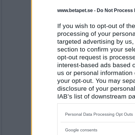
1 Bolli 4.0 863.0
2 nelly2 3.0 805.0
www.betapet.se -
Do Not Process 
3 Bambidaam 2.0 683.0
4 vd 45 2.0 602.0
5 lilla Busan 2.0 547.0
If you wish to opt-out of the
6 boddan 1.0 548.0
7 basketagnes 1.0 385.0
processing of your personal
8 brini 1.0 367.0
targeted advertising by us
Några rullningar blev det också, all
section to confirm your sel
Nelly2 har rullat för 63 poäng (SAG
opt-out request is proces
turneringens bästa
interest-based ads based o
basketagnes har rullat för 62 poän
bambidaam har rullat för 89 poäng
us or personal information d
Naturligtvis säger vi ett stort grattis
your opt-out. You may separ
spelare och turnerare en fortsatt 
disclosure of your personal
IAB’s list of downstream pa
boddan
bra jobbat brini......och god jul...
also be disclosed by us to 
Downstream Participants
th
Personal Data Processing Opt Outs
third parties.
Antal inlägg: 142
Google consents
Please note that this web