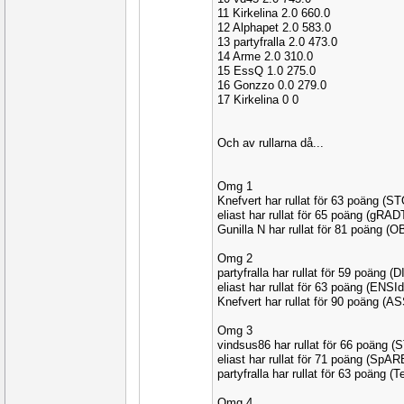
11 Kirkelina 2.0 660.0
12 Alphapet 2.0 583.0
13 partyfralla 2.0 473.0
14 Arme 2.0 310.0
15 EssQ 1.0 275.0
16 Gonzzo 0.0 279.0
17 Kirkelina 0 0
Och av rullarna då...
Omg 1
Knefvert har rullat för 63 poäng (
eliast har rullat för 65 poäng (gRAD
Gunilla N har rullat för 81 poäng (
Omg 2
partyfralla har rullat för 59 poäng (D
eliast har rullat för 63 poäng (ENSId
Knefvert har rullat för 90 poäng (
Omg 3
vindsus86 har rullat för 66 poäng 
eliast har rullat för 71 poäng (SpA
partyfralla har rullat för 63 poäng 
Omg 4