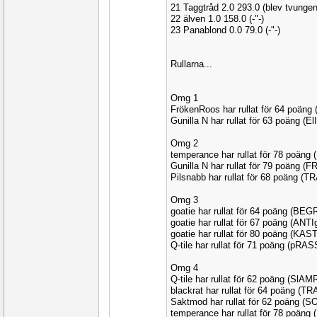
21 Taggtråd 2.0 293.0 (blev tvungen
22 älven 1.0 158.0 (-"-)
23 Panablond 0.0 79.0 (-"-)
Rullarna...
Omg 1
FrökenRoos har rullat för 64 poän
Gunilla N har rullat för 63 poäng (El
Omg 2
temperance har rullat för 78 poän
Gunilla N har rullat för 79 poäng (
Pilsnabb har rullat för 68 poäng (
Omg 3
goatie har rullat för 64 poäng (BE
goatie har rullat för 67 poäng (ANT
goatie har rullat för 80 poäng (KAS
Q-tile har rullat för 71 poäng (pRA
Omg 4
Q-tile har rullat för 62 poäng (SlAM
blackrat har rullat för 64 poäng (T
Saktmod har rullat för 62 poäng (
temperance har rullat för 78 poän