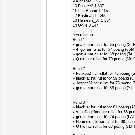
9 Alphapet 2 457
10 Funkee2 1 607
11 Lilla Busan 1 465
12 Kristina88 1 290
13 Nemesis_87 1 254
14 Q-tile 0 147
och rullarna :
Rond 1
» goatie har rullat för 65 poäng (S
» -Figo har rullat för 67 poäng (oSM
» goatie har rullat för 68 poäng (Te
» Q-tile har rullat för 70 poäng (M
Rond 2
» Funkee2 har rullat för 73 poäng
» blackrat har rullat för 59 poäng 
» Jesper M har rullat för 75 poäng 
» goatie har rullat för 86 poäng (S
Rond 3
» blackrat har rullat för 81 poäng 
» AnnaDegefors har rullat för 68 p
» goatie har rullat för 74 poäng (FA
» Nemesis_87 har rullat för 80 poä
» Q-tile har rullat för 63 poäng (sM