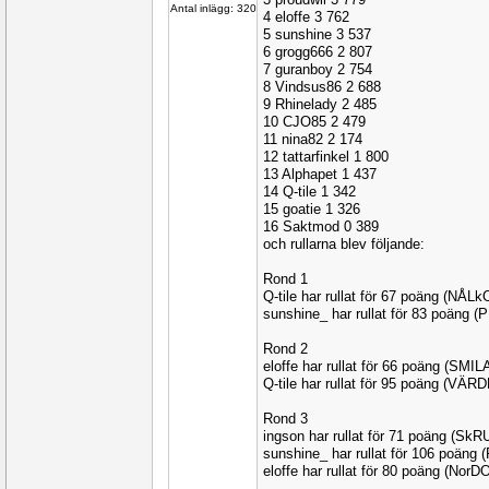
Antal inlägg: 320
4 eloffe 3 762
5 sunshine 3 537
6 grogg666 2 807
7 guranboy 2 754
8 Vindsus86 2 688
9 Rhinelady 2 485
10 CJO85 2 479
11 nina82 2 174
12 tattarfinkel 1 800
13 Alphapet 1 437
14 Q-tile 1 342
15 goatie 1 326
16 Saktmod 0 389
och rullarna blev följande:
Rond 1
Q-tile har rullat för 67 poäng (NÅL
sunshine_ har rullat för 83 poäng 
Rond 2
eloffe har rullat för 66 poäng (SMIL
Q-tile har rullat för 95 poäng (VÄR
Rond 3
ingson har rullat för 71 poäng (Sk
sunshine_ har rullat för 106 poän
eloffe har rullat för 80 poäng (NorD