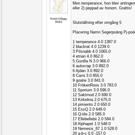
Men temperance, hon blev antingen 
eller 2) peppad av honom. Grattis!
Antal inlägg:
9562
Slutställning efter omgång 5
Placering Namn Segerpoäng Pj-po
1 temperance 4.0 1387.0
2 blackrat 4.0 1239.0
3 Pilsnabb 4.0 1065.0
4 etnan 4.0 862.0
5 Gunilla N 3.0 966.0
6 autocrap 3.0 892.0
6 Ajdan 3.0 892.0
8 Carni 3.0 855.0
9 goatie 3.0 841.0
10 FrökenRoos 3.0 783.0
11 Sporium 3.0 596.0
12 Saktmod 2.0 690.0
13 Kirkelina 2.0 675.0
14 pimiento 2.0 650.0
15 EssQ 2.0 649.0
16 Q-tile 2.0 585.0
17 Ellebellebii 2.0 584.0
18 Alphapet 1.0 548.0
19 Nemesis_87 1.0 528.0
20 a-b-c 0.0 -157.0