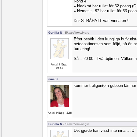
Rond 4
» blackrat har rullat för 62 poäng 
» Nemesis_87 har rullat för 63 po
Där STRÅHATT vart vinnaren !!
Gunilla N
- Ej medlem längre
Efter besök i den kungliga hufvuds
betaabstinensen som följd, så är ja
turnering!
Så... 20.00 i Tvättbjörnen. Välkomn
Antal inlägg:
9562
nina82
kommer troligen(om gubben lämnar m
Antal inlägg: 426
Gunilla N
- Ej medlem längre
Det gjorde han visst inte nina... :D