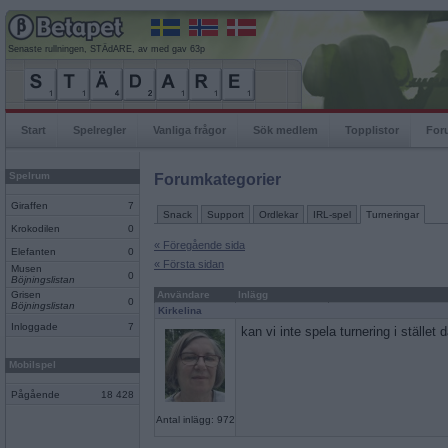
Senaste rullningen, STÄdARE, av med gav 63p
Start
Spelregler
Vanliga frågor
Sök medlem
Topplistor
For
Spelrum
Forumkategorier
Giraffen
7
Snack
Support
Ordlekar
IRL-spel
Turneringar
Krokodilen
0
« Föregående sida
Elefanten
0
« Första sidan
Musen
0
Böjningslistan
Grisen
Användare
Inlägg
0
Böjningslistan
Kirkelina
Inloggade
7
kan vi inte spela turnering i stället 
Mobilspel
Pågående
18 428
Antal inlägg: 972