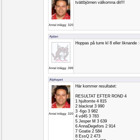
tvättbjörnen välkomna dit!!!
Antal inlägg: 320
Ajdan
Hoppas på turre kl 8 eller liknande :
Antal inlägg: 396
Alphapet
Här kommer resultatet:
RESULTAT EFTER ROND 4
1 hjultomte 4 815
2 blackrat 3 990
3 -figo 3 982
Antal inlägg: 320
4 vd45 3 783
5 Jesper M 3 639
6 AnnaDegefors 2 914
7 Goatie 2 584
8 EssQ 2 473