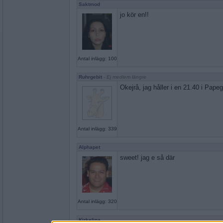
Saktmod
jo kör en!!
Antal inlägg: 100
Ruhrgebit
- Ej medlem längre
Okejrå, jag håller i en 21.40 i Pape
Antal inlägg: 339
Alphapet
sweet! jag e så där
Antal inlägg: 320
Kirkelina