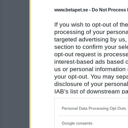
Good!
www.betapet.se -
Do Not Process 
If you wish to opt-out of the
Antal inlägg: 972
processing of your personal
targeted advertising by us
Ruhrgebit
- Ej medlem längre
section to confirm your sel
Slutställningen efter 4 omgångar.
opt-out request is proces
Placering Namn Segerpoäng Pj-po
interest-based ads based o
1 Aeronaut 4 1119
us or personal information d
2 Ruhrgebit 3 845
Antal inlägg: 339
3 temperance 3 796
your opt-out. You may separ
4 remvanrijn 3 519
5 EssQ 2 690
disclosure of your personal
6 Piha 2 626
IAB’s list of downstream pa
7 Taggtråd 2 583
8 brini 2 555
also be disclosed by us to 
9 Saktmod 2 281
Downstream Participants
th
10 Q-tile 1 381
Personal Data Processing Opt Outs
11 Alphapet 0 422
third parties.
12 Kirkelina 0 383
Google consents
Grattis Aeronaut till den komfortabl
Please note that this web