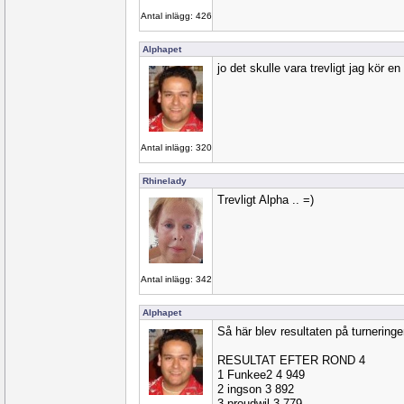
Antal inlägg: 426
Alphapet
jo det skulle vara trevligt jag kör e
Antal inlägg: 320
Rhinelady
Trevligt Alpha .. =)
Antal inlägg: 342
Alphapet
Så här blev resultaten på turneringe
RESULTAT EFTER ROND 4
1 Funkee2 4 949
2 ingson 3 892
3 proudwil 3 779