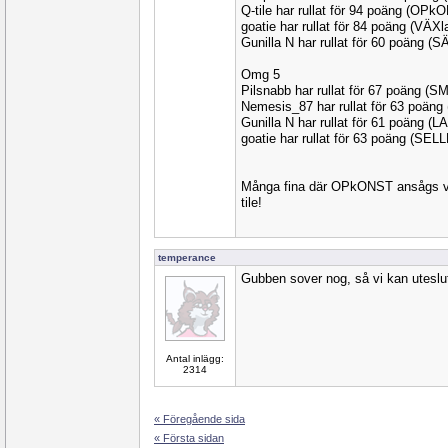
Q-tile har rullat för 94 poäng (OPk
goatie har rullat för 84 poäng (VÄX
Gunilla N har rullat för 60 poäng 
Omg 5
Pilsnabb har rullat för 67 poäng (
Nemesis_87 har rullat för 63 poän
Gunilla N har rullat för 61 poäng (
goatie har rullat för 63 poäng (SELL
Många fina där OPkONST ansågs vara
tile!
temperance
Gubben sover nog, så vi kan utesluta
Antal inlägg:
2314
« Föregående sida
« Första sidan