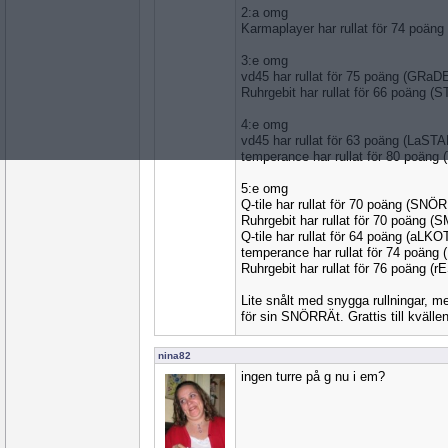
2:a omg
Karmaplayer har rullat för 74 poän
3:e omg
vd45 har rullat för 75 poäng (GRaD
Ruhrgebit har rullat för 66 poäng (S
4:e omg
vd45 har rullat för 63 poäng (LaST
temperance har rullat för 80 poäng
5:e omg
Q-tile har rullat för 70 poäng (SNÖ
Ruhrgebit har rullat för 70 poäng (
Q-tile har rullat för 64 poäng (aLKO
temperance har rullat för 74 poäng
Ruhrgebit har rullat för 76 poäng (
Lite snålt med snygga rullningar, me
för sin SNÖRRÄt. Grattis till kvälle
nina82
ingen turre på g nu i em?