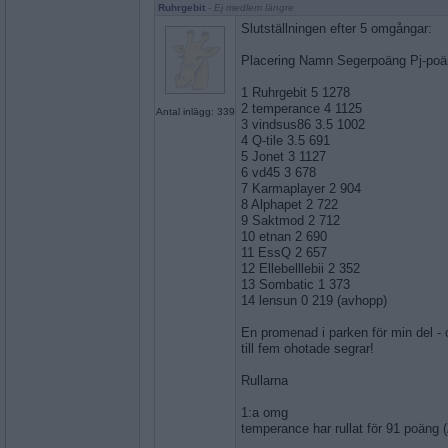
Ruhrgebit
- Ej medlem längre
Slutställningen efter 5 omgångar:
Placering Namn Segerpoäng Pj-po
1 Ruhrgebit 5 1278
2 temperance 4 1125
Antal inlägg: 339
3 vindsus86 3.5 1002
4 Q-tile 3.5 691
5 Jonet 3 1127
6 vd45 3 678
7 Karmaplayer 2 904
8 Alphapet 2 722
9 Saktmod 2 712
10 etnan 2 690
11 EssQ 2 657
12 Ellebelllebii 2 352
13 Sombatic 1 373
14 lensun 0 219 (avhopp)
En promenad i parken för min del - o
till fem ohotade segrar!
Rullarna
1:a omg
temperance har rullat för 91 poäng