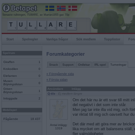
Senaste rullningen, TUllARE, av Marran1955 gav 70p
Start
Spelregler
Vanliga frågor
Sök medlem
Topplistor
For
Spelrum
Forumkategorier
Giraffen
1
Snack
Support
Ordlekar
IRL-spel
Turneringar
Krokodilen
0
« Föregående sida
Elefanten
0
« Första sidan
Musen
0
Böjningslistan
Grisen
Användare
Inlägg
1
Böjningslistan
Q-tile
- Ej medlem längre
Inloggade
2
Om det här nu är ett svar till mitt in
del negativt i det som inte står.
Men jag tar inte illa vid mig, och fö
Mobilspel
var riktat till mig och oavsett hur 
Pågående
18 437
Det där med att göra mer av bricko
Antal inlägg:
1319
lika mycket om att balansera ställ,
fler valmöjligheter.