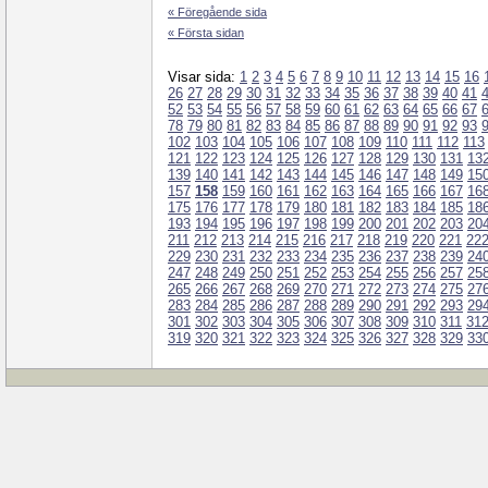
« Föregående sida
« Första sidan
Visar sida:
1
2
3
4
5
6
7
8
9
10
11
12
13
14
15
16
26
27
28
29
30
31
32
33
34
35
36
37
38
39
40
41
52
53
54
55
56
57
58
59
60
61
62
63
64
65
66
67
78
79
80
81
82
83
84
85
86
87
88
89
90
91
92
93
102
103
104
105
106
107
108
109
110
111
112
113
121
122
123
124
125
126
127
128
129
130
131
13
139
140
141
142
143
144
145
146
147
148
149
15
157
158
159
160
161
162
163
164
165
166
167
16
175
176
177
178
179
180
181
182
183
184
185
18
193
194
195
196
197
198
199
200
201
202
203
20
211
212
213
214
215
216
217
218
219
220
221
22
229
230
231
232
233
234
235
236
237
238
239
24
247
248
249
250
251
252
253
254
255
256
257
25
265
266
267
268
269
270
271
272
273
274
275
27
283
284
285
286
287
288
289
290
291
292
293
29
301
302
303
304
305
306
307
308
309
310
311
31
319
320
321
322
323
324
325
326
327
328
329
33