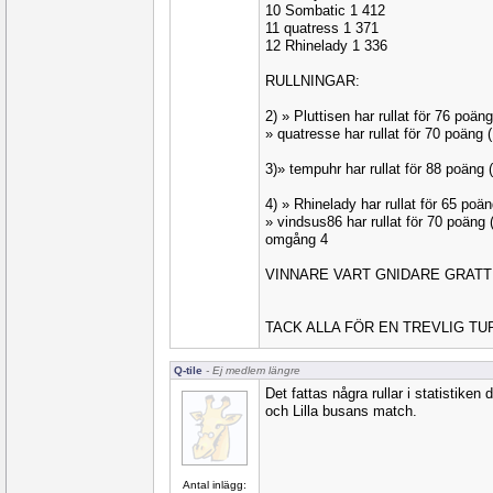
10 Sombatic 1 412
11 quatress 1 371
12 Rhinelady 1 336
RULLNINGAR:
2) » Pluttisen har rullat för 76 po
» quatresse har rullat för 70 poäng
3)» tempuhr har rullat för 88 poän
4) » Rhinelady har rullat för 65 p
» vindsus86 har rullat för 70 poäng
omgång 4
VINNARE VART GNIDARE GRATT
TACK ALLA FÖR EN TREVLIG TUR
Q-tile
- Ej medlem längre
Det fattas några rullar i statistiken
och Lilla busans match.
Antal inlägg: