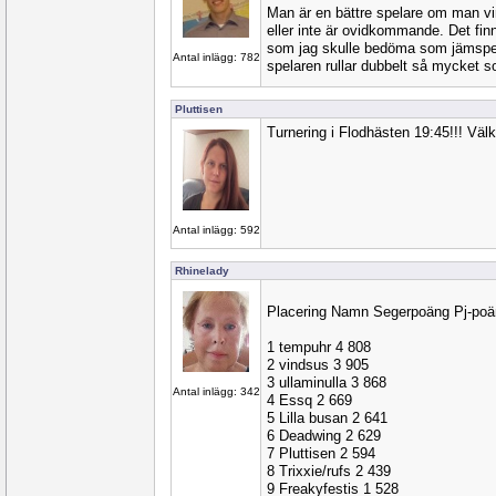
Man är en bättre spelare om man vi
eller inte är ovidkommande. Det fi
som jag skulle bedöma som jämspe
Antal inlägg: 782
spelaren rullar dubbelt så mycket 
Pluttisen
Turnering i Flodhästen 19:45!!! Väl
Antal inlägg: 592
Rhinelady
Placering Namn Segerpoäng Pj-po
1 tempuhr 4 808
2 vindsus 3 905
3 ullaminulla 3 868
Antal inlägg: 342
4 Essq 2 669
5 Lilla busan 2 641
6 Deadwing 2 629
7 Pluttisen 2 594
8 Trixxie/rufs 2 439
9 Freakyfestis 1 528