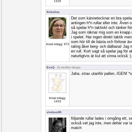
1319
Kirkelina
Det som kännetecknar en bra spelare 
antingen h*n rullar eller inte. Även 
så spelar h*n taktiskt och tänker för
Jag som räknar mig som en knapp m
i spelet. Har ingen direkt taktik me
som hör till de bästa och förlorar 
Antal inlägg: 972
rating åker berg- och dalbana! Jag r
en rull. Kort sagt så spelar jag för 
naturligtvis är kul att vinna också :)
EssQ
- Ej medlem längre
Jaha..strax utanför pallen..IGEN! *
Antal inlägg:
1433
vindsus86
följande rullar lades i omgång ett, 
också vet jag inte, men dehär var i
match