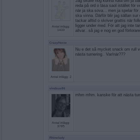
Jag skulle nog kunna rulla om ja ba
reda på ord o läsa saol istället för
när ja ska sova... men ja spelar för a
ska vinna. Därför blir jag sällan sur o
tackar alltid o skriver grattis när fol
ligger under med. För att jag inte ta
Antal inlägg:
1433
allvar...så jag e nog en god förlorare
CrazyHorze
Nu e det så mycket snack om rull vs i
nästa turnering.. Var/när???
Antal inlägg: 2
vindsus86
mhm mhm. kanske för att nästa turn
Antal inlägg:
3785
Rhinelady