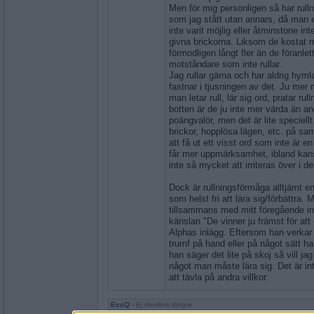
Men för mig personligen så har rulln
som jag stått utan annars, då man 
inte varit möjlig eller åtminstone i
givna brickorna. Liksom de kostat 
förmodligen långt fler än de föranlet
motståndare som inte rullar.
Jag rullar gärna och har aldrig hym
fastnar i tjusningen av det. Ju mer
man letar rull, lär sig ord, pratar rul
botten är de ju inte mer värda än 
poängvalör, men det är lite speciell
brickor, hopplösa lägen, etc. på s
att få ut ett visst ord som inte är e
får mer uppmärksamhet, ibland kans
inte så mycket att irriteras över i de
Dock är rullningsförmåga alltjämt e
som helst fri att lära sig/förbättra
tillsammans med mitt föregående in
känslan "De vinner ju främst för att d
Alphas inlägg. Eftersom han verkar k
trumf på hand eller på något sätt ha
han säger det lite på skoj så vill ja
något man måste lära sig. Det är inte
att tävla på andra villkor.
EssQ
- Ej medlem längre