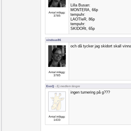
Lilla Busan:
MONTERA, 66p
Antal inlägg:
tempuhr:
3785
LAOTIeR, 86p
tempuhr:
SKIDORt, 65p
vindsus86
och då tycker jag skidort skall vinna
Antal inlägg:
3785
EssQ
- Ej medlem längre
ingen turnering på g???
Antal inlägg:
1433