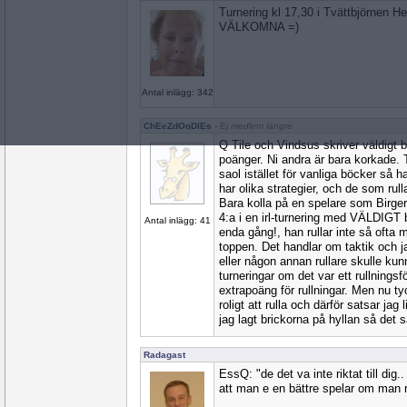
Turnering kl 17,30 i Tvättbjörnen H
VÄLKOMNA =)
Antal inlägg: 342
ChEeZdOoDlEs
- Ej medlem längre
Q Tile och Vindsus skriver väldigt
poänger. Ni andra är bara korkade. T
saol istället för vanliga böcker så 
har olika strategier, och de som rul
Bara kolla på en spelare som Birg
4:a i en irl-turnering med VÄLDIGT b
Antal inlägg: 41
enda gång!, han rullar inte så ofta m
toppen. Det handlar om taktik och ja
eller någon annan rullare skulle ku
turneringar om det var ett rullning
extrapoäng för rullningar. Men nu ty
roligt att rulla och därför satsar jag
jag lagt brickorna på hyllan så det s
Radagast
EssQ: "de det va inte riktat till dig
att man e en bättre spelar om man rul