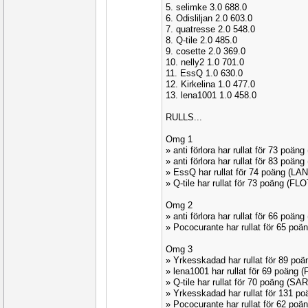
5. selimke 3.0 688.0
6. Odisliljan 2.0 603.0
7. quatresse 2.0 548.0
8. Q-tile 2.0 485.0
9. cosette 2.0 369.0
10. nelly2 1.0 701.0
11. EssQ 1.0 630.0
12. Kirkelina 1.0 477.0
13. lena1001 1.0 458.0
RULLS...
Omg 1
» anti förlora har rullat för 73 poän
» anti förlora har rullat för 83 poä
» EssQ har rullat för 74 poäng (LA
» Q-tile har rullat för 73 poäng (FL
Omg 2
» anti förlora har rullat för 66 poä
» Pococurante har rullat för 65 poä
Omg 3
» Yrkesskadad har rullat för 89 po
» lena1001 har rullat för 69 poäng
» Q-tile har rullat för 70 poäng (SA
» Yrkesskadad har rullat för 131 p
» Pococurante har rullat för 62 po