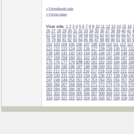
« Föregående sida
« Första sidan
Visar sida:
1
2
3
4
5
6
7
8
9
10
11
12
13
14
15
16
26
27
28
29
30
31
32
33
34
35
36
37
38
39
40
41
52
53
54
55
56
57
58
59
60
61
62
63
64
65
66
67
78
79
80
81
82
83
84
85
86
87
88
89
90
91
92
93
102
103
104
105
106
107
108
109
110
111
112
113
121
122
123
124
125
126
127
128
129
130
131
13
139
140
141
142
143
144
145
146
147
148
149
15
157
158
159
160
161
162
163
164
165
166
167
16
175
176
177
178
179
180
181
182
183
184
185
18
193
194
195
196
197
198
199
200
201
202
203
20
211
212
213
214
215
216
217
218
219
220
221
22
229
230
231
232
233
234
235
236
237
238
239
24
247
248
249
250
251
252
253
254
255
256
257
25
265
266
267
268
269
270
271
272
273
274
275
27
283
284
285
286
287
288
289
290
291
292
293
29
301
302
303
304
305
306
307
308
309
310
311
31
319
320
321
322
323
324
325
326
327
328
329
33