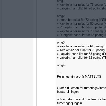
omg1.
» kaprifolia har rullat för 76 poäng
» Labyrint har rullat för 76 poäng 
omg2.
» etnan har rullat för 72 poäng (INR
» kaprifolia har rullat för 80 poän
» Ruhrgebit har rullat för 75 poäng
» kaprifolia har rullat för 70 poäng 
» Ruhrgebit har rullat för 68 poäng
omg3.
» kaprifolia har rullat för 61 poäng
» Torsken12 har rullat för 78 poän
» Labyrint har rullat för 83 poäng (
» Labyrint har rullat för 82 poäng
omg4.
----
Rullnings vinnare är MÅTTSaTS
Grattis till etnan för turneringsvinsten
bästa rullningen!
och ett stort tack till Vindsus för h
turneringsdjungeln.