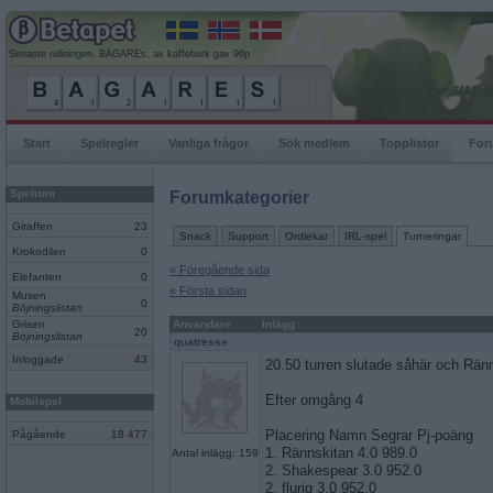
Senaste rullningen, BAGAREs, av kaffeburk gav 96p
Start
Spelregler
Vanliga frågor
Sök medlem
Topplistor
For
Spelrum
Forumkategorier
Giraffen
23
Snack
Support
Ordlekar
IRL-spel
Turneringar
Krokodilen
0
« Föregående sida
Elefanten
0
« Första sidan
Musen
0
Böjningslistan
Grisen
Användare
Inlägg
20
Böjningslistan
quatresse
Inloggade
43
20.50 turren slutade såhär och Ränn
Efter omgång 4
Mobilspel
Placering Namn Segrar Pj-poäng
Pågående
18 477
1. Rännskitan 4.0 989.0
Antal inlägg: 159
2. Shakespear 3.0 952.0
2. flurig 3.0 952.0