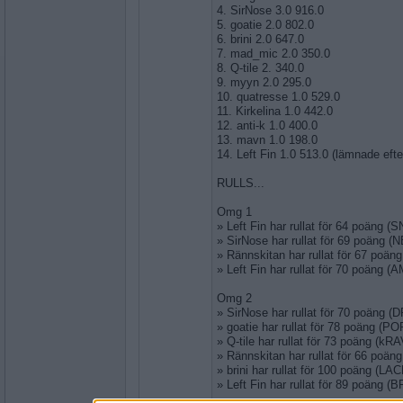
4. SirNose 3.0 916.0
5. goatie 2.0 802.0
6. brini 2.0 647.0
7. mad_mic 2.0 350.0
8. Q-tile 2. 340.0
9. myyn 2.0 295.0
10. quatresse 1.0 529.0
11. Kirkelina 1.0 442.0
12. anti-k 1.0 400.0
13. mavn 1.0 198.0
14. Left Fin 1.0 513.0 (lämnade eft
RULLS...
Omg 1
» Left Fin har rullat för 64 poäng (
» SirNose har rullat för 69 poäng 
» Rännskitan har rullat för 67 poä
» Left Fin har rullat för 70 poäng (
Omg 2
» SirNose har rullat för 70 poäng (
» goatie har rullat för 78 poäng (PO
» Q-tile har rullat för 73 poäng (kR
» Rännskitan har rullat för 66 poän
» brini har rullat för 100 poäng (LA
» Left Fin har rullat för 89 poäng (