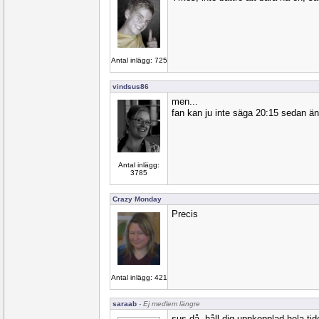
Antal inlägg: 725
vindsus86
men...
fan kan ju inte säga 20:15 sedan ändr
Antal inlägg:
3785
Crazy Monday
Precis
Antal inlägg: 421
saraab
- Ej medlem längre
sus då, håll dig uppkopplad hela tid