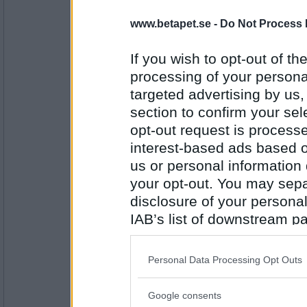
Omg 3
» SirNose har rullat för 60 poäng 
www.betapet.se -
Do Not Process 
» anti-k har rullat för 76 poäng (P
» Rännskitan har rullat för 66 poän
If you wish to opt-out of the
Omg 4.
processing of your personal
» SirNose har rullat för 79 poäng 
» Rännskitan har rullat för 71 poä
targeted advertising by us
» Q-tile har rullat för 75 poäng (PS
section to confirm your sel
VILOPAUS blev turrens rull! Grattis
opt-out request is proces
interest-based ads based o
efctobbe
- Ej medlem längre
Någon som vill dra igång en?
us or personal information d
your opt-out. You may separ
disclosure of your personal
IAB’s list of downstream pa
Antal inlägg: 58
also be disclosed by us to 
shakespear
Downstream Participants
th
Turnering 23.30 i papegojan
Personal Data Processing Opt Outs
third parties.
Google consents
Please note that this web