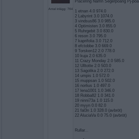
Placering Namn Segerpoäng Pj-po
Antal inlägg: 764
1 etnan 4.0 974.0
2 Labyrint 3.0 1074.0
3 vindsus86 3.0 985.0
4 Optimisten 3.0 855.0
5 Ruhrgebit 3.0 830.0
6 reson 3.0 795.0
7 kaprifolia 3.0 712.0
8 efctobbe 3.0 669.0
9 Torsken12 2.0 778.0
10 kuja 2.0 635.0
11 Crazy Monday 2.0 585.0
12 Ulltotte 2.0 503.0
13 Sagolika 2.0 272.0
14 umpis 1.0 572.0
15 muppsan 1.0 502.0
16 norlius 1.0 497.0
17 lena1001 1.0 346.0
18 Robba82 1.0 341.0
19 ninni73a 1.0 115.0
20 myyn 0.0 82.0
21 fal3n 1.0 328.0 (avbröt)
22 AluciaVa 0.0 75.0 (avbröt)
Rullar...