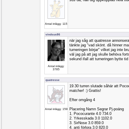
Antal inlägg: 115
vindsus86
när jag såg att quatresse annonserat
tänkte jag "vad skönt. då hinner m
turneringen börjar" vilket jag inte b
väl jag på att jag skulle behöva fort
sekund ifall att turneringen bytte tid 
Antal inlägg:
3785
quatresse
19.30 turren slutade såhär att Poco
matcher! :) Grattis!
Efter omgång 4
Placering Namn Segrar Pj-poäng
Antal inlägg: 159
1. Pococurante 4.0 734.0
2. Yrkesskada 3.0 1102.0
3. SirNose 3.0 859.0
4. anti förlora 3.0 820.0