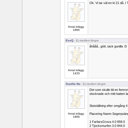
Ok. Vi tar väl en kl 21 då. 
Antal inlägg:
1866
EssQ
- Ej medlem längre
åhååå...gött..tack gunilla :D
Antal inlägg:
1433
Gunilla No
- Ej medlem längre
Det som skulle bli en femro
slocknade och mitt batteri är
Slutställning efter omgång 4
Antal inlägg:
Placering Namn Segerpoän
1866
1 FarfarsGrova 4.0 858.0
2 Tjocksmurfen 3.0 844.0