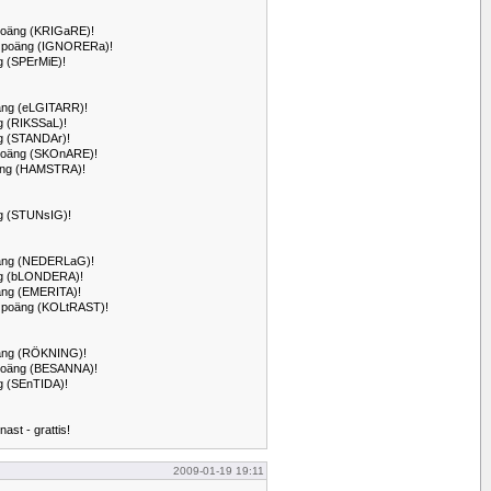
2 poäng (KRIGaRE)!
74 poäng (IGNORERa)!
ng (SPErMiE)!
oäng (eLGITARR)!
ng (RIKSSaL)!
äng (STANDAr)!
8 poäng (SKOnARE)!
poäng (HAMSTRA)!
äng (STUNsIG)!
poäng (NEDERLaG)!
oäng (bLONDERA)!
oäng (EMERITA)!
0 poäng (KOLtRAST)!
poäng (RÖKNING)!
6 poäng (BESANNA)!
ng (SEnTIDA)!
nast - grattis!
2009-01-19 19:11