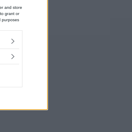
er and store
to grant or
ed purposes