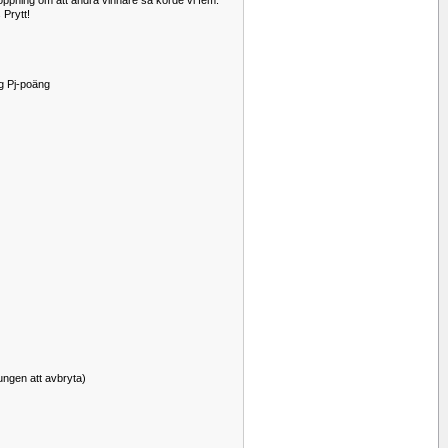
oppning om att ändra vinnare så körde vi fem.
 Prytt!
g Pj-poäng
vungen att avbryta)