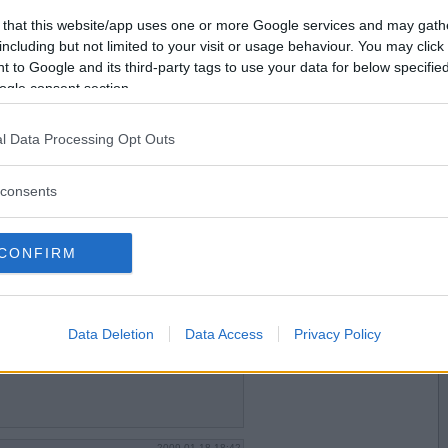
2009-01-18 18:12
Vill du bli
 that this website/app uses one or more Google services and may gath
on turnering idag?
medlem?
including but not limited to your visit or usage behaviour. You may click 
 to Google and its third-party tags to use your data for below specifi
Skapa nytt konto
ogle consent section.
l Data Processing Opt Outs
2009-01-18 18:29
ogrammen till explorer?
consents
CONFIRM
2009-01-18 18:39
a FF (för mig bara 2an - har inte lyckats klura ut
ta ska komma överens). Manfred däremot
Data Deletion
Data Access
Privacy Policy
 det bara att skriva in i programmet och sen
2009-01-18 18:42