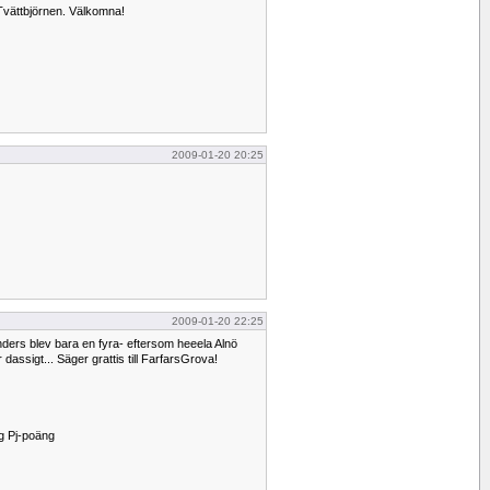
I Tvättbjörnen. Välkomna!
2009-01-20 20:25
2009-01-20 22:25
nders blev bara en fyra- eftersom heeela Alnö
 dassigt... Säger grattis till FarfarsGrova!
g Pj-poäng