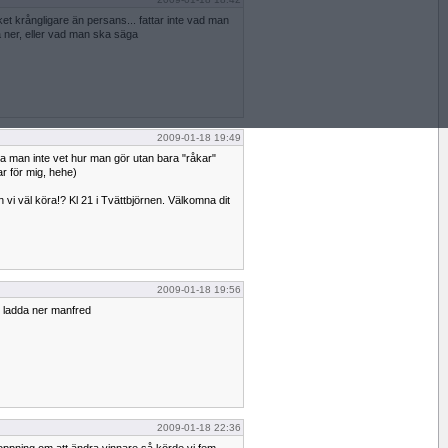
 krångligare än persans... fattar inte vad man
a ner, eller vad man ska säga
2009-01-18 19:49
bara man inte vet hur man gör utan bara "råkar"
ar för mig, hehe)
vi väl köra!? Kl 21 i Tvättbjörnen. Välkomna dit
2009-01-18 19:56
n ladda ner manfred
2009-01-18 22:36