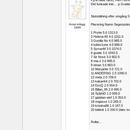
Fyra hade räckt, men i förh
Det funkade inte... :p Grattis
Slutställning efter omgång 5
Antal inlägg:
Placering Namn Segerpoän
1866
1 Prytte 5.0 1313.0
2 Helena-65 4.0 1151.0
3 Gunilla No 4.0 985.0
4 tubbs1one 4.0 899.0
5 SyrranM 3.0 1074.0
6 goatie 3.0 1043.0
7 Sir Nose 3.0 902.0
8 mia ö 3.0 895.0
9 etnan 3.0 863.0
10 Maryjette 3.0 721.0
11 ANDERStG 2.0 1090.0
12 meta 2.0 709.0
13 kakan64 2.0 702.0
14 EssQ 2.0 554.0
15 Billan_85 2.0 495.0
16 SylphiD 1.0 509.0
17 gäddan-elof 1.0 353.0
18 majasve 1.0 265.0
19 kristina88 1.0 187.0
20 lolidott 1.0 200.0 (blev t
Rullar...