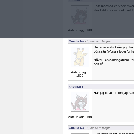
Fast manfred verkade mycket
ska ladda ner och inte ladd
Antal inlägg: 108
Gunilla No
- Ej medlem längre
Det är inte alls krångligt, 
göra rätt (oftast så det funk
Nåväl - en söndagsturre kan 
och då!!
Antal inlägg:
1866
kristina88
Har jag tid att se om jag ka
Antal inlägg: 108
Gunilla No
- Ej medlem längre