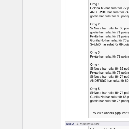
Omg 1
Helena-65 har rullat för 7
ANDERStG har rullat för 
goatie har rullat för 95 poä
Omg 2
SirNose har rullat för 66 p
goatie har rullat för 71 poä
Prytte har rullat för 71 po
Gunilla No har rullat för 7
SylphiD har rullat för 69 
Omg 3
Prytte har rullat för 79 po
Omg 4
SirNose har rullat för 62 
Prytte har rullat för 77 p
SirNose har rullat för 74 p
ANDERStG har rullat för 8
Omg 5
SirNose har rullat för 74 
Gunilla No har rullat för 6
goatie har rullat för 78 poä
...av vilka Anders pippi var fi
EssQ
- Ej medlem längre