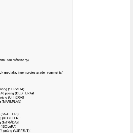
n utan tillåtelse :p)
ick med alla, ingen protesterade i rummet iaf)
 poäng (SERVErA)!
r 140 poäng (DEBiTERA)!
 poäng (UrInERA)!
äng (MARkPLAN)!
ng (SNATTERI)!
oäng (KLOTTER)!
äng (InTRÄDA)!
ng (ISOLeRA)!
r 74 poäng (VåRFEsT)!