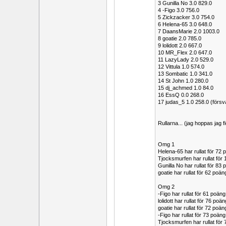
3 Gunilla No 3.0 829.0
4 -Figo 3.0 756.0
5 Zickzacker 3.0 754.0
6 Helena-65 3.0 648.0
7 DaansMarie 2.0 1003.0
8 goatie 2.0 785.0
9 lolidott 2.0 667.0
10 MR_Flex 2.0 647.0
11 LazyLady 2.0 529.0
12 Vittula 1.0 574.0
13 Sombatic 1.0 341.0
14 St John 1.0 280.0
15 dj_achmed 1.0 84.0
16 EssQ 0.0 268.0
17 judas_5 1.0 258.0 (försvan
Rullarna... (jag hoppas jag f
Omg 1
Helena-65 har rullat för 72
Tjocksmurfen har rullat fö
Gunilla No har rullat för 83
goatie har rullat för 62 po
Omg 2
-Figo har rullat för 61 poä
lolidott har rullat för 76 p
goatie har rullat för 72 po
-Figo har rullat för 73 poä
Tjocksmurfen har rullat fö