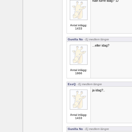
Nån turre idag? :D
Antal inlägg:
1433
Gunilla No
- Ej medlem längre
...eller idag?
Antal inlägg:
1866
EssQ
- Ej medlem längre
ja idag?..
Antal inlägg:
1433
Gunilla No
- Ej medlem längre