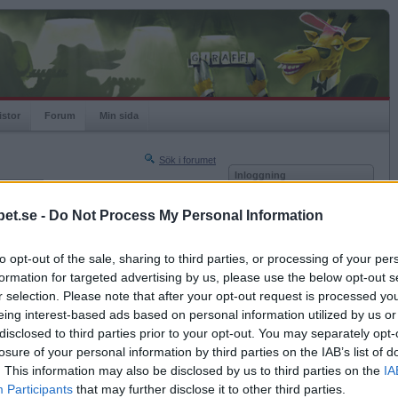
istor
Forum
Min sida
Sök i forumet
Inloggning
rneringar
Användare
et.se -
Do Not Process My Personal Information
Nästa sida »
Lösenord
Sista sidan »
to opt-out of the sale, sharing to third parties, or processing of your per
Kom ihåg mig
2009-01-18 16:22
formation for targeted advertising by us, please use the below opt-out s
Logga in
t det nuförtiden inte är så många som håller i. Å
r selection. Please note that after your opt-out request is processed y
 alla som vill, att göra det!
eing interest-based ads based on personal information utilized by us or
Glömt ditt lösenord?
ogammet) här
Få ny aktiveringslänk
disclosed to third parties prior to your opt-out. You may separately opt-
 p;id=410
losure of your personal information by third parties on the IAB’s list of
perpcs/
. This information may also be disclosed by us to third parties on the
IA
Betapet är gratis!
Participants
that may further disclose it to other third parties.