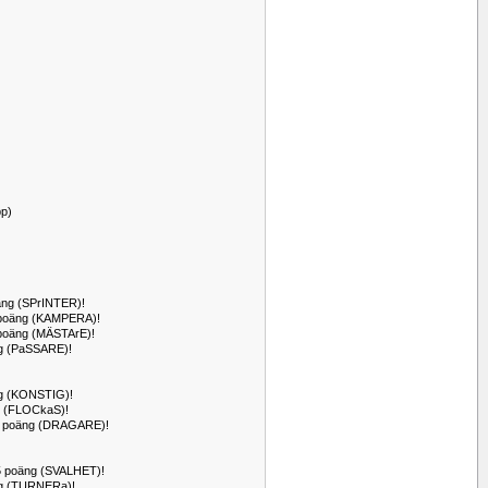
pp)
oäng (SPrINTER)!
80 poäng (KAMPERA)!
76 poäng (MÄSTArE)!
äng (PaSSARE)!
äng (KONSTIG)!
äng (FLOCkaS)!
 74 poäng (DRAGARE)!
 75 poäng (SVALHET)!
äng (TURNERa)!