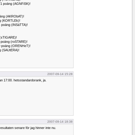
r 71 poäng (AGNFiSK)!
poäng (AKRObAT)!
äng (KORTLEk)!
64 poäng (INSäTTA)!
g (sTIGARE)!
63 poäng (roSTARE)!
 69 poäng (ORENHeT)!
äng (SAUtERA)!
2007-09-14 15:28
an 17:00. hetsstandardorank, ja.
2007-09-14 18:38
resultaten senare för jag hinner inte nu.