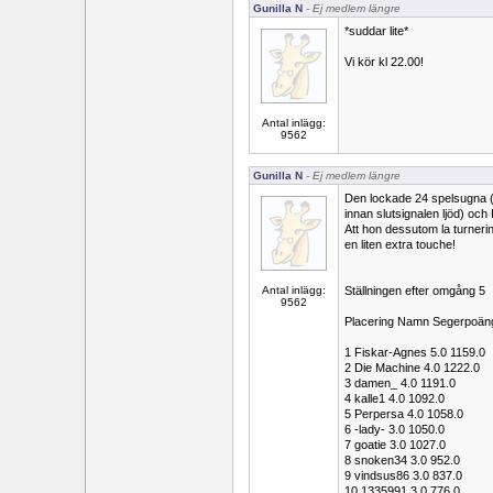
Gunilla N
- Ej medlem längre
*suddar lite*
Vi kör kl 22.00!
Antal inlägg:
9562
Gunilla N
- Ej medlem längre
Den lockade 24 spelsugna (
innan slutsignalen ljöd) och
Att hon dessutom la turneri
en liten extra touche!
Antal inlägg:
Ställningen efter omgång 5
9562
Placering Namn Segerpoän
1 Fiskar-Agnes 5.0 1159.0
2 Die Machine 4.0 1222.0
3 damen_ 4.0 1191.0
4 kalle1 4.0 1092.0
5 Perpersa 4.0 1058.0
6 -lady- 3.0 1050.0
7 goatie 3.0 1027.0
8 snoken34 3.0 952.0
9 vindsus86 3.0 837.0
10 1335991 3.0 776.0