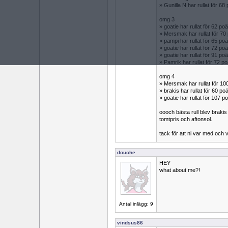
» Gunilla N har rullat för 
omg 3
» goatie har rullat för 62 
» Mersmak har rullat för 7
» pampi har rullat för 65 
» goatie har rullat för 72 
» goatie har rullat för 91 
» Pamrik har rullat för 72
omg 4
» Mersmak har rullat för 
» brakis har rullat för 60 
» goatie har rullat för 107
oooch bästa rull blev brak
tomtpris och aftonsol.
tack för att ni var med och 
douche
HEY
what about me?!
Antal inlägg: 9
vindsus86