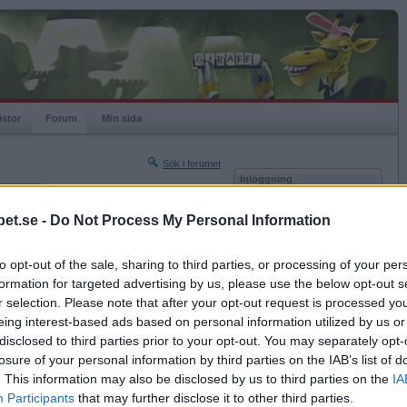
istor
Forum
Min sida
Sök i forumet
Inloggning
rneringar
Användare
et.se -
Do Not Process My Personal Information
Nästa sida »
Lösenord
Sista sidan »
to opt-out of the sale, sharing to third parties, or processing of your per
Kom ihåg mig
2007-09-13 15:27
formation for targeted advertising by us, please use the below opt-out s
Logga in
 jag en turnering klockan 16:30, preliminärt i
r selection. Please note that after your opt-out request is processed y
ank. Som tråden heter, alltså.
eing interest-based ads based on personal information utilized by us or
Glömt ditt lösenord?
Få ny aktiveringslänk
disclosed to third parties prior to your opt-out. You may separately opt-
losure of your personal information by third parties on the IAB’s list of
. This information may also be disclosed by us to third parties on the
IA
Betapet är gratis!
Participants
that may further disclose it to other third parties.