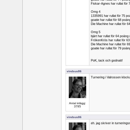
Fiskar-Agnes har rullat fö
Omg 4
1335991 har rullat för 75 
goatie har rullat för 68 po
Die Machine har rullat för 
Omg 5
bjärt har rullat för 64 poän
FrökenKrös har rullat för 
Die Machine har rullat för
goatie har rullat för 79 po
PoK, tack och godnatt!
vindsus86
Turnering i Valrossen klock
Antal inlägg:
3785
vindsus86
eh. jag skriver in turnerings