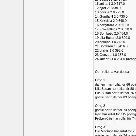
11 anirac1 3.0 717.0
12 bjärt 2.0 838.0
13 norlius 2.0 775.0
14 Gunilla N 2.0 730.0
15 Kirkelina 2.0 648.0
16 partyfralla 2.0 551.0
17 FrökenKrös 2.0 530.0
18 Sombatic 2.0 484.0
19 Lilla Busan 2.0 399.0
20 douche 1.0 718.0
21 Bombarn 1.0 416.0
22 brakis 1.0 392.0
23 Gonzzo 1.0 187.0
24 lancer6 1.0 251.0 (avho
Och rullarna var dessa
Omg 1
damen_ har rullat för 66 p
Lilla Busan har rullat för 
Lilla Busan har rullat för 
goatie har rullat för 83 po
Omg 2
goatie har rullat för 74 po
bjärt har rullat för 115 po
FrökenKrös har rullat för
Omg 3
Die Machine har rullat för
goatie har rullat för 74 po