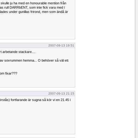
jag skulle ju ha med en honourable mention från
as rull DARRbENT, som inte fick vara med i
 lades under gunillas frirond, men som ändå är
2007-09-13 19:51
 arbetande stackare....
ett av sovrummen hemma... O behöver så väl ett
om fixar???
2007-09-13 21:15
örstås) fortfarande är sugna så kör vi en 21.45 i