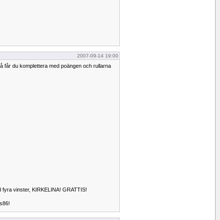
2007-09-14 19:00
 så får du komplettera med poängen och rullarna
d fyra vinster, KIRKELINA! GRATTIS!
s86!