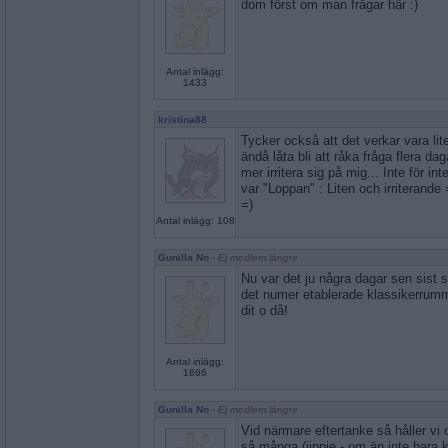
dom först om man frågar här :)
Antal inlägg:
1433
kristina88
Tycker också att det verkar vara lit
ändå låta bli att råka fråga flera da
mer irritera sig på mig... Inte för i
var "Loppan" : Liten och irriterande
=)
Antal inlägg: 108
Gunilla No
- Ej medlem längre
Nu var det ju några dagar sen sist 
det numer etablerade klassikerrum
dit o då!
Antal inlägg:
1866
Gunilla No
- Ej medlem längre
Vid närmare eftertanke så håller vi 
så många (jippie - om än inte bara kl