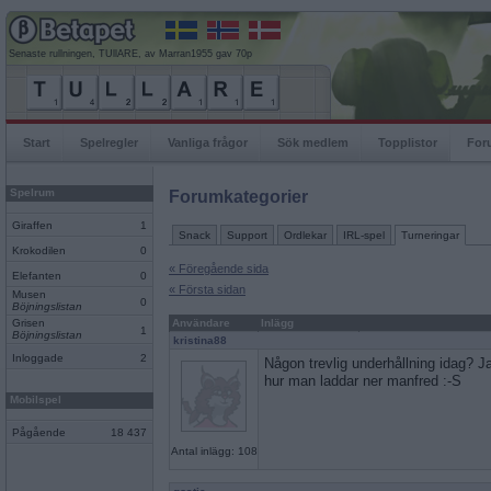
Senaste rullningen, TUllARE, av Marran1955 gav 70p
Start
Spelregler
Vanliga frågor
Sök medlem
Topplistor
For
Spelrum
Forumkategorier
Giraffen
1
Snack
Support
Ordlekar
IRL-spel
Turneringar
Krokodilen
0
« Föregående sida
Elefanten
0
« Första sidan
Musen
0
Böjningslistan
Grisen
Användare
Inlägg
1
Böjningslistan
kristina88
Inloggade
2
Någon trevlig underhållning idag? Jag
hur man laddar ner manfred :-S
Mobilspel
Pågående
18 437
Antal inlägg: 108