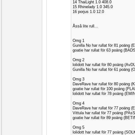
14 ThaiLight 1.0 408.0
15 Rhinelady 1.0 345.0
16 porjus 1.0 12.0
Åsså lite rull...
Omg 1
Gunilla No har rullat för 81 poäng 
goatie har rullat för 63 poäng (BADS
Omg 2
lolidott har rullat för 80 poäng (Av
Gunilla No har rullat för 61 poäng
Omg 3
DaveRave har rullat för 80 poäng 
goatie har rullat för 100 poäng (P
lolidott har rullat för 78 poäng (EM
Omg 4
DaveRave har rullat för 77 poäng 
Vittula har rullat för 77 poäng (PAs
goatie har rullat för 89 poäng (BET
Omg 5
lolidott har rullat för 77 poäng (SO