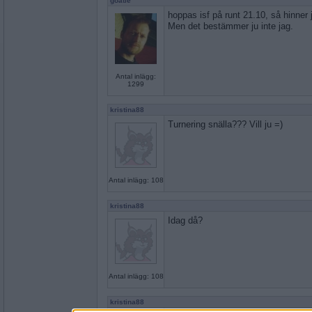
goatie
hoppas isf på runt 21.10, så hinner
Men det bestämmer ju inte jag.
Antal inlägg:
1299
kristina88
Turnering snälla??? Vill ju =)
Antal inlägg: 108
kristina88
Idag då?
Antal inlägg: 108
kristina88