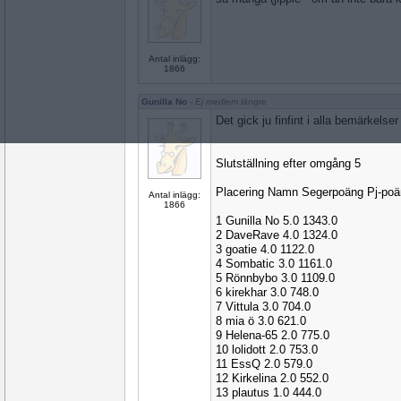
Antal inlägg:
1866
Gunilla No
- Ej medlem längre
Det gick ju finfint i alla bemärkelser
Slutställning efter omgång 5
Placering Namn Segerpoäng Pj-po
Antal inlägg:
1866
1 Gunilla No 5.0 1343.0
2 DaveRave 4.0 1324.0
3 goatie 4.0 1122.0
4 Sombatic 3.0 1161.0
5 Rönnbybo 3.0 1109.0
6 kirekhar 3.0 748.0
7 Vittula 3.0 704.0
8 mia ö 3.0 621.0
9 Helena-65 2.0 775.0
10 lolidott 2.0 753.0
11 EssQ 2.0 579.0
12 Kirkelina 2.0 552.0
13 plautus 1.0 444.0