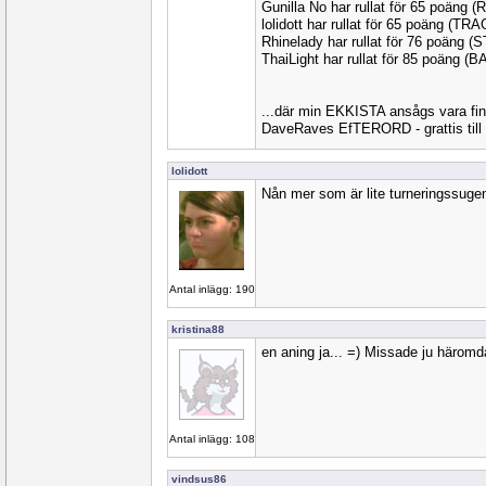
Gunilla No har rullat för 65 poäng 
lolidott har rullat för 65 poäng (TRA
Rhinelady har rullat för 76 poäng 
ThaiLight har rullat för 85 poäng (
...där min EKKISTA ansågs vara fi
DaveRaves EfTERORD - grattis till
lolidott
Nån mer som är lite turneringssugen
Antal inlägg: 190
kristina88
en aning ja... =) Missade ju härom
Antal inlägg: 108
vindsus86