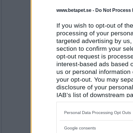
Då frågar jag väl idag med :-) Idag 
www.betapet.se -
Do Not Process 
If you wish to opt-out of the
Antal inlägg: 108
processing of your personal
Nemesis_87
targeted advertising by us
jag är säker på att de som ordnar sk
section to confirm your sel
turnering, även om du inte frågar.
opt-out request is proces
interest-based ads based o
Antal inlägg: 345
us or personal information d
your opt-out. You may separ
kristina88
disclosure of your personal
Kanske det min lilla vän =) Men jag 
brukar göra det, nu råkade det bara 
IAB’s list of downstream pa
som frågade några dagar i rad =).
Men om det irriterar dig så ska jag 
also be disclosed by us to 
ursäkta, ursäkta.
Downstream Participants
th
Antal inlägg: 108
Personal Data Processing Opt Outs
Ha en bra kväll!
third parties.
Nemesis_87
Google consents
Please note that this web
Jag menar inget illa mot dig, men 