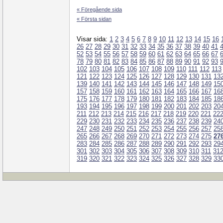
« Föregående sida
« Första sidan
Visar sida:
1
2
3
4
5
6
7
8
9
10
11
12
13
14
15
16
26
27
28
29
30
31
32
33
34
35
36
37
38
39
40
41
52
53
54
55
56
57
58
59
60
61
62
63
64
65
66
67
78
79
80
81
82
83
84
85
86
87
88
89
90
91
92
93
102
103
104
105
106
107
108
109
110
111
112
113
121
122
123
124
125
126
127
128
129
130
131
13
139
140
141
142
143
144
145
146
147
148
149
15
157
158
159
160
161
162
163
164
165
166
167
16
175
176
177
178
179
180
181
182
183
184
185
18
193
194
195
196
197
198
199
200
201
202
203
20
211
212
213
214
215
216
217
218
219
220
221
22
229
230
231
232
233
234
235
236
237
238
239
24
247
248
249
250
251
252
253
254
255
256
257
25
265
266
267
268
269
270
271
272
273
274
275
27
283
284
285
286
287
288
289
290
291
292
293
29
301
302
303
304
305
306
307
308
309
310
311
31
319
320
321
322
323
324
325
326
327
328
329
33