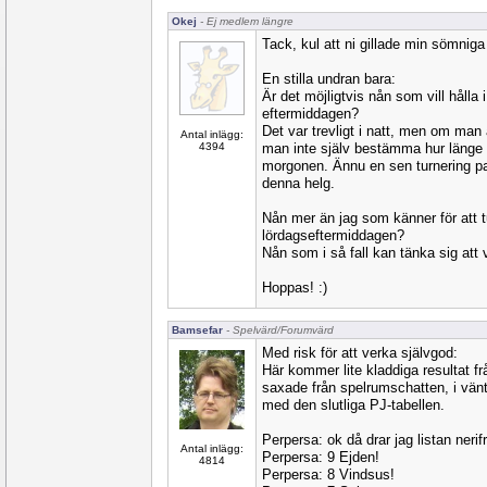
Okej
- Ej medlem längre
Tack, kul att ni gillade min sömniga
En stilla undran bara:
Är det möjligtvis nån som vill hålla 
eftermiddagen?
Det var trevligt i natt, men om man
Antal inlägg:
4394
man inte själv bestämma hur länge
morgonen. Ännu en sen turnering pal
denna helg.
Nån mer än jag som känner för att 
lördagseftermiddagen?
Nån som i så fall kan tänka sig att 
Hoppas! :)
Bamsefar
- Spelvärd/Forumvärd
Med risk för att verka självgod:
Här kommer lite kladdiga resultat fr
saxade från spelrumschatten, i vä
med den slutliga PJ-tabellen.
Perpersa: ok då drar jag listan neri
Antal inlägg:
Perpersa: 9 Ejden!
4814
Perpersa: 8 Vindsus!