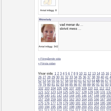
Antal inlägg: 8
Rhinelady
vad menar du ...
skrivit mess ...
Antal inlägg: 342
« Föregående sida
« Första sidan
Visar sida:
1
2
3
4
5
6
7
8
9
10
11
12
13
14
15
16
26
27
28
29
30
31
32
33
34
35
36
37
38
39
40
41
52
53
54
55
56
57
58
59
60
61
62
63
64
65
66
67
78
79
80
81
82
83
84
85
86
87
88
89
90
91
92
93
102
103
104
105
106
107
108
109
110
111
112
113
121
122
123
124
125
126
127
128
129
130
131
13
139
140
141
142
143
144
145
146
147
148
149
15
157
158
159
160
161
162
163
164
165
166
167
16
175
176
177
178
179
180
181
182
183
184
185
18
193
194
195
196
197
198
199
200
201
202
203
20
211
212
213
214
215
216
217
218
219
220
221
22