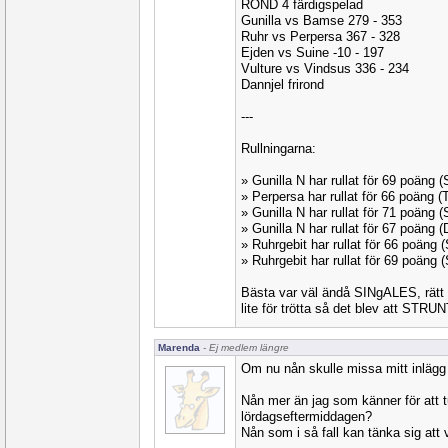
ROND 4 färdigspelad
Gunilla vs Bamse 279 - 353
Ruhr vs Perpersa 367 - 328
Ejden vs Suine -10 - 197
Vulture vs Vindsus 336 - 234
Dannjel frirond
---
Rullningarna:
» Gunilla N har rullat för 69 poäng
» Perpersa har rullat för 66 poäng
» Gunilla N har rullat för 71 poäng
» Gunilla N har rullat för 67 poäng
» Ruhrgebit har rullat för 66 poäng
» Ruhrgebit har rullat för 69 poäng 
Bästa var väl ändå SINgALES, rätt
lite för trötta så det blev att STRUNT
Marenda
- Ej medlem längre
Om nu nån skulle missa mitt inlägg
Nån mer än jag som känner för att 
lördagseftermiddagen?
Nån som i så fall kan tänka sig att 