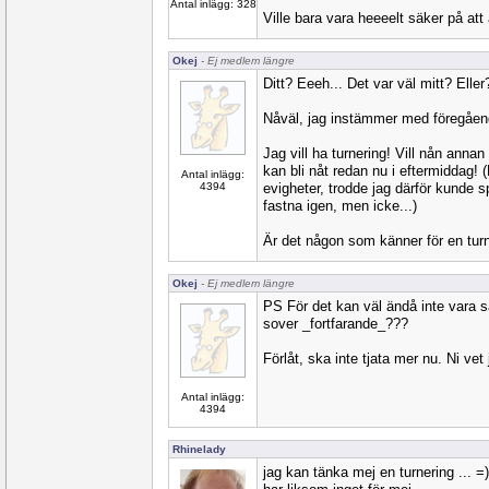
Antal inlägg: 328
Ville bara vara heeeelt säker på att a
Okej
- Ej medlem längre
Ditt? Eeeh... Det var väl mitt? Eller
Nåväl, jag instämmer med föregåend
Jag vill ha turnering! Vill nån an
kan bli nåt redan nu i eftermiddag! 
Antal inlägg:
4394
evigheter, trodde jag därför kunde s
fastna igen, men icke...)
Är det någon som känner för en turne
Okej
- Ej medlem längre
PS För det kan väl ändå inte vara s
sover _fortfarande_???
Förlåt, ska inte tjata mer nu. Ni vet j
Antal inlägg:
4394
Rhinelady
jag kan tänka mej en turnering ... =)