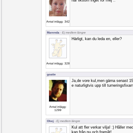
har liksom inget för mej ..
Antal inlägg: 342
Marenda
- Ej medlem längre
Härligt, kan du leda en, eller?
Antal inlägg: 328
goatie
Ja,de vore kul,men gärna senast 1
e naturligtvis upp till turneringsfixar
Antal inlägg:
1299
Okej
- Ej medlem längre
Kul att fler verkar vilja! :) Håller m
kan från nu och framåt!