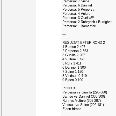
Perpersa: 7 Suine
Perpersa: 6 Danniel
Perpersa: 5 Perpersa
Perpersa: 4 Vulure
Perpersa: 3 Gunilla!!!
Perpersa: 2 Ruhrgebit / Burrighet
Perpersa: 1 Bamsefar!
---
RESULTAT EFTER ROND 2
1 Bamse 2 407
2 Perpersa 2 363
3 Gunilla 2 207
4 Vulture 1 493
5 Ruhr 1 411
6 Dannjel 1 300
7 Suine 1 150
8 Vindsus 0 419
9 Ejden 0 100
ROND 3
Perpersa vs Gunilla (295-360)
Bamse vs Dannjel (336-300)
Ruhr vs Vulture (395-287)
Vindsus vs Suine (292-181)
Ejden frirond