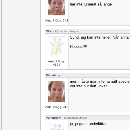
har inte turnerat så länge
Antal inlägg: 342
Okej
- Ej medlem längre
Synd, jag kan inte heller. Nån anna
Hoppas!!!!
Antal inlägg:
4394
Rhinelady
men måste man inte ha nått speciell
vet inte hur detf unkar
Antal inlägg: 342
PangBoom
- Ej medlem längre
jo, pogram underlättar