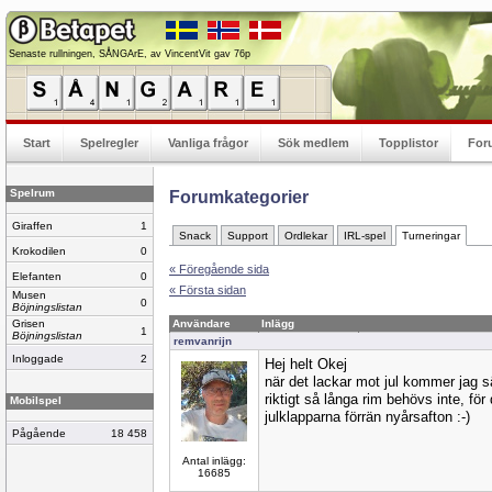
Senaste rullningen, SÅNGArE, av VincentVit gav 76p
Start
Spelregler
Vanliga frågor
Sök medlem
Topplistor
For
Spelrum
Forumkategorier
Giraffen
1
Snack
Support
Ordlekar
IRL-spel
Turneringar
Krokodilen
0
« Föregående sida
Elefanten
0
« Första sidan
Musen
0
Böjningslistan
Grisen
Användare
Inlägg
1
Böjningslistan
remvanrijn
Inloggade
2
Hej helt Okej
när det lackar mot jul kommer jag sä
riktigt så långa rim behövs inte, för 
Mobilspel
julklapparna förrän nyårsafton :-)
Pågående
18 458
Antal inlägg:
16685