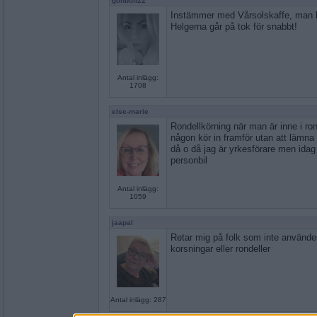
golfboll22
Instämmer med Vårsolskaffe, man b
Helgerna går på tok för snabbt!
Antal inlägg:
1708
else-marie
Rondellkörning när man är inne i ro
någon kör in framför utan att lämna 
då o då jag är yrkesförare men ida
personbil
Antal inlägg:
1059
jaapal
Retar mig på folk som inte använder 
korsningar eller rondeller
Antal inlägg: 287