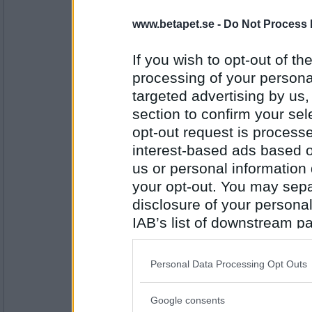
icy
www.betapet.se -
Do Not Process 
Nu när jag tar mig tiden att sitta här
mobilanvändande. Hur det tar bort mi
jag saknat att sätta på musik i bak
If you wish to opt-out of the
än att skrolla på mobilen...
processing of your personal
Antal inlägg: 868
targeted advertising by us
section to confirm your sel
Lill-IT
Mobilskrollande är retligt ja, men kul
opt-out request is proces
interest-based ads based o
us or personal information d
your opt-out. You may separ
Antal inlägg:
31618
disclosure of your personal
IAB’s list of downstream pa
mistmaster
är förkyld på min lediga vecka...avg
also be disclosed by us to 
Downstream Participants
th
Personal Data Processing Opt Outs
third parties.
Antal inlägg:
Google consents
4652
Please note that this web