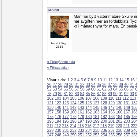
Minibitt
Man har bytt vattenmätare Skulle in
har avgiften mer än fördubblats Tyc
kr i månadshyra för mars. En pensio
Antal inlägg:
2515
« Föregående sida
« Första sidan
Visar sida:
1
2
3
4
5
6
7
8
9
10
11
12
13
14
15
16
26
27
28
29
30
31
32
33
34
35
36
37
38
39
40
41
52
53
54
55
56
57
58
59
60
61
62
63
64
65
66
67
78
79
80
81
82
83
84
85
86
87
88
89
90
91
92
93
102
103
104
105
106
107
108
109
110
111
112
113
121
122
123
124
125
126
127
128
129
130
131
13
139
140
141
142
143
144
145
146
147
148
149
15
157
158
159
160
161
162
163
164
165
166
167
16
175
176
177
178
179
180
181
182
183
184
185
18
193
194
195
196
197
198
199
200
201
202
203
20
211
212
213
214
215
216
217
218
219
220
221
22
229
230
231
232
233
234
235
236
237
238
239
24
247
248
249
250
251
252
253
254
255
256
257
25