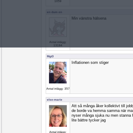
1059
en dum en
Min vänstra hälsena
Antal inlägg:
13194
Mgt3
Inflationen som stiger
Antal inlägg: 357
else-marie
Att så många åker kollektivt till job
de borde va hemma samma när man g
nyser många sjuka nu men stanna 
lite bättre tycker jag
Antal inlägg: