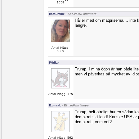
1059
kafountine
- Spelvärd/Forumvärd
Håller med om matpriserna.... inte 
längre.
Antal inlägg:
5809
Pötifar
Trump. I mina ögon är han både liten
men vi påverkas så mycket av idiot
Antal inlägg: 175
EzmaaL
- Ej medlem längre
Trump, helt otroligt hur en sådan kan f
demokratiskt land! Kanske USA är p
demokrati, vem vet?
Antal inlägg: 562