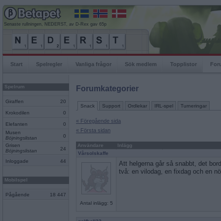
Senaste rullningen, NEDERST, av D-Rex gav 65p
Start
Spelregler
Vanliga frågor
Sök medlem
Topplistor
For
Spelrum
Forumkategorier
Giraffen
20
Snack
Support
Ordlekar
IRL-spel
Turneringar
Krokodilen
0
« Föregående sida
Elefanten
0
« Första sidan
Musen
0
Böjningslistan
Grisen
Användare
Inlägg
24
Böjningslistan
Vårsolskaffe
Inloggade
44
Att helgerna går så snabbt, det borde
två: en vilodag, en fixdag och en n
Mobilspel
Pågående
18 447
Antal inlägg: 5