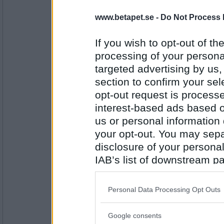
sasibi2
www.betapet.se -
Do Not Process 
Ingen aning. Nyfångad regnbåge k
If you wish to opt-out of the
processing of your personal
Antal inlägg:
targeted advertising by us
1719
section to confirm your sel
diffdiff
opt-out request is proces
Ytterfile med potatisgratäng och sal
interest-based ads based o
us or personal information d
your opt-out. You may separ
Antal inlägg:
disclosure of your personal
3887
IAB’s list of downstream pa
HeavyLight
also be disclosed by us to 
Köper en matlåda och tar med till jo
Downstream Participants
th
Personal Data Processing Opt Outs
third parties.
Antal inlägg: 519
Google consents
Please note that this web