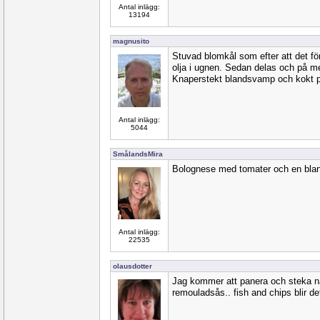
Antal inlägg:
13194
magnusito
Stuvad blomkål som efter att det fö
olja i ugnen. Sedan delas och på m
Knaperstekt blandsvamp och kokt pot
Antal inlägg:
5044
SmålandsMira
Bolognese med tomater och en blanda
Antal inlägg:
22535
olausdotter
Jag kommer att panera och steka nå
remouladsås.. fish and chips blir de