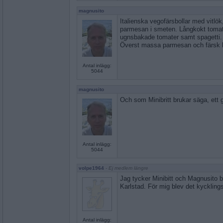
magnusito
Italienska vegofärsbollar med vitlök
parmesan i smeten. Långkokt tom
ugnsbakade tomater samt spagetti.
Överst massa parmesan och färsk b
Antal inlägg:
5044
magnusito
Och som Minibritt brukar säga, ett gla
Antal inlägg:
5044
volpe1964
- Ej medlem längre
Jag tycker Minibitt och Magnusito 
Karlstad. För mig blev det kycklings
Antal inlägg: