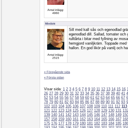
Antal inlägg:
4960
Minibitt
Sill med kall sås och egenodlad gr
egenodlad dill. Sallad, tomater och
rulltårta i bitar med fyllning av mo
hemgjord vaniljkräm. Toppade med 
hallon. En god likör på vanilj och h
Antal inlägg:
2515
« Föregående sida
« Första sidan
Visar sida:
1
2
3
4
5
6
7
8
9
10
11
12
13
14
15
16
26
27
28
29
30
31
32
33
34
35
36
37
38
39
40
41
52
53
54
55
56
57
58
59
60
61
62
63
64
65
66
67
78
79
80
81
82
83
84
85
86
87
88
89
90
91
92
93
102
103
104
105
106
107
108
109
110
111
112
113
121
122
123
124
125
126
127
128
129
130
131
13
139
140
141
142
143
144
145
146
147
148
149
15
157
158
159
160
161
162
163
164
165
166
167
16
175
176
177
178
179
180
181
182
183
184
185
18
193
194
195
196
197
198
199
200
201
202
203
20