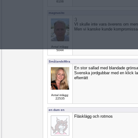
6106
magnusito
:)
VI skulle inte vara överens om men
Men vi kanske kunde kompromissa.
Antal inlägg:
5044
SmålandsMira
En stor sallad med blandade grönsa
Svenska jordgubbar med en klick lakt
efterrätt
Antal inlägg:
22535
en dum en
Fläsklägg och rotmos