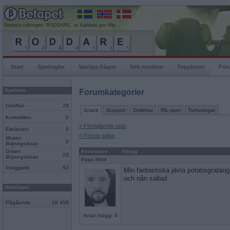
Senaste rullningen, RODDARE, av Kaddala gav 66p
Start
Spelregler
Vanliga frågor
Sök medlem
Topplistor
For
Spelrum
Forumkategorier
Giraffen
29
Snack
Support
Ordlekar
IRL-spel
Turneringar
Krokodilen
0
« Föregående sida
Elefanten
0
« Första sidan
Musen
0
Böjningslistan
Grisen
Användare
Inlägg
23
Böjningslistan
Papa Nihil
Inloggade
52
Min fantastiska jävla potatisgratän
och nån sallad
Mobilspel
Pågående
18 458
Antal inlägg: 6