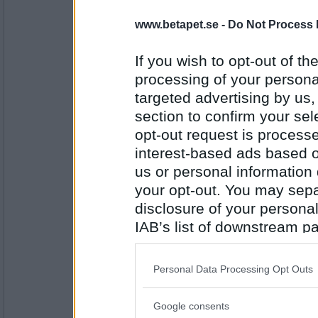
else-marie
www.betapet.se -
Do Not Process 
Fläskfilé med pepparsås o potatisg
If you wish to opt-out of the
processing of your personal
targeted advertising by us
Antal inlägg:
1059
section to confirm your sel
opt-out request is proces
en dum en
Lutfisk, potatis, skirat smör med grö
interest-based ads based o
Eventuellt en vitsås till med. Vitt v
us or personal information d
your opt-out. You may separ
Antal inlägg:
disclosure of your personal
13194
IAB’s list of downstream pa
Ak Sundström
- Ej medlem längre
also be disclosed by us to 
Hasselbackspotatis, renfile' och röd
Downstream Participants
th
nyårsafton.
Personal Data Processing Opt Outs
third parties.
Google consents
Please note that this web
Antal inlägg: 46