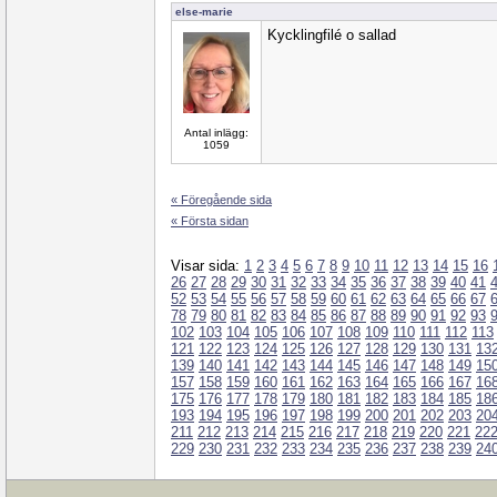
else-marie
Kycklingfilé o sallad
Antal inlägg:
1059
« Föregående sida
« Första sidan
Visar sida:
1
2
3
4
5
6
7
8
9
10
11
12
13
14
15
16
26
27
28
29
30
31
32
33
34
35
36
37
38
39
40
41
52
53
54
55
56
57
58
59
60
61
62
63
64
65
66
67
78
79
80
81
82
83
84
85
86
87
88
89
90
91
92
93
102
103
104
105
106
107
108
109
110
111
112
113
121
122
123
124
125
126
127
128
129
130
131
13
139
140
141
142
143
144
145
146
147
148
149
15
157
158
159
160
161
162
163
164
165
166
167
16
175
176
177
178
179
180
181
182
183
184
185
18
193
194
195
196
197
198
199
200
201
202
203
20
211
212
213
214
215
216
217
218
219
220
221
22
229
230
231
232
233
234
235
236
237
238
239
24