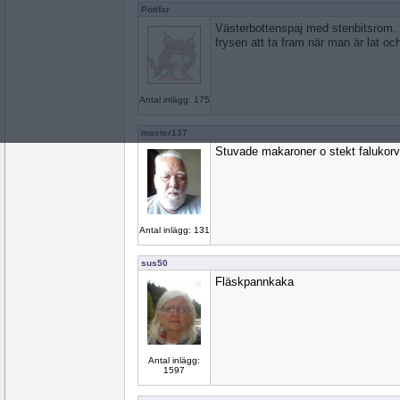
Pötifar
Västerbottenspaj med stenbitsrom. Ut
frysen att ta fram när man är lat och 
Antal inlägg: 175
master137
Stuvade makaroner o stekt falukorv
Antal inlägg: 131
sus50
Fläskpannkaka
Antal inlägg:
1597