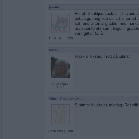
j2w4l4
Förrätt Skaldjurscocktail , huvudrät
potatisgratäng och sallad, efterrätt
saffransrulltårta, grädde med man
marsipantomte samt lingon i grädden
varit gifta i 53 år.
Antal inlägg: 533
sus50
Fläsk o löksås. Trött på julmat
Antal inlägg:
1597
Clips
- Ej medlem längre
Svärmor bjuder på middag ;Rostbif
Antal inlägg: 250