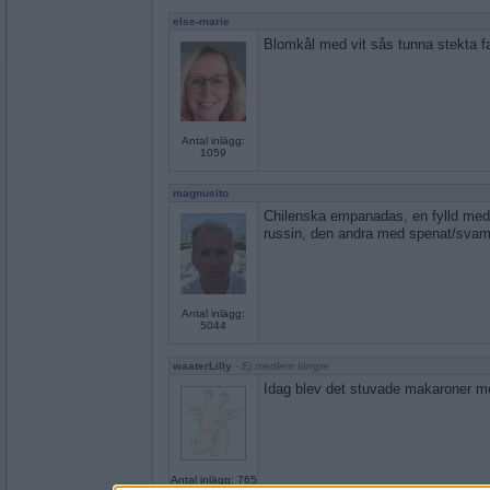
else-marie
Blomkål med vit sås tunna stekta f
Antal inlägg:
1059
magnusito
Chilenska empanadas, en fylld med 
russin, den andra med spenat/sva
Antal inlägg:
5044
waaterLilly
- Ej medlem längre
Idag blev det stuvade makaroner me
Antal inlägg: 765