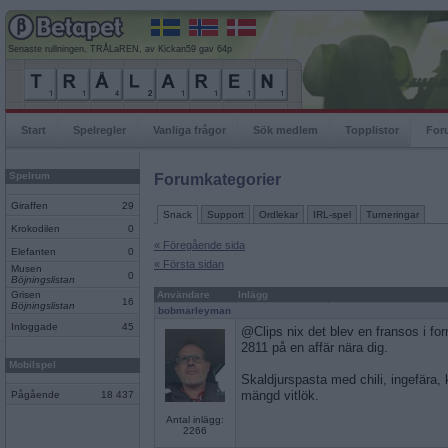
Senaste rullningen, TRÅLaREN, av Kickan59 gav 64p
Start
Spelregler
Vanliga frågor
Sök medlem
Topplistor
For
Spelrum
Forumkategorier
Giraffen
29
Snack
Support
Ordlekar
IRL-spel
Turneringar
Krokodilen
0
« Föregående sida
Elefanten
0
« Första sidan
Musen
0
Böjningslistan
Grisen
Användare
Inlägg
16
Böjningslistan
bobmarleyman
Inloggade
45
@Clips nix det blev en fransos i f
2811 på en affär nära dig.
Mobilspel
Skaldjurspasta med chili, ingefära,
mängd vitlök.
Pågående
18 437
Antal inlägg:
2266