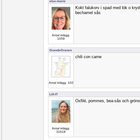
else-marie
Kokt falukorv i spad med lök o kry
bechamel sås
Antal inlägg:
1059
GrandeGranen
chili con carne
Antal inlägg: 102
Lill-IT
Oxfilé, pommes, bea-sås och gröns
Antal inlägg:
31618