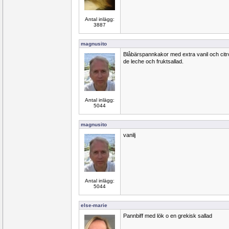
Antal inlägg:
3887
magnusito
Blåbärspannkakor med extra vanil och citron
de leche och fruktsallad.
Antal inlägg:
5044
magnusito
vanilj
Antal inlägg:
5044
else-marie
Pannbiff med lök o en grekisk sallad