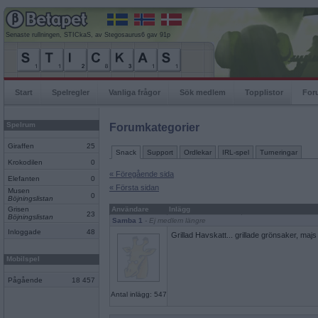
Senaste rullningen, STICkaS, av Stegosaurus6 gav 91p
Start
Spelregler
Vanliga frågor
Sök medlem
Topplistor
For
Spelrum
Forumkategorier
Giraffen
25
Snack
Support
Ordlekar
IRL-spel
Turneringar
Krokodilen
0
« Föregående sida
Elefanten
0
« Första sidan
Musen
0
Böjningslistan
Grisen
Användare
Inlägg
23
Böjningslistan
Samba 1
- Ej medlem längre
Inloggade
48
Grillad Havskatt... grillade grönsaker, majs 
Mobilspel
Pågående
18 457
Antal inlägg: 547