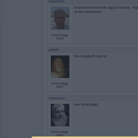
magnusito
knäckebröd med kokt ägg och kaviar. Yogh
en bit vattenmelon.
Antal inlägg:
5044
diffdiff
Korvstrganoff med ris.
Antal inlägg:
3887
mistmaster
vart skinksallad.
Antal inlägg:
4652