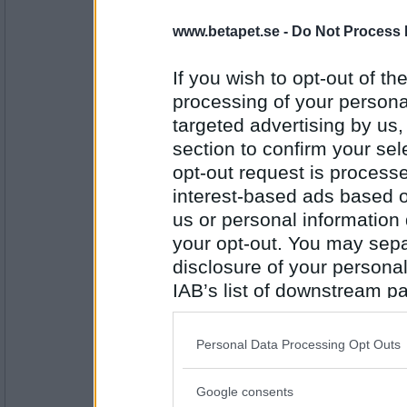
sus50
www.betapet.se -
Do Not Process 
tjockpannkaka tror jag
If you wish to opt-out of the
processing of your personal
targeted advertising by us
Antal inlägg:
1597
section to confirm your sel
opt-out request is proces
j2w4l4
Jag åt matjessill, nypotatis, gräddfil, gräs
interest-based ads based o
och gurka. Till det drack jag Da Vinci bo
us or personal information d
your opt-out. You may separ
Antal inlägg: 533
disclosure of your personal
IAB’s list of downstream pa
en dum en
also be disclosed by us to 
Blev ingen middag idag
Downstream Participants
th
Personal Data Processing Opt Outs
third parties.
Antal inlägg:
Google consents
13194
Please note that this web