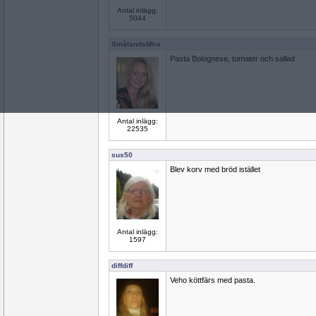
Antal inlägg:
5044
SmålandsMira
Pasta Bolognese, tomater och sallad
Antal inlägg:
22535
sus50
Blev korv med bröd istället
Antal inlägg:
1597
diffdiff
Veho köttfärs med pasta.