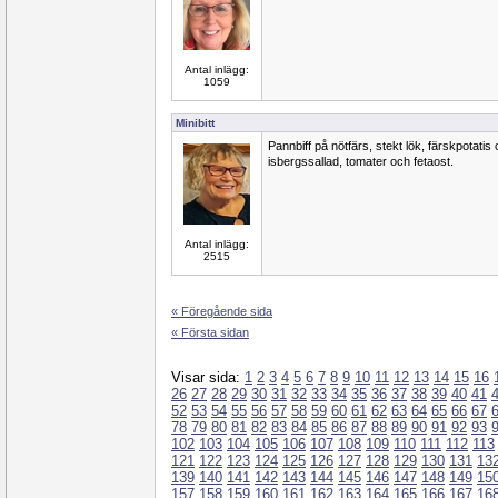
Antal inlägg:
1059
Minibitt
Pannbiff på nötfärs, stekt lök, färskpotatis
isbergssallad, tomater och fetaost.
Antal inlägg:
2515
« Föregående sida
« Första sidan
Visar sida:
1
2
3
4
5
6
7
8
9
10
11
12
13
14
15
16
26
27
28
29
30
31
32
33
34
35
36
37
38
39
40
41
52
53
54
55
56
57
58
59
60
61
62
63
64
65
66
67
78
79
80
81
82
83
84
85
86
87
88
89
90
91
92
93
102
103
104
105
106
107
108
109
110
111
112
113
121
122
123
124
125
126
127
128
129
130
131
13
139
140
141
142
143
144
145
146
147
148
149
15
157
158
159
160
161
162
163
164
165
166
167
16