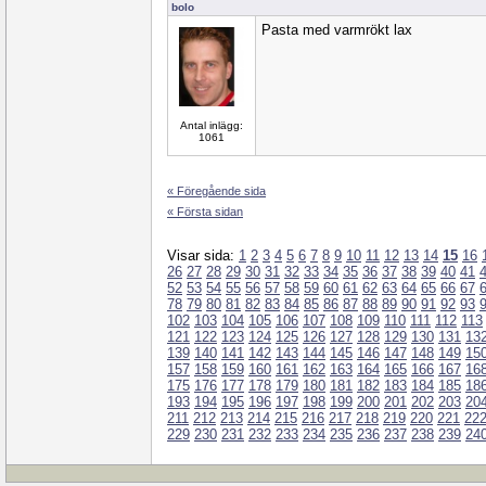
bolo
Pasta med varmrökt lax
Antal inlägg:
1061
« Föregående sida
« Första sidan
Visar sida:
1
2
3
4
5
6
7
8
9
10
11
12
13
14
15
16
26
27
28
29
30
31
32
33
34
35
36
37
38
39
40
41
52
53
54
55
56
57
58
59
60
61
62
63
64
65
66
67
78
79
80
81
82
83
84
85
86
87
88
89
90
91
92
93
102
103
104
105
106
107
108
109
110
111
112
113
121
122
123
124
125
126
127
128
129
130
131
13
139
140
141
142
143
144
145
146
147
148
149
15
157
158
159
160
161
162
163
164
165
166
167
16
175
176
177
178
179
180
181
182
183
184
185
18
193
194
195
196
197
198
199
200
201
202
203
20
211
212
213
214
215
216
217
218
219
220
221
22
229
230
231
232
233
234
235
236
237
238
239
24