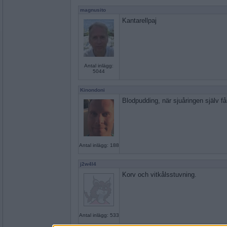
magnusito
Kantarellpaj
Antal inlägg:
5044
Kinondoni
Blodpudding, när sjuåringen själv får
Antal inlägg: 188
j2w4l4
Korv och vitkålsstuvning.
Antal inlägg: 533