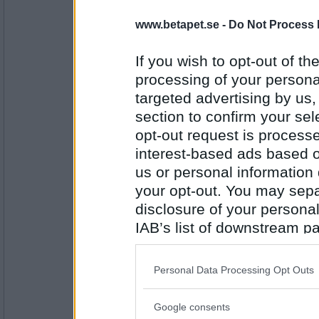
Minibitt
www.betapet.se -
Do Not Process 
Fiskgratäng!!! Till kvällen havskräfto
tomatpaj!!!!
If you wish to opt-out of the
processing of your personal
Antal inlägg:
targeted advertising by us
2515
section to confirm your sel
Kim-81
- Ej medlem längre
opt-out request is proces
Grillat med hemgjord fräsch potatis
interest-based ads based o
us or personal information d
your opt-out. You may separ
Antal inlägg: 915
disclosure of your personal
Bitte
- Administratör
IAB’s list of downstream pa
Kokat potatispalt och till det stekt 
also be disclosed by us to 
Downstream Participants
th
Personal Data Processing Opt Outs
third parties.
Bitte
Antal inlägg:
Google consents
24324
Please note that this web