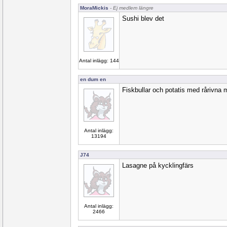
MoraMickis
- Ej medlem längre
Sushi blev det
Antal inlägg: 144
en dum en
Fiskbullar och potatis med rårivna 
Antal inlägg:
13194
J74
Lasagne på kycklingfärs
Antal inlägg:
2466