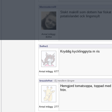
Mormodern49
Stekt makrill som dottern har fiskat
potatislandet ock lingonsylt
Antal inlägg:
8354
Salka1
Kryddig kycklinggryta m ris
Antal inlägg: 677
brazzlefrat
- Ej medlem längre
Hemgjord tomatsoppa, toppad med 
frön.
Antal inlägg: 277