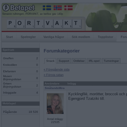
Senaste rullningen, PORtVAKT, av berlioz gav 140p
Start
Spelregler
Vanliga frågor
Sök medlem
Topplistor
For
Spelrum
Forumkategorier
Giraffen
2
Snack
Support
Ordlekar
IRL-spel
Turneringar
Krokodilen
0
« Föregående sida
Elefanten
0
« Första sidan
Musen
0
Böjningslistan
Grisen
Användare
Inlägg
2
Böjningslistan
SmålandsMira
Inloggade
4
Kycklingfilé, morötter, broccoli och 
Egengjord Tzatziki till.
Mobilspel
Pågående
18 526
Antal inlägg:
22535