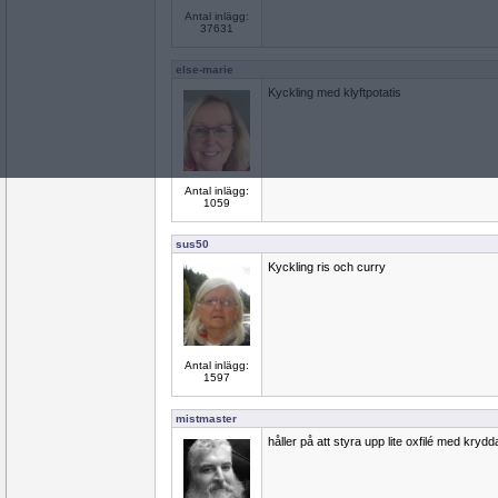
Antal inlägg:
37631
else-marie
Kyckling med klyftpotatis
Antal inlägg:
1059
sus50
Kyckling ris och curry
Antal inlägg:
1597
mistmaster
håller på att styra upp lite oxfilé med krydda