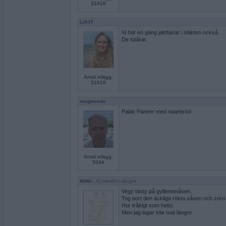
31618
Lill-IT
Vi har en gäng jakttaxar i släkten också.
De spårar.
Antal inlägg:
31618
magnusito
Palak Paneer med naanbröd
Antal inlägg:
5044
ttiittii
- Ej medlem längre
Vegy tasty på gyllenemåsen.
Tog bort den äckliga rökta såsen och zero 
Hur tråkigt som helst.
Men jag lagar inte mat längre.