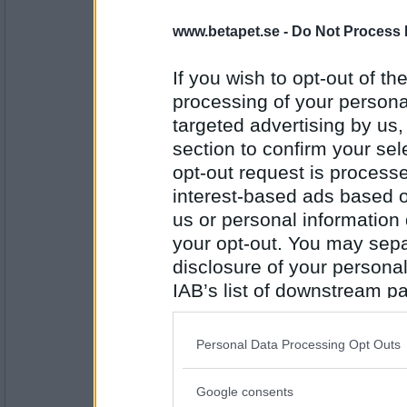
Monicare
- Ej medlem längre
www.betapet.se -
Do Not Process 
Pannbiff på nötfärs, stekt lök och kokt pot
If you wish to opt-out of the
processing of your personal
Antal inlägg:
4523
targeted advertising by us
section to confirm your sel
Monicare
- Ej medlem längre
opt-out request is proces
glömde kantarellsås till :)
interest-based ads based o
us or personal information d
your opt-out. You may separ
Antal inlägg:
4523
disclosure of your personal
IAB’s list of downstream pa
Lill-IT
*flyttar hem till Monicare*
also be disclosed by us to 
Älskar kantareller!
Downstream Participants
th
Personal Data Processing Opt Outs
third parties.
Antal inlägg:
Google consents
31618
Please note that this web