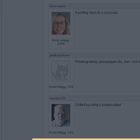
else-marie
Kyckling med ris o currysås
Antal inlägg:
1059
pottknyckare
Potatisgratäng, grönpepparsås, korv och kö
Antal inlägg: 253
master137
Grillad kyckling o potatissallad
Antal inlägg: 131