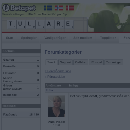
Senaste rullningen, TUllARE, av Marran1955 gav 70p
Start
Spelregler
Vanliga frågor
Sök medlem
Topplistor
For
Spelrum
Forumkategorier
Giraffen
1
Snack
Support
Ordlekar
IRL-spel
Turneringar
Krokodilen
0
« Föregående sida
Elefanten
0
« Första sidan
Musen
0
Böjningslistan
Grisen
Användare
Inlägg
1
Böjningslistan
FrFia
Inloggade
2
Det blev fylld lövbiff, grädd/rödvinssås oc
Mobilspel
Pågående
18 436
Antal inlägg:
1998