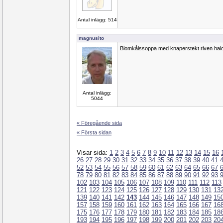
Antal inlägg: 514
magnusito
Blomkålssoppa med knaperstekt riven hal
Antal inlägg:
5044
« Föregående sida
« Första sidan
Visar sida:
1
2
3
4
5
6
7
8
9
10
11
12
13
14
15
16
26
27
28
29
30
31
32
33
34
35
36
37
38
39
40
41
52
53
54
55
56
57
58
59
60
61
62
63
64
65
66
67
78
79
80
81
82
83
84
85
86
87
88
89
90
91
92
93
102
103
104
105
106
107
108
109
110
111
112
113
121
122
123
124
125
126
127
128
129
130
131
13
139
140
141
142
143
144
145
146
147
148
149
15
157
158
159
160
161
162
163
164
165
166
167
16
175
176
177
178
179
180
181
182
183
184
185
18
193
194
195
196
197
198
199
200
201
202
203
20