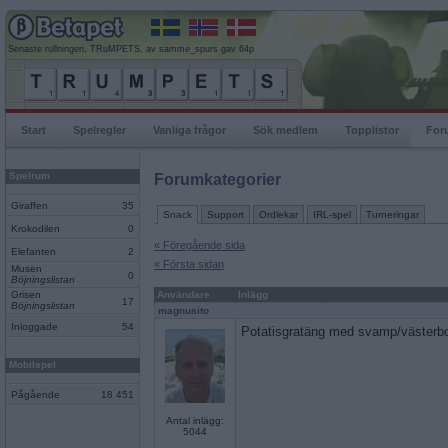
Senaste rullningen, TRuMPETS, av samme_spurs gav 64p
Start
Spelregler
Vanliga frågor
Sök medlem
Topplistor
For
Spelrum
Forumkategorier
Giraffen
35
Snack
Support
Ordlekar
IRL-spel
Turneringar
Krokodilen
0
« Föregående sida
Elefanten
2
« Första sidan
Musen
0
Böjningslistan
Grisen
Användare
Inlägg
17
Böjningslistan
magnusito
Inloggade
54
Potatisgratäng med svamp/västerbott
Mobilspel
Pågående
18 451
Antal inlägg:
5044