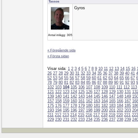
Tassos
Gyros
Antal inlägg: 305
« Föregående sida
« Första sidan
Visar sida:
1
2
3
4
5
6
7
8
9
10
11
12
13
14
15
16
26
27
28
29
30
31
32
33
34
35
36
37
38
39
40
41
52
53
54
55
56
57
58
59
60
61
62
63
64
65
66
67
78
79
80
81
82
83
84
85
86
87
88
89
90
91
92
93
102
103
104
105
106
107
108
109
110
111
112
113
121
122
123
124
125
126
127
128
129
130
131
13
139
140
141
142
143
144
145
146
147
148
149
15
157
158
159
160
161
162
163
164
165
166
167
16
175
176
177
178
179
180
181
182
183
184
185
18
193
194
195
196
197
198
199
200
201
202
203
20
211
212
213
214
215
216
217
218
219
220
221
22
229
230
231
232
233
234
235
236
237
238
239
24