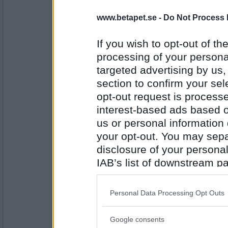
j2w4l4
www.betapet.se -
Do Not Process 
Idag blir det minestronesoppa.
If you wish to opt-out of the
processing of your personal
Antal inlägg: 533
targeted advertising by us
section to confirm your sel
micro113
Jag skulle ha fixat Skomakarlåda, me
opt-out request is proces
det ärtsoppa istället.
interest-based ads based o
us or personal information d
your opt-out. You may separ
Antal inlägg:
17542
disclosure of your personal
sus50
IAB’s list of downstream pa
Bruna bönor o fläsk
also be disclosed by us to 
Downstream Participants
th
Personal Data Processing Opt Outs
third parties.
Antal inlägg:
Google consents
1597
Please note that this web