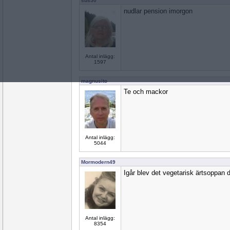
sus50
nudlar pension imorgon
Antal inlägg:
1597
magnusito
Te och mackor
Antal inlägg:
5044
Mormodern49
Igår blev det vegetarisk ärtsoppan d
Antal inlägg:
8354