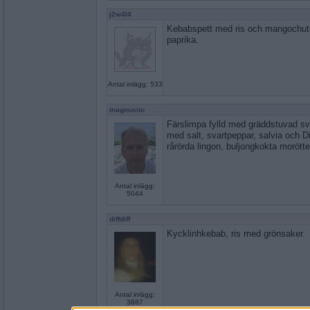
j2w4l4
Kebabspett med ris och mangochut
paprika.
Antal inlägg: 533
magnusito
Färslimpa fylld med gräddstuvad s
med salt, svartpeppar, salvia och Di
rårörda lingon, buljongkokta moröt
Antal inlägg:
5044
diffdiff
Kycklinhkebab, ris med grönsaker.
Antal inlägg:
3887