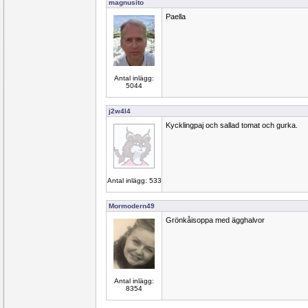
magnusito
Paella
Antal inlägg:
5044
j2w4l4
Kycklingpaj och sallad tomat och gurka.
Antal inlägg: 533
Mormodern49
Grönkåisoppa med ägghalvor
Antal inlägg:
8354