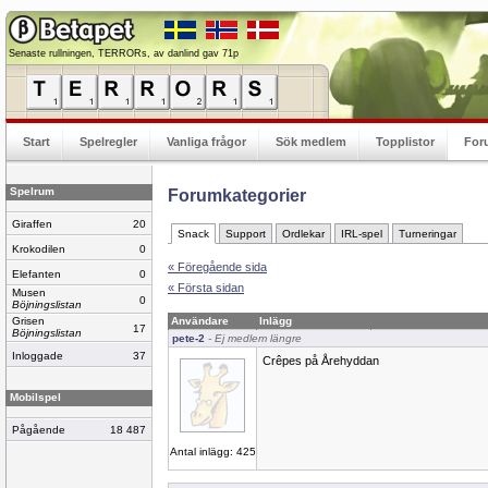
Senaste rullningen, TERRORs, av danlind gav 71p
Start
Spelregler
Vanliga frågor
Sök medlem
Topplistor
For
Spelrum
Forumkategorier
Giraffen
20
Snack
Support
Ordlekar
IRL-spel
Turneringar
Krokodilen
0
« Föregående sida
Elefanten
0
« Första sidan
Musen
0
Böjningslistan
Grisen
Användare
Inlägg
17
Böjningslistan
pete-2
- Ej medlem längre
Inloggade
37
Crêpes på Årehyddan
Mobilspel
Pågående
18 487
Antal inlägg: 425