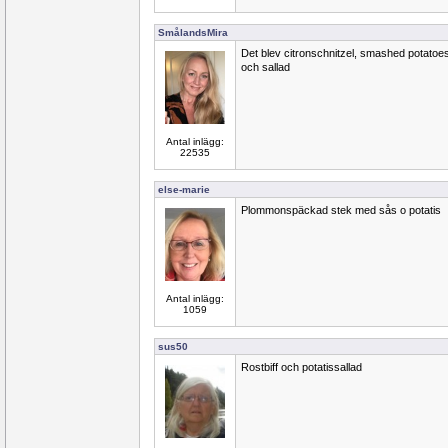
SmålandsMira
Det blev citronschnitzel, smashed potatoe
och sallad
Antal inlägg:
22535
else-marie
Plommonspäckad stek med sås o potatis
Antal inlägg:
1059
sus50
Rostbiff och potatissallad