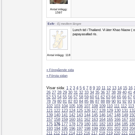
Antal inlägg:
1597
Esfir
- Ej medlem längre
Lunch tid i Thailand. Vi äter Khao Niaow ( 
papayasallad ris.
Antal inlägg: 118
« Föregående sida
« Första sidan
Visar sida:
1
2
3
4
5
6
7
8
9
10
11
12
13
14
15
16
26
27
28
29
30
31
32
33
34
35
36
37
38
39
40
41
52
53
54
55
56
57
58
59
60
61
62
63
64
65
66
67
78
79
80
81
82
83
84
85
86
87
88
89
90
91
92
93
102
103
104
105
106
107
108
109
110
111
112
113
121
122
123
124
125
126
127
128
129
130
131
13
139
140
141
142
143
144
145
146
147
148
149
15
157
158
159
160
161
162
163
164
165
166
167
16
175
176
177
178
179
180
181
182
183
184
185
18
193
194
195
196
197
198
199
200
201
202
203
20
211
212
213
214
215
216
217
218
219
220
221
22