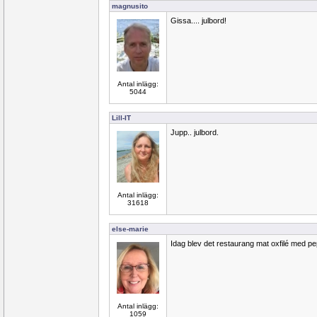
magnusito
Gissa.... julbord!
Antal inlägg:
5044
Lill-IT
Jupp.. julbord.
Antal inlägg:
31618
else-marie
Idag blev det restaurang mat oxfilé med pe
Antal inlägg:
1059