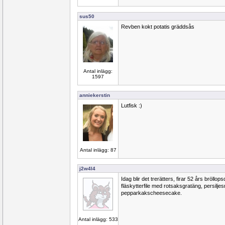
sus50
Revben kokt potatis gräddsås
Antal inlägg:
1597
anniekerstin
Lutfisk :)
Antal inlägg: 87
j2w4l4
Idag blir det trerätters, firar 52 års bröllop
fläskytterfile med rotsaksgratäng, persilj
pepparkakscheesecake.
Antal inlägg: 533