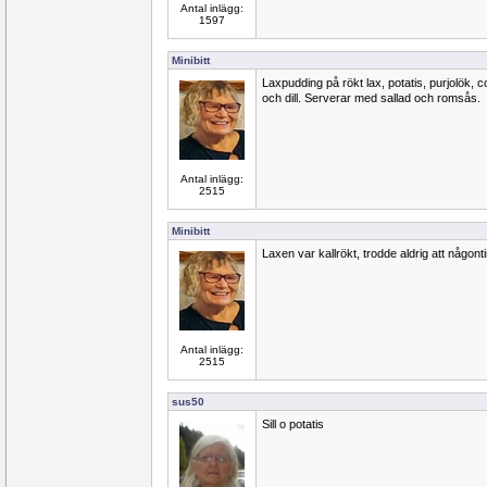
Antal inlägg:
1597
Minibitt
Laxpudding på rökt lax, potatis, purjolök, c
och dill. Serverar med sallad och romsås.
Antal inlägg:
2515
Minibitt
Laxen var kallrökt, trodde aldrig att någontin
Antal inlägg:
2515
sus50
Sill o potatis