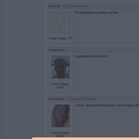
Kick 88
- Ej medlem längre
Premiärgrilla kyckling och lax
Antal inlägg: 57
magnusito
Vegetariskt påskbord
Antal inlägg:
5044
kafountine
- Spelvärd/Forumvärd
Lamm, hasselbackspotatis och rostade gr
Antal inlägg:
5809