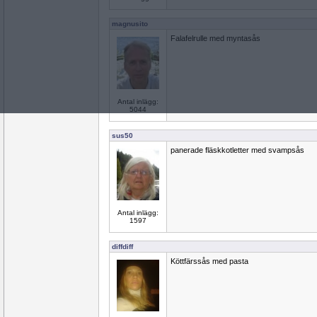
magnusito
Falafelrulle med myntasås
Antal inlägg:
5044
sus50
panerade fläskkotletter med svampsås
Antal inlägg:
1597
diffdiff
Köttfärssås med pasta