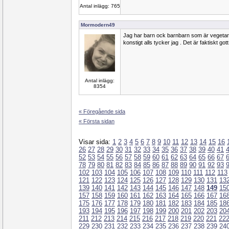
Antal inlägg: 765
Mormodern49
Jag har barn ock barnbarn som är vegetar
konstigt alls tycker jag . Det är faktiskt got
Antal inlägg:
8354
« Föregående sida
« Första sidan
Visar sida:
1
2
3
4
5
6
7
8
9
10
11
12
13
14
15
16
26
27
28
29
30
31
32
33
34
35
36
37
38
39
40
41
52
53
54
55
56
57
58
59
60
61
62
63
64
65
66
67
78
79
80
81
82
83
84
85
86
87
88
89
90
91
92
93
102
103
104
105
106
107
108
109
110
111
112
113
121
122
123
124
125
126
127
128
129
130
131
13
139
140
141
142
143
144
145
146
147
148
149
15
157
158
159
160
161
162
163
164
165
166
167
16
175
176
177
178
179
180
181
182
183
184
185
18
193
194
195
196
197
198
199
200
201
202
203
20
211
212
213
214
215
216
217
218
219
220
221
22
229
230
231
232
233
234
235
236
237
238
239
24