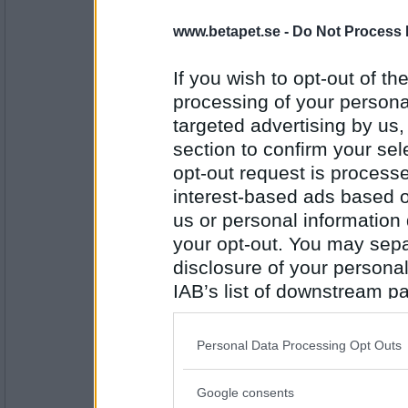
Monicare
- Ej medlem längre
www.betapet.se -
Do Not Process 
Det blev fransk omelett med räkstuvning, sil
gubbröra mm
If you wish to opt-out of the
processing of your personal
targeted advertising by us
Antal inlägg:
4523
section to confirm your sel
sus50
opt-out request is proces
Stuvade grönsaker med kokt potatis och f
interest-based ads based o
us or personal information d
your opt-out. You may separ
disclosure of your personal
Antal inlägg:
1597
IAB’s list of downstream pa
en dum en
also be disclosed by us to 
Prinskorv och hemgjord potatismos
Downstream Participants
th
Personal Data Processing Opt Outs
third parties.
Google consents
Please note that this web
Antal inlägg: