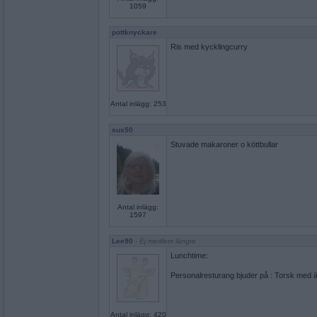
1059
pottknyckare
Ris med kycklingcurry
Antal inlägg: 253
sus50
Stuvade makaroner o köttbullar
Antal inlägg:
1597
Lee90
- Ej medlem längre
Lunchtime:
Personalresturang bjuder på : Torsk med 
Antal inlägg: 420