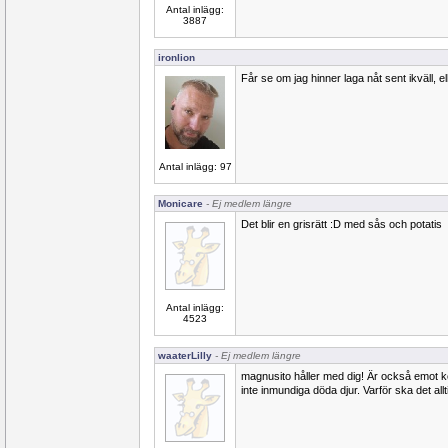
Antal inlägg:
3887
ironlion
Får se om jag hinner laga nåt sent ikväll, el
Antal inlägg: 97
Monicare
- Ej medlem längre
Det blir en grisrätt :D med sås och potatis
Antal inlägg:
4523
waaterLilly
- Ej medlem längre
magnusito håller med dig! Är också emot kö
inte inmundiga döda djur. Varför ska det al