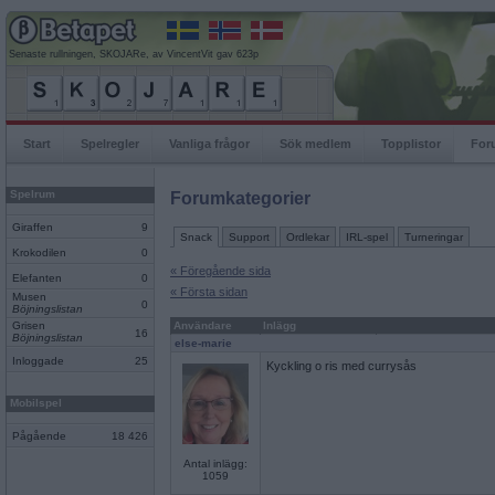
Senaste rullningen, SKOJARe, av VincentVit gav 623p
Start
Spelregler
Vanliga frågor
Sök medlem
Topplistor
For
Spelrum
Forumkategorier
Giraffen
9
Snack
Support
Ordlekar
IRL-spel
Turneringar
Krokodilen
0
« Föregående sida
Elefanten
0
« Första sidan
Musen
0
Böjningslistan
Grisen
Användare
Inlägg
16
Böjningslistan
else-marie
Inloggade
25
Kyckling o ris med currysås
Mobilspel
Pågående
18 426
Antal inlägg:
1059