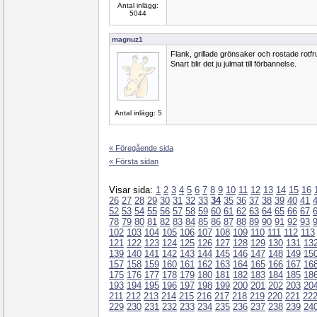
Antal inlägg:
5044
magnuz1
Flank, grillade grönsaker och rostade rotfr
Snart blir det ju julmat till förbannelse.
Antal inlägg: 5
« Föregående sida
« Första sidan
Visar sida:
1
2
3
4
5
6
7
8
9
10
11
12
13
14
15
16
26
27
28
29
30
31
32
33
34
35
36
37
38
39
40
41
52
53
54
55
56
57
58
59
60
61
62
63
64
65
66
67
78
79
80
81
82
83
84
85
86
87
88
89
90
91
92
93
102
103
104
105
106
107
108
109
110
111
112
113
121
122
123
124
125
126
127
128
129
130
131
13
139
140
141
142
143
144
145
146
147
148
149
15
157
158
159
160
161
162
163
164
165
166
167
16
175
176
177
178
179
180
181
182
183
184
185
18
193
194
195
196
197
198
199
200
201
202
203
20
211
212
213
214
215
216
217
218
219
220
221
22
229
230
231
232
233
234
235
236
237
238
239
24