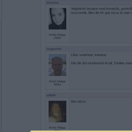
kiwiskal
Vegetarisk lasagne med tomatsås, grönkål, 
mozzarella. Blev lite för gott så nu är man mä
Antal inlägg:
2684
magnusito
Låter underbart, kiwiskal
Här blir det mexikanskt ikväll. Tortillas me
Antal inlägg:
5044
diffdiff
blev pizza
Antal inlägg:
3887