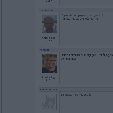
3887
magnusito
Paj med champinjoner och grönkål.
Får inte nog av grönkål just nu.
Antal inlägg:
5044
Minibitt
Diffdiff köttbullar är riktigt gott. Det åt ja
och pot. mos.
Antal inlägg:
2515
RandigaRutan
Blir pasta med köttfärsås