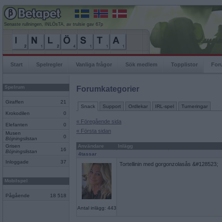
Senaste rullningen, INLÖsTA, av trulsie gav 67p
Start
Spelregler
Vanliga frågor
Sök medlem
Topplistor
For
Spelrum
Forumkategorier
Giraffen
21
Snack
Support
Ordlekar
IRL-spel
Turneringar
Krokodilen
0
« Föregående sida
Elefanten
0
« Första sidan
Musen
0
Böjningslistan
Grisen
Användare
Inlägg
16
Böjningslistan
4tassar
Inloggade
37
Tortellinin med gorgonzolasås &#128523;
Mobilspel
Pågående
18 518
Antal inlägg: 443