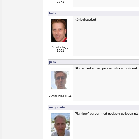
2873
bolo
köttbullssallad
Antal inlägg:
1061
peb7
Stuvad anka med pepparriska och stuvat ö
Antal inlägg: 11
magnusito
Plantbeef burger med godaste stripsen p