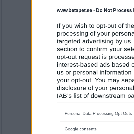
www.betapet.se -
Do Not Process 
SmålandsMira
Dragonkycklinggryta med potatis och grön
If you wish to opt-out of the
processing of your personal
targeted advertising by us
Antal inlägg:
22535
section to confirm your sel
opt-out request is proces
Kick 88
- Ej medlem längre
interest-based ads based o
Nyfångad torsk, tillagas i ugn, med peppa
us or personal information d
Kladdkaka med vispgrädde
your opt-out. You may separ
disclosure of your personal
Antal inlägg: 57
IAB’s list of downstream pa
en dum en
also be disclosed by us to 
Kyckling och potatissallad, nåt grönt till.
Downstream Participants
th
Personal Data Processing Opt Outs
third parties.
Google consents
Antal inlägg:
Please note that this web
13194