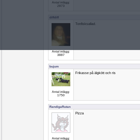
Antal inlägg:
2873
diffdiff
Tonfisksallad.
Antal inlägg:
3887
bujum
Frikasse på älgkött och ris
Antal inlägg:
1750
RandigaRutan
Pizza
Antal inlägg: