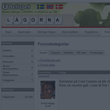
Senaste rullningen, LÅGORNA, av ElinaSvart gav 70p
Start
Spelregler
Vanliga frågor
Sök medlem
Topplistor
For
Spelrum
Forumkategorier
Giraffen
5
Snack
Support
Ordlekar
IRL-spel
Turneringar
Krokodilen
0
« Föregående sida
Elefanten
0
« Första sidan
Musen
0
Böjningslistan
Grisen
Användare
Inlägg
2
Böjningslistan
morsan3
Inloggade
7
Semester på Cran Canaria så blir nå
finns så mycket gott. Lutar åt fisk i 
Mobilspel
Pågående
18 430
Antal inlägg:
2146