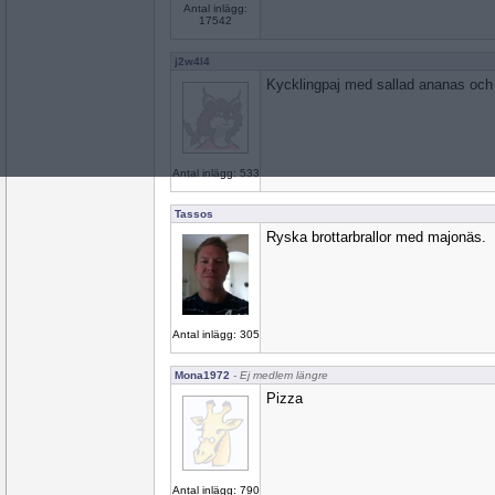
Antal inlägg:
17542
j2w4l4
Kycklingpaj med sallad ananas och
Antal inlägg: 533
Tassos
Ryska brottarbrallor med majonäs.
Antal inlägg: 305
Mona1972
- Ej medlem längre
Pizza
Antal inlägg: 790