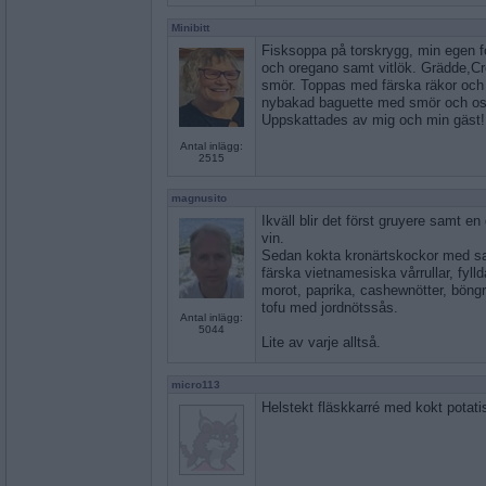
Minibitt
Fisksoppa på torskrygg, min egen fon
och oregano samt vitlök. Grädde,Cr
smör. Toppas med färska räkor och l
nybakad baguette med smör och ost. V
Uppskattades av mig och min gäst!
Antal inlägg:
2515
magnusito
Ikväll blir det först gruyere samt e
vin.
Sedan kokta kronärtskockor med sal
färska vietnamesiska vårrullar, fyl
morot, paprika, cashewnötter, böngr
tofu med jordnötssås.
Antal inlägg:
5044
Lite av varje alltså.
micro113
Helstekt fläskkarré med kokt potat