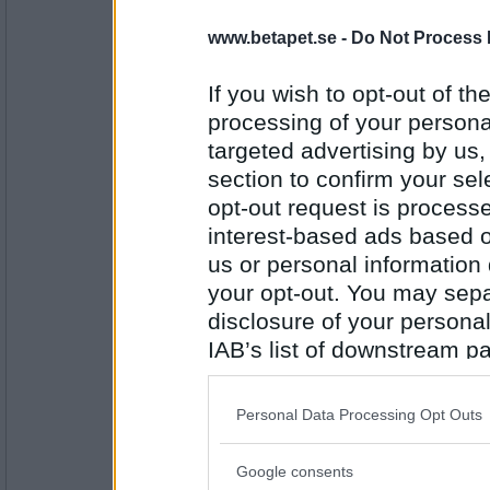
sus50
Korv stroganoff o ris
www.betapet.se -
Do Not Process 
If you wish to opt-out of the
processing of your personal
Antal inlägg:
1597
targeted advertising by us
section to confirm your sel
Samba 1
- Ej medlem längre
opt-out request is proces
Det blir Torsk, rostad paprika, vitlö
interest-based ads based o
us or personal information d
your opt-out. You may separ
Antal inlägg: 547
disclosure of your personal
Mona1972
- Ej medlem längre
IAB’s list of downstream pa
Kinamat, jag älskar kinamat.
also be disclosed by us to 
Downstream Participants
th
Personal Data Processing Opt Outs
third parties.
Antal inlägg: 790
Google consents
Please note that this web