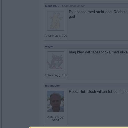
Mona1972
- Ej medlem längre
Pyttipanna med stekt ägg, Rödbetor
gott
Antal inlägg: 790
majaz
Idag blev det tapasbricka med olika 
Antal inlägg: 135
magnusito
Pizza Hut. Usch vilken fet och inne
Antal inlägg:
5044