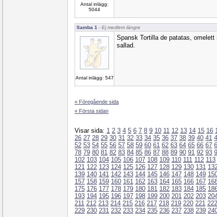
Antal inlägg:
5044
Samba 1
- Ej medlem längre
Spansk Tortilla de patatas, omelet
sallad.
Antal inlägg: 547
« Föregående sida
« Första sidan
Visar sida:
1
2
3
4
5
6
7
8
9
10
11
12
13
14
15
16
26
27
28
29
30
31
32
33
34
35
36
37
38
39
40
41
52
53
54
55
56
57
58
59
60
61
62
63
64
65
66
67
78
79
80
81
82
83
84
85
86
87
88
89
90
91
92
93
102
103
104
105
106
107
108
109
110
111
112
113
121
122
123
124
125
126
127
128
129
130
131
13
139
140
141
142
143
144
145
146
147
148
149
15
157
158
159
160
161
162
163
164
165
166
167
16
175
176
177
178
179
180
181
182
183
184
185
18
193
194
195
196
197
198
199
200
201
202
203
20
211
212
213
214
215
216
217
218
219
220
221
22
229
230
231
232
233
234
235
236
237
238
239
24