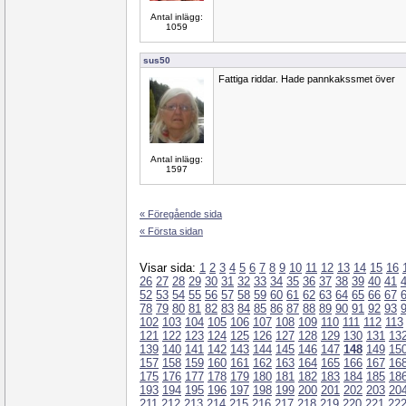
Antal inlägg:
1059
sus50
Fattiga riddar. Hade pannkakssmet över
Antal inlägg:
1597
« Föregående sida
« Första sidan
Visar sida:
1
2
3
4
5
6
7
8
9
10
11
12
13
14
15
16
26
27
28
29
30
31
32
33
34
35
36
37
38
39
40
41
52
53
54
55
56
57
58
59
60
61
62
63
64
65
66
67
78
79
80
81
82
83
84
85
86
87
88
89
90
91
92
93
102
103
104
105
106
107
108
109
110
111
112
113
121
122
123
124
125
126
127
128
129
130
131
13
139
140
141
142
143
144
145
146
147
148
149
15
157
158
159
160
161
162
163
164
165
166
167
16
175
176
177
178
179
180
181
182
183
184
185
18
193
194
195
196
197
198
199
200
201
202
203
20
211
212
213
214
215
216
217
218
219
220
221
22