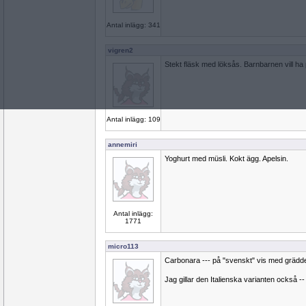
Antal inlägg: 341
vigren2
Stekt fläsk med löksås. Barnbarnen vill ha po
Antal inlägg: 109
annemiri
Yoghurt med müsli. Kokt ägg. Apelsin.
Antal inlägg:
1771
micro113
Carbonara --- på "svenskt" vis med grädd
Jag gillar den Italienska varianten också 