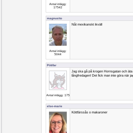
Antal inlägg:
17542
magnusito
Nåt mexikanskt ikväll
Antal inlägg:
5044
Pötifar
Jag ska gå på krogen Hornsgatan och äta 
långfredagen! Det fick man inte göra när ja
Antal inlägg: 175
else-marie
Köttfärssås o makaroner