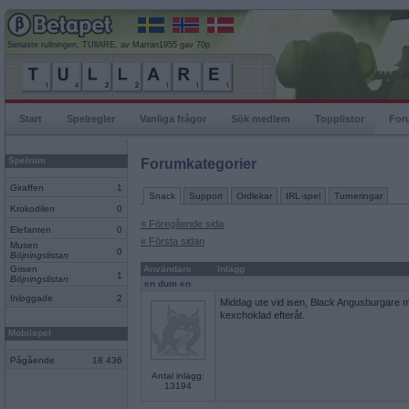
Senaste rullningen, TUllARE, av Marran1955 gav 70p
Start
Spelregler
Vanliga frågor
Sök medlem
Topplistor
For
Spelrum
Forumkategorier
Giraffen
1
Snack
Support
Ordlekar
IRL-spel
Turneringar
Krokodilen
0
« Föregående sida
Elefanten
0
« Första sidan
Musen
0
Böjningslistan
Grisen
Användare
Inlägg
1
Böjningslistan
en dum en
Inloggade
2
Middag ute vid isen, Black Angusburgare m
kexchoklad efteråt.
Mobilspel
Pågående
18 436
Antal inlägg:
13194