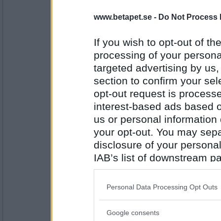
www.betapet.se -
Do Not Process 
magnusito
Pasta tomatsås och feta
If you wish to opt-out of the
processing of your personal
targeted advertising by us
Antal inlägg:
5044
section to confirm your sel
opt-out request is proces
master137
interest-based ads based o
Hemgjord pyttipanna stekt ägg o rödbetor
us or personal information d
your opt-out. You may separ
disclosure of your personal
Antal inlägg: 131
IAB’s list of downstream pa
sus50
also be disclosed by us to 
Varm dansk potatissallad med Wienerkorv
Downstream Participants
th
Personal Data Processing Opt Outs
third parties.
Google consents
Please note that this web
Antal inlägg: