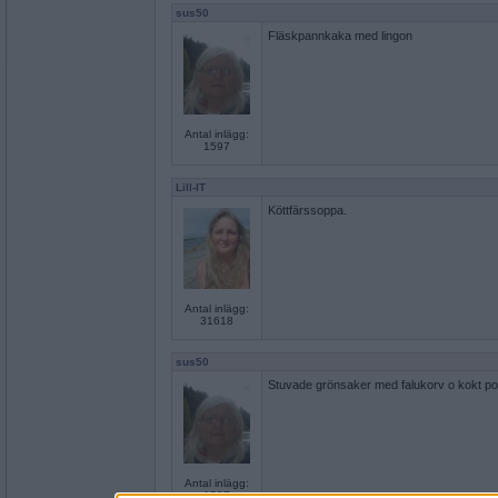
sus50
Fläskpannkaka med lingon
Antal inlägg:
1597
Lill-IT
Köttfärssoppa.
Antal inlägg:
31618
sus50
Stuvade grönsaker med falukorv o kokt pot
Antal inlägg:
1597