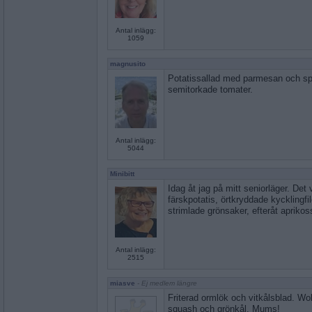
Antal inlägg:
1059
magnusito
Potatissallad med parmesan och spa
semitorkade tomater.
Antal inlägg:
5044
Minibitt
Idag åt jag på mitt seniorläger. Det 
färskpotatis, örtkryddade kycklingfilé
strimlade grönsaker, efteråt apriko
Antal inlägg:
2515
miasve
- Ej medlem längre
Friterad ormlök och vitkålsblad. Wo
squash och grönkål. Mums!