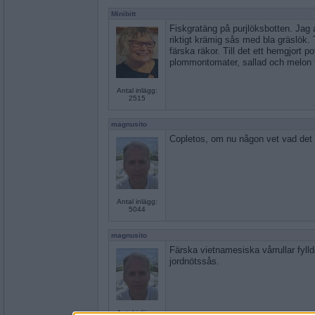
Minibitt
Fiskgratäng på purjlöksbotten. Jag 
riktigt krämig sås med bla gräslök. 
färska räkor. Till det ett hemgjort 
plommontomater, sallad och melon f
Antal inlägg:
2515
magnusito
Copletos, om nu någon vet vad det 
Antal inlägg:
5044
magnusito
Färska vietnamesiska vårrullar fyll
jordnötssås.
Antal inlägg: