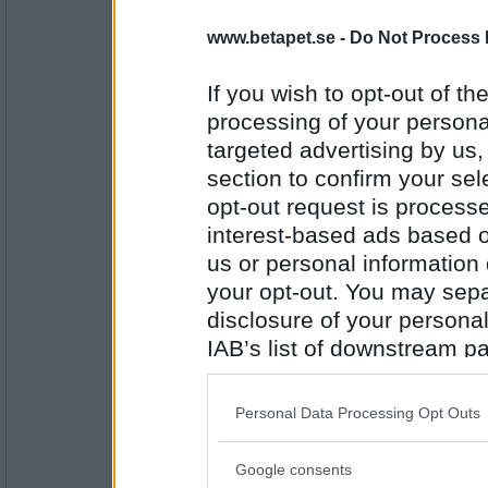
5044
www.betapet.se -
Do Not Process 
bobmarleyman
Egen pizza, nördigt napolitanskt. K
If you wish to opt-out of the
processing of your personal
targeted advertising by us
Antal inlägg:
section to confirm your sel
2266
opt-out request is proces
else-marie
interest-based ads based o
Stekt falukorv med kokt blomkål o
us or personal information d
your opt-out. You may separ
disclosure of your personal
Antal inlägg:
IAB’s list of downstream pa
1059
also be disclosed by us to 
Minibitt
Downstream Participants
th
Personal Data Processing Opt Outs
Det låter jättegott magnusito! Jag p
third parties.
jordnötssås på ”thai” för några vec
favoriter till… Idag fann jag ett und
på nätet. Det fick de bli med spagetti
Google consents
Please note that this web