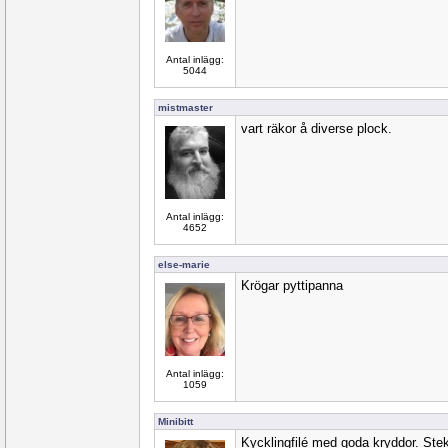
Antal inlägg:
5044
mistmaster
vart räkor å diverse plock.
Antal inlägg:
4652
else-marie
Krögar pyttipanna
Antal inlägg:
1059
Minibitt
Kycklingfilé med goda kryddor. Ste