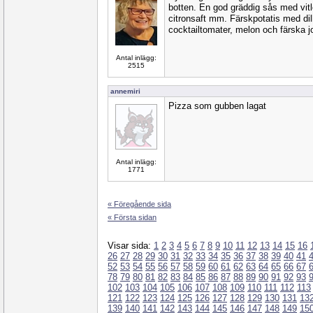
botten. En god gräddig sås med vit
citronsaft mm. Färskpotatis med dill 
cocktailtomater, melon och färska j
Antal inlägg:
2515
annemiri
Pizza som gubben lagat
Antal inlägg:
1771
« Föregående sida
« Första sidan
Visar sida:
1
2
3
4
5
6
7
8
9
10
11
12
13
14
15
16
26
27
28
29
30
31
32
33
34
35
36
37
38
39
40
41
52
53
54
55
56
57
58
59
60
61
62
63
64
65
66
67
78
79
80
81
82
83
84
85
86
87
88
89
90
91
92
93
102
103
104
105
106
107
108
109
110
111
112
113
121
122
123
124
125
126
127
128
129
130
131
13
139
140
141
142
143
144
145
146
147
148
149
15