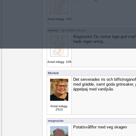
Antal inlägg: 109
miasve
- Ej medlem längre
Magnusito! Du verkar laga god mat!
hade ingen aning...
Antal inlägg: 109
Minibitt
Det serverades ris och biffstroganoff
med grädde, samt goda grönsaker, på
äppelpaj med vaniljsås.
Antal inlägg:
2515
magnusito
Potatisvåfflor med veg skagen