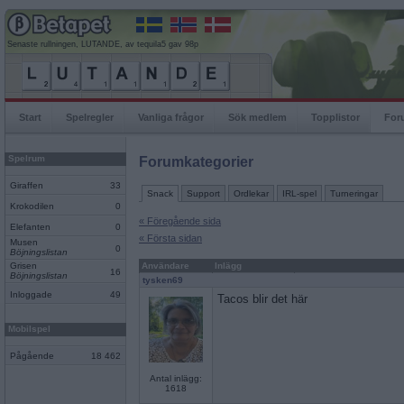
Senaste rullningen, LUTANDE, av tequila5 gav 98p
Start
Spelregler
Vanliga frågor
Sök medlem
Topplistor
For
Spelrum
Forumkategorier
Giraffen
33
Snack
Support
Ordlekar
IRL-spel
Turneringar
Krokodilen
0
« Föregående sida
Elefanten
0
« Första sidan
Musen
0
Böjningslistan
Grisen
Användare
Inlägg
16
Böjningslistan
tysken69
Inloggade
49
Tacos blir det här
Mobilspel
Pågående
18 462
Antal inlägg:
1618