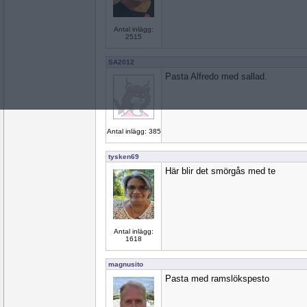
Antal inlägg:
2515
SA2012
Pasta Alfredo med sallad.
Antal inlägg: 385
tysken69
Här blir det smörgås med te
Antal inlägg:
1618
magnusito
Pasta med ramslökspesto