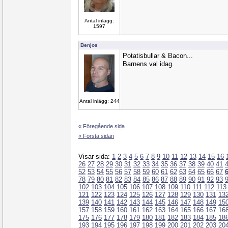
Antal inlägg:
1597
Benjos
Potatisbullar & Bacon...
Barnens val idag.
Antal inlägg: 244
« Föregående sida
« Första sidan
Visar sida:
1
2
3
4
5
6
7
8
9
10
11
12
13
14
15
16
26
27
28
29
30
31
32
33
34
35
36
37
38
39
40
41
52
53
54
55
56
57
58
59
60
61
62
63
64
65
66
67
78
79
80
81
82
83
84
85
86
87
88
89
90
91
92
93
102
103
104
105
106
107
108
109
110
111
112
113
121
122
123
124
125
126
127
128
129
130
131
13
139
140
141
142
143
144
145
146
147
148
149
15
157
158
159
160
161
162
163
164
165
166
167
16
175
176
177
178
179
180
181
182
183
184
185
18
193
194
195
196
197
198
199
200
201
202
203
20