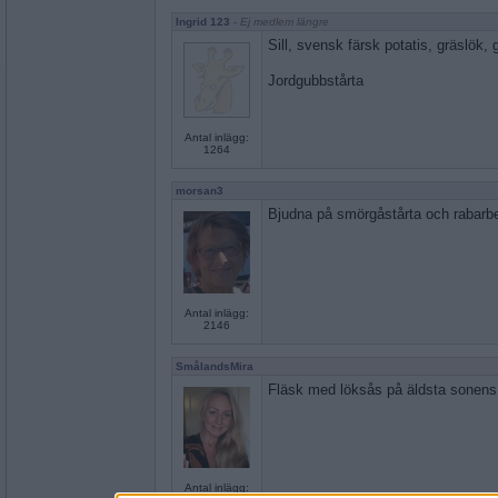
Ingrid 123
- Ej medlem längre
Sill, svensk färsk potatis, gräslök, g
Jordgubbstårta
Antal inlägg:
1264
morsan3
Bjudna på smörgåstårta och rabarbe
Antal inlägg:
2146
SmålandsMira
Fläsk med löksås på äldsta sonens
Antal inlägg: