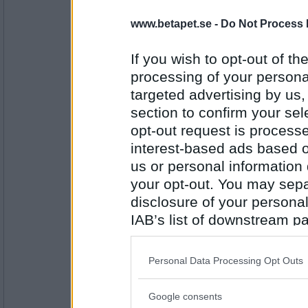
22535
www.betapet.se -
Do Not Process 
Benjos
Köttbullar och makaroner
If you wish to opt-out of the
processing of your personal
targeted advertising by us
Antal inlägg: 244
section to confirm your sel
opt-out request is proces
diffdiff
Pizza
interest-based ads based o
us or personal information d
your opt-out. You may separ
disclosure of your personal
Antal inlägg:
3887
IAB’s list of downstream pa
also be disclosed by us to 
Minibitt
Det blev gott!!! Hemgjorda hamburg
Downstream Participants
th
Personal Data Processing Opt Outs
färskpotatis,bearnässås, god salla
third parties.
grädde!!!
Google consents
Please note that this web