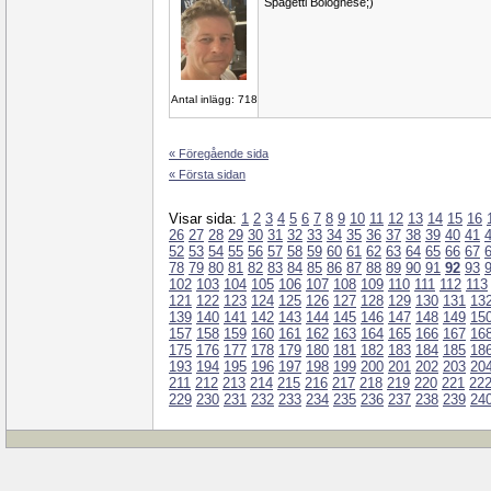
Spagetti Bolognese;)
Antal inlägg: 718
« Föregående sida
« Första sidan
Visar sida:
1
2
3
4
5
6
7
8
9
10
11
12
13
14
15
16
26
27
28
29
30
31
32
33
34
35
36
37
38
39
40
41
52
53
54
55
56
57
58
59
60
61
62
63
64
65
66
67
78
79
80
81
82
83
84
85
86
87
88
89
90
91
92
93
102
103
104
105
106
107
108
109
110
111
112
113
121
122
123
124
125
126
127
128
129
130
131
13
139
140
141
142
143
144
145
146
147
148
149
15
157
158
159
160
161
162
163
164
165
166
167
16
175
176
177
178
179
180
181
182
183
184
185
18
193
194
195
196
197
198
199
200
201
202
203
20
211
212
213
214
215
216
217
218
219
220
221
22
229
230
231
232
233
234
235
236
237
238
239
24