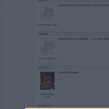
j2w4l4
Kyckling med ris julmustsås och kokt grö
Antal inlägg: 533
helen40
Idag gjorde jag köttsoppa ... var riktigt sma
Antal inlägg: 14
morsan3
Kantarell lasagne
Antal inlägg:
2146
en dum en