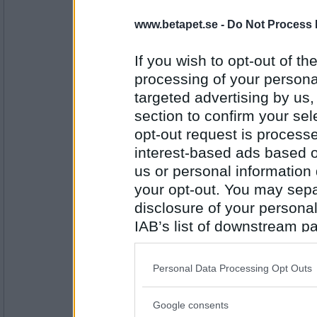
Torsk i gräddsås med baconströssel, sötpo
www.betapet.se -
Do Not Process 
If you wish to opt-out of the
Antal inlägg:
13194
processing of your personal
targeted advertising by us
SmålandsMira
Blev hämtthai
section to confirm your sel
opt-out request is proces
interest-based ads based o
us or personal information d
Antal inlägg:
22535
your opt-out. You may separ
disclosure of your personal
nitrometan
Blodpudding, bacon och lingonsylt.
IAB’s list of downstream pa
also be disclosed by us to 
Downstream Participants
th
Personal Data Processing Opt Outs
third parties.
Antal inlägg:
3740
Google consents
Please note that this web