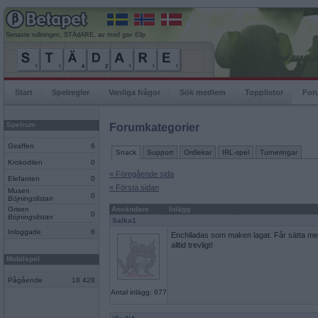
Senaste rullningen, STÄdARE, av med gav 63p
Start
Spelregler
Vanliga frågor
Sök medlem
Topplistor
For
Spelrum
Forumkategorier
Giraffen
6
Snack
Support
Ordlekar
IRL-spel
Turneringar
Krokodilen
0
« Föregående sida
Elefanten
0
« Första sidan
Musen
0
Böjningslistan
Grisen
Användare
Inlägg
0
Böjningslistan
Salka1
Inloggade
6
Enchiladas som maken lagat. Får sätta mej
alltid trevligt!
Mobilspel
Pågående
18 428
Antal inlägg: 677