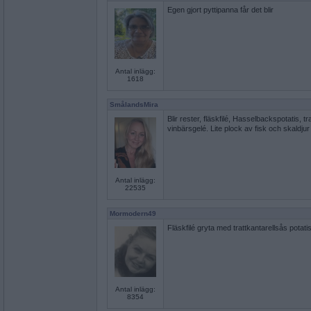
Egen gjort pyttipanna får det blir
Antal inlägg:
1618
SmålandsMira
Blir rester, fläskfilé, Hasselbackspotatis, t
vinbärsgelé. Lite plock av fisk och skaldjur ti
Antal inlägg:
22535
Mormodern49
Fläskfilé gryta med trattkantarellsås potat
Antal inlägg:
8354