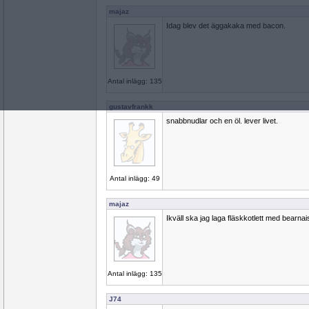
majaz
Idag blev det äggakaka med bacon.
Antal inlägg: 135
gustavfrankk
snabbnudlar och en öl. lever livet.
Antal inlägg: 49
majaz
Ikväll ska jag laga fläskkotlett med bearnai
Antal inlägg: 135
J74