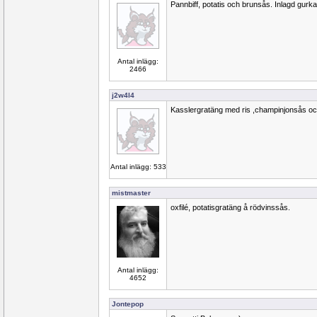
Pannbiff, potatis och brunsås. Inlagd gurka t
Antal inlägg:
2466
j2w4l4
Kasslergratäng med ris ,champinjonsås och
Antal inlägg: 533
mistmaster
oxfilé, potatisgratäng å rödvinssås.
Antal inlägg:
4652
Jontepop