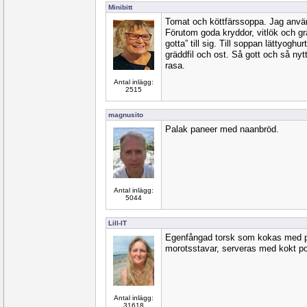
Minibitt
Tomat och köttfärssoppa. Jag använ
Förutom goda kryddor, vitlök och gr
gotta” till sig. Till soppan lättyogh
gräddfil och ost. Så gott och så nytti
rasa.
Antal inlägg:
2515
magnusito
Palak paneer med naanbröd.
Antal inlägg:
5044
Lill-IT
Egenfångad torsk som kokas med p
morotsstavar, serveras med kokt po
Antal inlägg:
31618