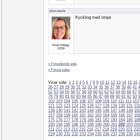
else-marie
Kyckling med strips
Antal inlägg:
1059
« Föregående sida
« Första sidan
Visar sida:
1
2
3
4
5
6
7
8
9
10
11
12
13
14
15
16
26
27
28
29
30
31
32
33
34
35
36
37
38
39
40
41
52
53
54
55
56
57
58
59
60
61
62
63
64
65
66
67
78
79
80
81
82
83
84
85
86
87
88
89
90
91
92
93
102
103
104
105
106
107
108
109
110
111
112
113
121
122
123
124
125
126
127
128
129
130
131
13
139
140
141
142
143
144
145
146
147
148
149
15
157
158
159
160
161
162
163
164
165
166
167
16
175
176
177
178
179
180
181
182
183
184
185
18
193
194
195
196
197
198
199
200
201
202
203
20
211
212
213
214
215
216
217
218
219
220
221
22
229
230
231
232
233
234
235
236
237
238
239
24