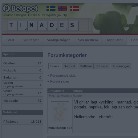
Senaste rullningen, TINaDES, av tequila5 gav 71p
Start
Spelregler
Vanliga frågor
Sök medlem
Topplistor
For
Spelrum
Forumkategorier
Giraffen
27
Snack
Support
Ordlekar
IRL-spel
Turneringar
Krokodilen
0
« Föregående sida
Elefanten
0
« Första sidan
Musen
1
Böjningslistan
Grisen
Användare
Inlägg
17
Böjningslistan
Fira
- Ej medlem längre
Inloggade
45
Vi grillar, lagt kyckling i marinad, g
potatis, paprika, lök, squash och p
Mobilspel
Hallonsorbe I efterrätt
Pågående
18 513
Antal inlägg: 487