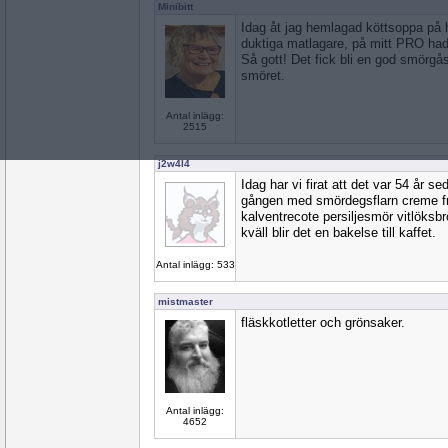
Minibitt
Idag åt jag hemlagad köttsoppa på 
duktiga matlagare, på mitt PRO had
Så gott! Det fick bli en god smörgås
smöret.
Antal inlägg:
2515
j2w4l4
Idag har vi firat att det var 54 år se
gången med smördegsflarn creme fr
kalventrecote persiljesmör vitlöksb
kväll blir det en bakelse till kaffet.
Antal inlägg: 533
mistmaster
fläskkotletter och grönsaker.
Antal inlägg:
4652