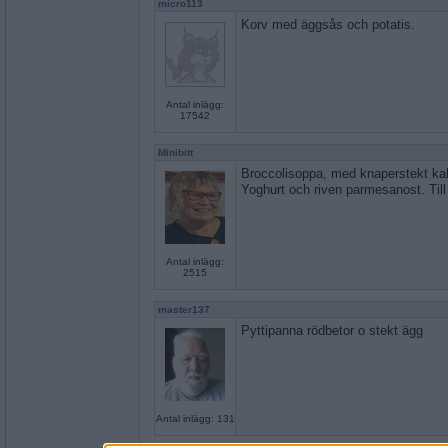
micro113
Korv med äggsås och potatis.
Antal inlägg:
17542
Minibitt
Broccolisoppa, med knaperstekt ka
Yoghurt och riven parmesanost. Till
Antal inlägg:
2515
master137
Pyttipanna rödbetor o stekt ägg
Antal inlägg: 131