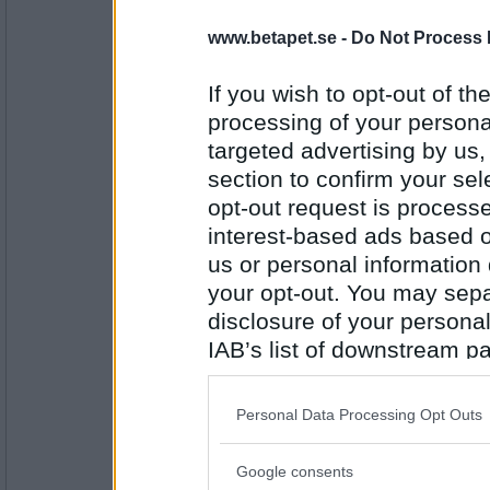
master137
Stekta kroppkakor o lingonsylt
www.betapet.se -
Do Not Process 
If you wish to opt-out of the
processing of your personal
Antal inlägg: 131
targeted advertising by us
Minibitt
section to confirm your sel
Jag köpte färsk rödspätta idag. De
opt-out request is proces
purjolök, lättgrädde, lätt cremé frai
Sedan in i ugnen. Till det potatis, s
interest-based ads based o
Mums blir det!
us or personal information d
your opt-out. You may separ
Antal inlägg:
2515
disclosure of your personal
magnusito
IAB’s list of downstream pa
Ugnsrostade rotfrukter. Färsbiffar 
also be disclosed by us to 
dijonsenap, timjan, soja.
Downstream Participants
th
Personal Data Processing Opt Outs
third parties.
Antal inlägg:
Google consents
5044
Please note that this web