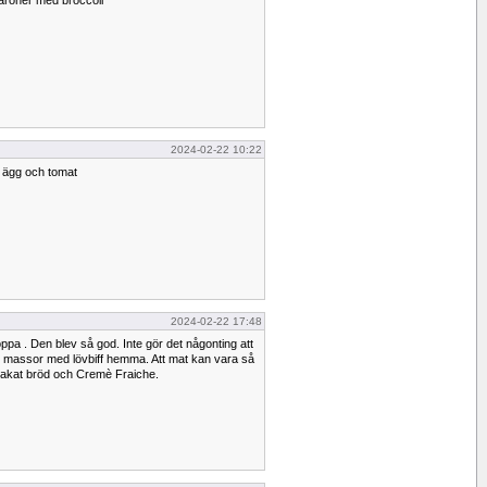
roner med broccoli
2024-02-22 10:22
 ägg och tomat
2024-02-22 17:48
a . Den blev så god. Inte gör det någonting att
e massor med lövbiff hemma. Att mat kan vara så
akat bröd och Cremè Fraiche.