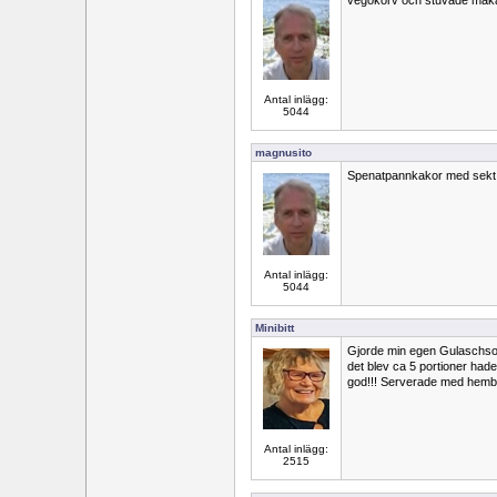
vegokorv och stuvade maka
Antal inlägg:
5044
magnusito
Spenatpannkakor med sekt
Antal inlägg:
5044
Minibitt
Gjorde min egen Gulaschsopp
det blev ca 5 portioner had
god!!! Serverade med hemb
Antal inlägg:
2515