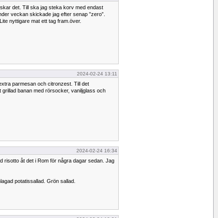
skar det. Till ska jag steka korv med endast
nder veckan skickade jag efter senap ”zero”.
ite nyttigare mat ett tag fram.över.
2024-02-24 13:11
extra parmesan och citronzest. Till det
 grillad banan med rörsocker, vaniljglass och
2024-02-24 16:34
d risotto åt det i Rom för några dagar sedan. Jag
mlagad potatissallad. Grön sallad.