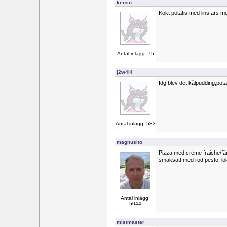
kenso
Kokt potatis med linsfärs me
Antal inlägg: 75
j2w4l4
Idg blev det kålpudding,pot
Antal inlägg: 533
magnusito
Pizza med crème fraiche/fär
smaksatt med röd pesto, lök
Antal inlägg:
5044
mistmaster