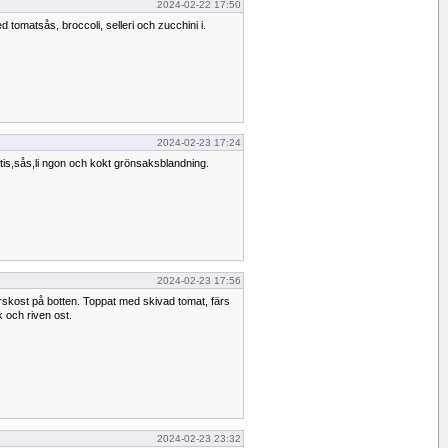
2024-02-22 17:50
d tomatsås, broccoli, selleri och zucchini i.
2024-02-23 17:24
atis,sås,li ngon och kokt grönsaksblandning.
2024-02-23 17:56
skost på botten. Toppat med skivad tomat, färs
 och riven ost.
2024-02-23 23:32