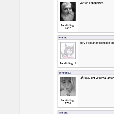
vart en kebabpizza.
Antal inlägg:
4652
whilma_
korv stroganoff,rösti och en
Antal inlägg: 6
golfboll22
Igår blev det vit pizza, get
Antal inlägg:
1708
Minibitt