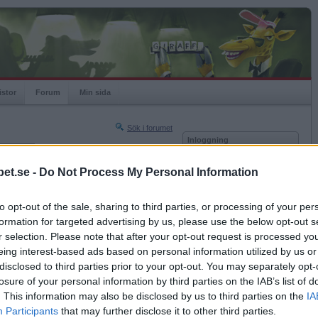
istor
Forum
Min sida
Sök i forumet
Inloggning
rneringar
Användare
et.se -
Do Not Process My Personal Information
Nästa sida »
Lösenord
Sista sidan »
to opt-out of the sale, sharing to third parties, or processing of your per
Kom ihåg mig
2024-02-20 20:10
formation for targeted advertising by us, please use the below opt-out s
Logga in
lé, sallad
r selection. Please note that after your opt-out request is processed y
eing interest-based ads based on personal information utilized by us or
Glömt ditt lösenord?
Få ny aktiveringslänk
disclosed to third parties prior to your opt-out. You may separately opt-
losure of your personal information by third parties on the IAB’s list of
. This information may also be disclosed by us to third parties on the
IA
Betapet är gratis!
Participants
that may further disclose it to other third parties.