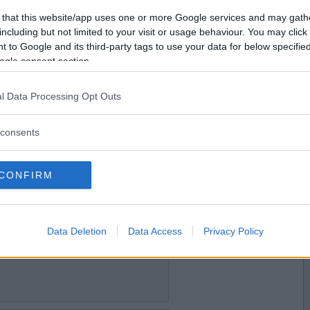
2024-02-21 09:54
Vill du bli
 that this website/app uses one or more Google services and may gath
medlem?
makaroner
including but not limited to your visit or usage behaviour. You may click 
 to Google and its third-party tags to use your data for below specifi
Skapa nytt konto
ogle consent section.
l Data Processing Opt Outs
2024-02-21 12:54
consents
CONFIRM
2024-02-21 15:28
Data Deletion
Data Access
Privacy Policy
roner blir det idag