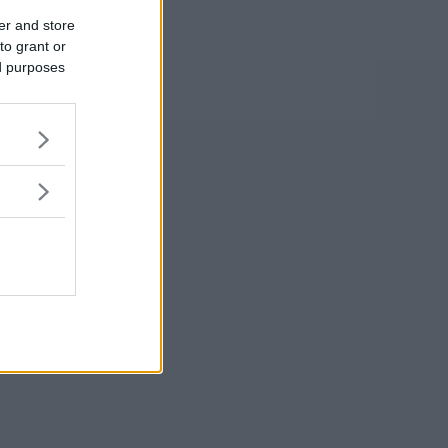
er and store
to grant or
ed purposes