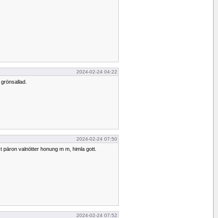
2024-02-24 04:22
 grönsallad.
2024-02-24 07:50
ost päron valnötter honung m m, himla gott.
2024-02-24 07:52