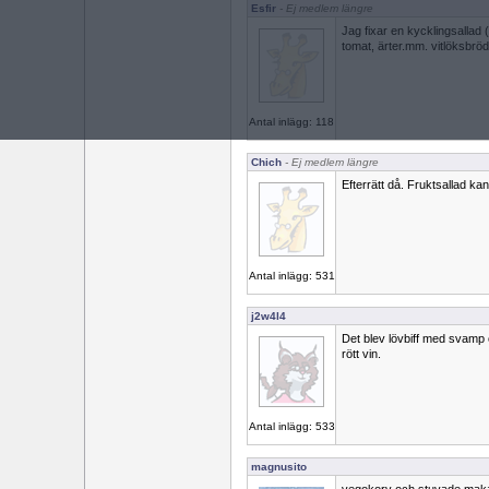
Esfir
- Ej medlem längre
Jag fixar en kycklingsallad 
tomat, ärter.mm. vitlöksbröd
Antal inlägg: 118
Chich
- Ej medlem längre
Efterrätt då. Fruktsallad ka
Antal inlägg: 531
j2w4l4
Det blev lövbiff med svamp o
rött vin.
Antal inlägg: 533
magnusito