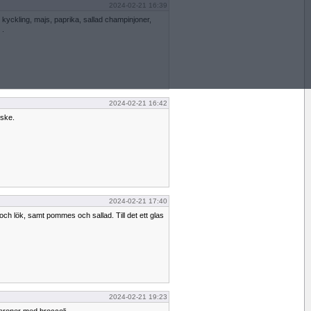
2024-02-21 16:39
( kyckling, majs, paprika, sallad champinjoner,
 .
2024-02-21 16:42
nske.
2024-02-21 17:40
ch lök, samt pommes och sallad. Till det ett glas
2024-02-21 19:23