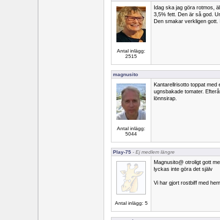
Idag ska jag göra rotmos, äl
3,5% fett. Den är så god. U
Den smakar verkligen gott. L
Antal inlägg:
2515
magnusito
Kantarellrisotto toppat med 
ugnsbakade tomater. Efteråt
lönnsirap.
Antal inlägg:
5044
Play-75
- Ej medlem längre
Magnusito@ otroligt gott me
lyckas inte göra det själv
Vi har gjort rostbiff med he
Antal inlägg: 5