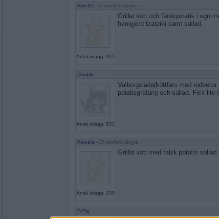
Kim-81
- Ej medlem längre
Grillat kött och färskpotatis i ugn med
hemgjord tzatziki samt sallad.
Antal inlägg: 915
j2w4l4
Valborgslåda(köttfärs med rödbetor
potatisgratäng och sallad. Fick lite 
Antal inlägg: 533
Pawsia
- Ej medlem längre
Grillat kött med falsk potatis sallad
Antal inlägg: 230
FrFia