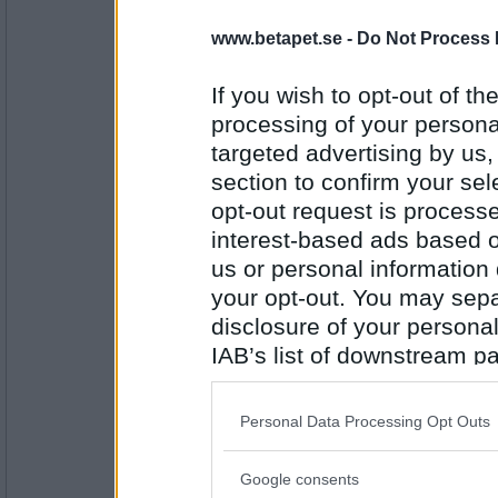
Vi beställde trerätters från fina r
(!) för att hämta och får med två på
www.betapet.se -
Do Not Process 
På hemvägen sprack botten i den e
och-ner-vänd på trottoaren men som
höll. En bilist som passerar stanna
If you wish to opt-out of the
påse vilket han gladeligen tar emot.
Antal inlägg:
och får påsen. När han vänder sig o
1998
processing of your personal
efterrätt, som placerats i barnsadeln
förpackningar. Vi har således ätit f
targeted advertising by us
gott åt uppläggningen.
section to confirm your sel
opt-out request is proces
magnusito
Palak paneer, potatis med sesam oc
interest-based ads based o
yoghurtsås med mynta
us or personal information d
your opt-out. You may separ
disclosure of your personal
Antal inlägg:
5044
IAB’s list of downstream pa
also be disclosed by us to 
monketface
Varmrökt lax med potatissallad.
Downstream Participants
th
Personal Data Processing Opt Outs
third parties.
Google consents
Please note that this web