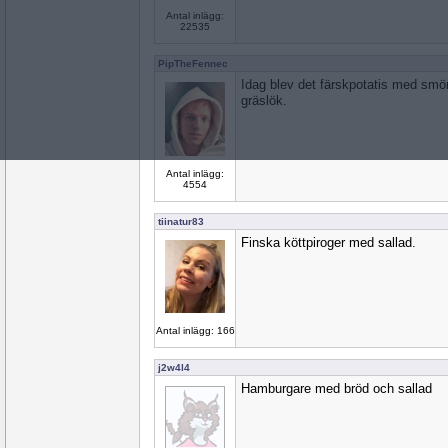
Antal inlägg:
22535
PipTheFennec
Idag blev det färskpotatis med smör
gräslök.
Antal inlägg:
4554
tiinatur83
Finska köttpiroger med sallad.
Antal inlägg: 166
j2w4l4
Hamburgare med bröd och sallad