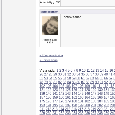
Antal inlägg: 533
Mormodern49
Tonfisksallad
Antal inlägg:
8354
« Föregående sida
« Första sidan
Visar sida:
1
2
3
4
5
6
7
8
9
10
11
12
13
14
15
16
26
27
28
29
30
31
32
33
34
35
36
37
38
39
40
41
52
53
54
55
56
57
58
59
60
61
62
63
64
65
66
67
78
79
80
81
82
83
84
85
86
87
88
89
90
91
92
93
102
103
104
105
106
107
108
109
110
111
112
113
121
122
123
124
125
126
127
128
129
130
131
13
139
140
141
142
143
144
145
146
147
148
149
15
157
158
159
160
161
162
163
164
165
166
167
16
175
176
177
178
179
180
181
182
183
184
185
18
193
194
195
196
197
198
199
200
201
202
203
20
211
212
213
214
215
216
217
218
219
220
221
22
229
230
231
232
233
234
235
236
237
238
239
24