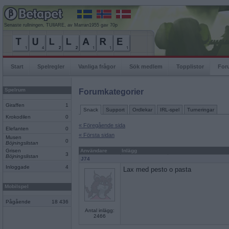
Senaste rullningen, TUllARE, av Marran1955 gav 70p
Start
Spelregler
Vanliga frågor
Sök medlem
Topplistor
For
Spelrum
Forumkategorier
Giraffen
1
Snack
Support
Ordlekar
IRL-spel
Turneringar
Krokodilen
0
« Föregående sida
Elefanten
0
« Första sidan
Musen
0
Böjningslistan
Grisen
Användare
Inlägg
3
Böjningslistan
J74
Inloggade
4
Lax med pesto o pasta
Mobilspel
Pågående
18 436
Antal inlägg:
2466