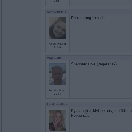
1557
Mormodern49
Fiskgratäng blev det
Antal inlägg:
8354
magnusito
Shepherds pie (vegetarisk)
Antal inlägg:
5044
SmålandsMira
Kycklingfilé, klyftpotatis, morötter 
Pepparsås