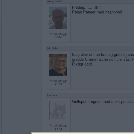
magnusito
Fredag.........!!!!!
Palak Paneer med naanbröd!
Antal inlägg:
5044
Minibitt
Idag blev det en krämig gräddig pas
grädde Cremefraiche och chilisås, 
Riktigt gott!
Antal inlägg:
2515
Lackia
Grillspett i ugnen med stekt potatis.
Antal inlägg:
1773