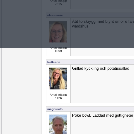
Antal inlägg:
2515
else-marie
Ätit torskrygg med brynt smör o fä
wärdshus
Antal inlägg:
1059
Nettsson
Grillad kyckling och potatissallad
Antal inlägg:
1126
magnusito
Poke bowl. Laddad med gottigheter 