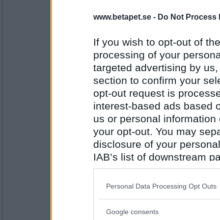
annemiri
www.betapet.se -
Do Not Process 
Sill och potatis, ägg, dill, rödlök.
If you wish to opt-out of the
processing of your personal
Antal inlägg:
targeted advertising by us
1771
section to confirm your sel
mistmaster
opt-out request is proces
vart ugnspotatis och oxfilé.
interest-based ads based o
us or personal information d
your opt-out. You may separ
Antal inlägg:
disclosure of your personal
4652
IAB’s list of downstream pa
Minibitt
also be disclosed by us to 
Idag blev det en krämig pasta med 
tomater. Till sist lite grädde och sm
Downstream Participants
th
Personal Data Processing Opt Outs
smaksätta med. Pliktskyldigt en god:s
third parties.
inte men den var nyttig. Jag åt den 
Google consents
Antal inlägg:
Please note that this web
2515