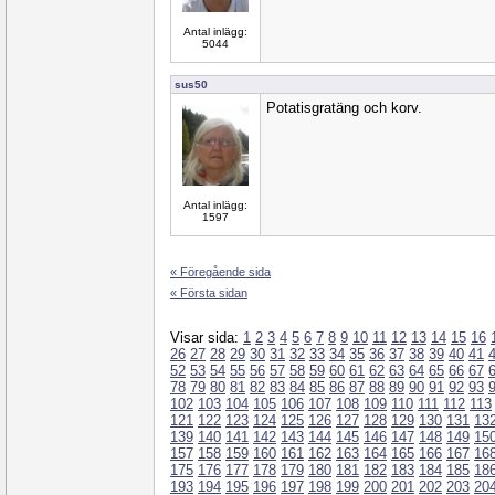
Antal inlägg:
5044
sus50
Potatisgratäng och korv.
Antal inlägg:
1597
« Föregående sida
« Första sidan
Visar sida:
1
2
3
4
5
6
7
8
9
10
11
12
13
14
15
16
26
27
28
29
30
31
32
33
34
35
36
37
38
39
40
41
52
53
54
55
56
57
58
59
60
61
62
63
64
65
66
67
78
79
80
81
82
83
84
85
86
87
88
89
90
91
92
93
102
103
104
105
106
107
108
109
110
111
112
113
121
122
123
124
125
126
127
128
129
130
131
13
139
140
141
142
143
144
145
146
147
148
149
15
157
158
159
160
161
162
163
164
165
166
167
16
175
176
177
178
179
180
181
182
183
184
185
18
193
194
195
196
197
198
199
200
201
202
203
20