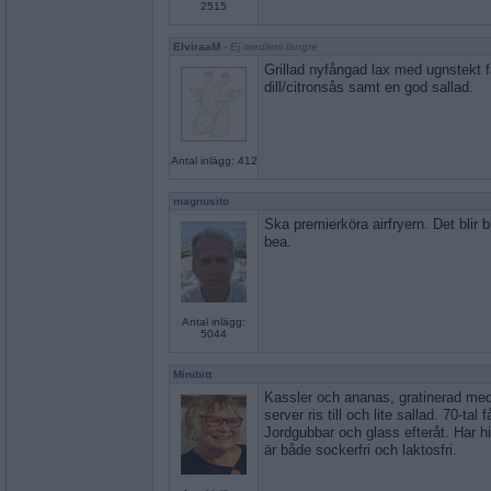
2515
ElviraaM
- Ej medlem längre
Grillad nyfångad lax med ugnstekt fä
dill/citronsås samt en god sallad.
Antal inlägg: 412
magnusito
Ska premierköra airfryern. Det blir b
bea.
Antal inlägg:
5044
Minibitt
Kassler och ananas, gratinerad med
server ris till och lite sallad. 70-tal f
Jordgubbar och glass efteråt. Har h
är både sockerfri och laktosfri.