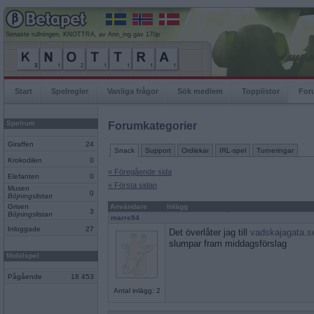
Senaste rullningen, KNOTTRA, av Ann_ing gav 170p
Start
Spelregler
Vanliga frågor
Sök medlem
Topplistor
For
Spelrum
Forumkategorier
Giraffen
24
Snack
Support
Ordlekar
IRL-spel
Turneringar
Krokodilen
0
« Föregående sida
Elefanten
0
« Första sidan
Musen
0
Böjningslistan
Grisen
Användare
Inlägg
3
Böjningslistan
marre94
Inloggade
27
Det överlåter jag till
vadskajagata.s
slumpar fram middagsförslag
Mobilspel
Pågående
18 453
Antal inlägg: 2