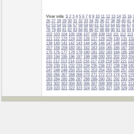
Visar sida:
1
2
3
4
5
6
7
8
9
10
11
12
13
14
15
16
26
27
28
29
30
31
32
33
34
35
36
37
38
39
40
41
52
53
54
55
56
57
58
59
60
61
62
63
64
65
66
67
78
79
80
81
82
83
84
85
86
87
88
89
90
91
92
93
102
103
104
105
106
107
108
109
110
111
112
113
121
122
123
124
125
126
127
128
129
130
131
13
139
140
141
142
143
144
145
146
147
148
149
15
157
158
159
160
161
162
163
164
165
166
167
16
175
176
177
178
179
180
181
182
183
184
185
18
193
194
195
196
197
198
199
200
201
202
203
20
211
212
213
214
215
216
217
218
219
220
221
22
229
230
231
232
233
234
235
236
237
238
239
24
247
248
249
250
251
252
253
254
255
256
257
25
265
266
267
268
269
270
271
272
273
274
275
27
283
284
285
286
287
288
289
290
291
292
293
29
301
302
303
304
305
306
307
308
309
310
311
31
319
320
321
322
323
324
325
326
327
328
329
33