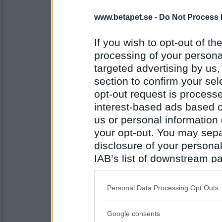
www.betapet.se -
Do Not Process 
Antal inlägg:
1160
If you wish to opt-out of the
gubri
Håller med brina. Har precis avslutat
processing of your personal
vara förbjudet.
targeted advertising by us
section to confirm your sel
opt-out request is proces
Antal inlägg:
2080
interest-based ads based o
us or personal information d
brina
your opt-out. You may separ
Skulle vara skojsigt om det gick att
disclosure of your personal
IAB’s list of downstream pa
also be disclosed by us to 
Antal inlägg:
1160
Downstream Participants
th
Personal Data Processing Opt Outs
third parties.
brina
Har fan 15 jävla segspel på gång
Google consents
Please note that this web