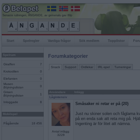
Senaste rullningen, ÅNGANDE, av gemenalu gav 89p
Start
Spelregler
Vanliga frågor
Sök medlem
Topplistor
For
Spelrum
Forumkategorier
Giraffen
7
Snack
Support
Ordlekar
IRL-spel
Turneringar
Krokodilen
0
Elefanten
0
Musen
0
Böjningslistan
Grisen
Användare
Inlägg
1
Böjningslistan
Lågintensiv
Inloggade
8
Småsaker ni retar er på (20)
Just nu skiner solen och fåglarna k
Mobilspel
på en enda sak att reta mig på. Hjälp
Ingenting är för litet att nämna.
Pågående
18 456
Antal inlägg:
3228