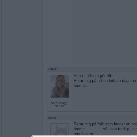
Lill-IT
Haha.. gör om gör rätt.
Retar mig på att underbara dagar so
timmar..
Antal inlägg:
31618
brina
Retar mig på folk som lägger en bo
timme...............så jävla tradigt, jaj
regelboken.