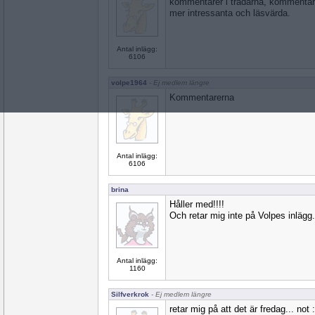
kommentarer i trådarna, kommentarn
mer intressanta och läsvärda.
Antal inlägg:
6106
volpe1964
- Ej medlem längre
Kommentarerna
Antal inlägg:
6106
brina
Håller med!!!!
Och retar mig inte på Volpes inlägg.
Antal inlägg:
1160
Silfverkrok
- Ej medlem längre
retar mig på att det är fredag... not :