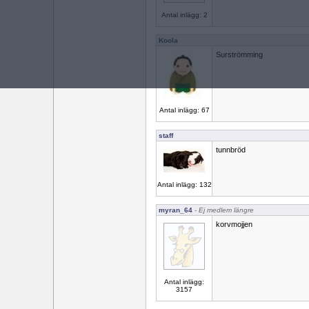
Antal inlägg: 2
Koola
Surströmming
Antal inlägg: 67
staff
tunnbröd
Antal inlägg: 132
myran_64
- Ej medlem längre
korvmojjen
Antal inlägg:
3157