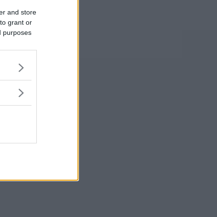
er and store
to grant or
ed purposes