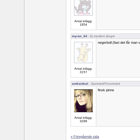
Antal inlägg:
1854
myran_64
- Ej medlem längre
negerboll (fast det får man 
Antal inlägg:
3157
andraideal
- Spelvärd/Forumvärd
finsk pinne
Antal inlägg:
3298
« Föregående sida