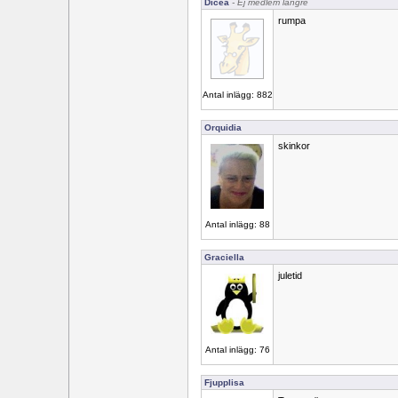
Dicea
- Ej medlem längre
rumpa
Antal inlägg: 882
Orquidia
skinkor
Antal inlägg: 88
Graciella
juletid
Antal inlägg: 76
Fjupplisa