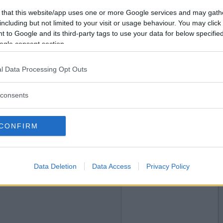
Vill du bli
 that this website/app uses one or more Google services and may gath
medlem?
including but not limited to your visit or usage behaviour. You may click 
 to Google and its third-party tags to use your data for below specifi
Skapa nytt konto
ogle consent section.
2005-10-31 00:50
l Data Processing Opt Outs
consents
CONFIRM
2005-10-31 01:02
Data Deletion
Data Access
Privacy Policy
2005-10-31 03:55