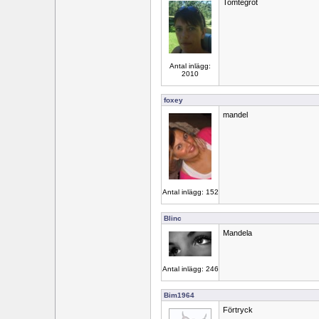
Tomtegröt
Antal inlägg:
2010
foxey
mandel
Antal inlägg: 152
Blinc
Mandela
Antal inlägg: 246
Bim1964
Förtryck