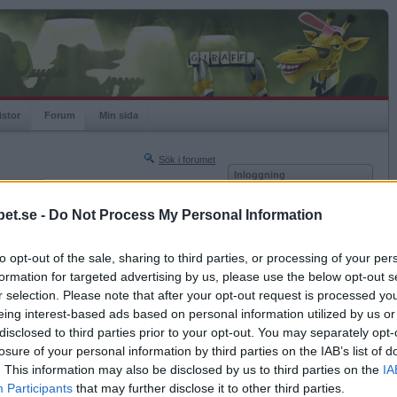
istor
Forum
Min sida
Sök i forumet
Inloggning
rneringar
Användare
et.se -
Do Not Process My Personal Information
Nästa sida »
Lösenord
Sista sidan »
to opt-out of the sale, sharing to third parties, or processing of your per
Kom ihåg mig
2005-10-31 00:17
formation for targeted advertising by us, please use the below opt-out s
Logga in
r selection. Please note that after your opt-out request is processed y
eing interest-based ads based on personal information utilized by us or
Glömt ditt lösenord?
Få ny aktiveringslänk
disclosed to third parties prior to your opt-out. You may separately opt-
losure of your personal information by third parties on the IAB’s list of
. This information may also be disclosed by us to third parties on the
IA
2005-10-31 00:43
Betapet är gratis!
Participants
that may further disclose it to other third parties.