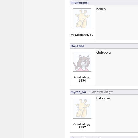
lillemorboel
heden
Antal inlägg: 86
Bim1964
Göteborg
Antal inlägg:
1854
myran_64
- Ej medlem längre
baksidan
Antal inlägg:
3157