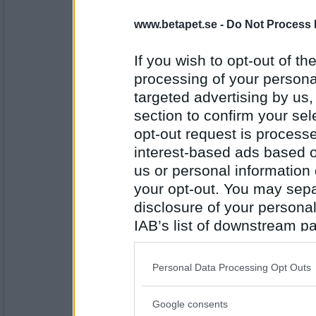
Vaniljisen
glömma
www.betapet.se -
Do Not Process 
If you wish to opt-out of the
processing of your personal
Antal inlägg: 267
targeted advertising by us
Sultry
- Ej medlem längre
section to confirm your sel
Minnesförlust
opt-out request is proces
interest-based ads based o
us or personal information d
Antal inlägg: 14
your opt-out. You may separ
disclosure of your personal
pelikanen
- Ej medlem längre
IAB’s list of downstream pa
Vänsterprassel
also be disclosed by us to 
Downstream Participants
th
Personal Data Processing Opt Outs
third parties.
Antal inlägg:
2670
Google consents
Please note that this web