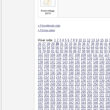
Antal inlägg:
2670
« Föregående sida
« Första sidan
Visar sida:
1
2
3
4
5
6
7
8
9
10
11
12
13
14
15
16
26
27
28
29
30
31
32
33
34
35
36
37
38
39
40
41
52
53
54
55
56
57
58
59
60
61
62
63
64
65
66
67
78
79
80
81
82
83
84
85
86
87
88
89
90
91
92
93
102
103
104
105
106
107
108
109
110
111
112
113
121
122
123
124
125
126
127
128
129
130
131
13
139
140
141
142
143
144
145
146
147
148
149
15
157
158
159
160
161
162
163
164
165
166
167
16
175
176
177
178
179
180
181
182
183
184
185
18
193
194
195
196
197
198
199
200
201
202
203
20
211
212
213
214
215
216
217
218
219
220
221
22
229
230
231
232
233
234
235
236
237
238
239
24
247
248
249
250
251
252
253
254
255
256
257
25
265
266
267
268
269
270
271
272
273
274
275
27
283
284
285
286
287
288
289
290
291
292
293
29
301
302
303
304
305
306
307
308
309
310
311
31
319
320
321
322
323
324
325
326
327
328
329
33
337
338
339
340
341
342
343
344
345
346
347
34
355
356
357
358
359
360
361
362
363
364
365
36