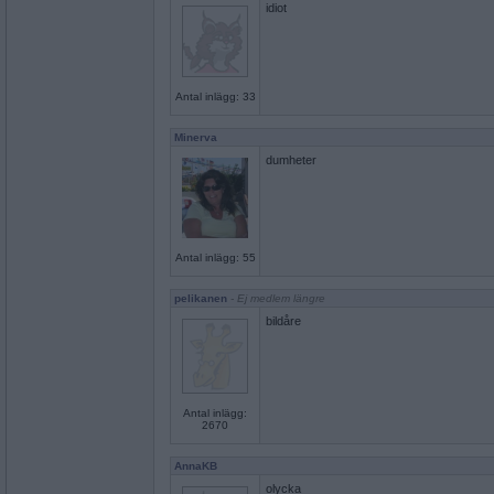
idiot
Antal inlägg: 33
Minerva
dumheter
Antal inlägg: 55
pelikanen
- Ej medlem längre
bildåre
Antal inlägg:
2670
AnnaKB
olycka