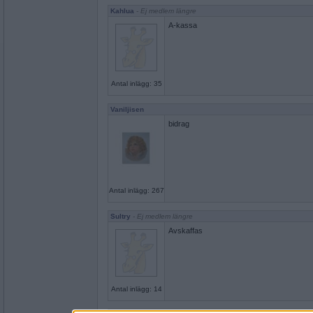
Kahlua
- Ej medlem längre
A-kassa
Antal inlägg: 35
Vaniljisen
bidrag
Antal inlägg: 267
Sultry
- Ej medlem längre
Avskaffas
Antal inlägg: 14