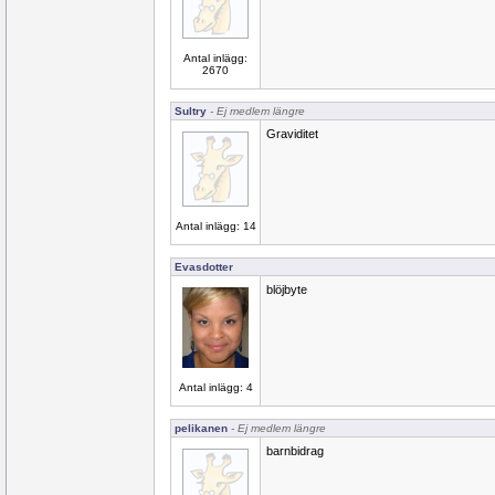
Antal inlägg:
2670
Sultry
- Ej medlem längre
Graviditet
Antal inlägg: 14
Evasdotter
blöjbyte
Antal inlägg: 4
pelikanen
- Ej medlem längre
barnbidrag