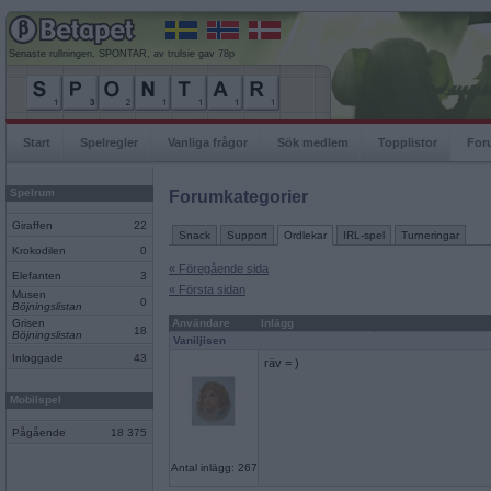
Senaste rullningen, SPONTAR, av trulsie gav 78p
Start
Spelregler
Vanliga frågor
Sök medlem
Topplistor
For
Spelrum
Forumkategorier
Giraffen
22
Snack
Support
Ordlekar
IRL-spel
Turneringar
Krokodilen
0
« Föregående sida
Elefanten
3
« Första sidan
Musen
0
Böjningslistan
Grisen
Användare
Inlägg
18
Böjningslistan
Vaniljisen
Inloggade
43
räv = )
Mobilspel
Pågående
18 375
Antal inlägg: 267