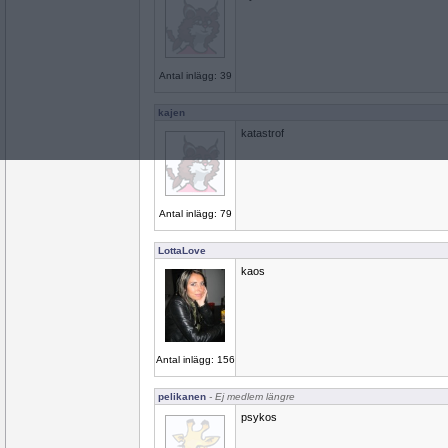
Antal inlägg: 39
kajen
katastrof
Antal inlägg: 79
LottaLove
kaos
Antal inlägg: 156
pelikanen
- Ej medlem längre
psykos