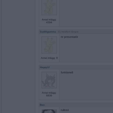
Antal inlägg:
4394
Suddigumma
- Ej medlem längre
nr presentatör
Antal inlägg: 8
HappyU
funktionell
Antal inlägg:
6836
Bao
rullstol