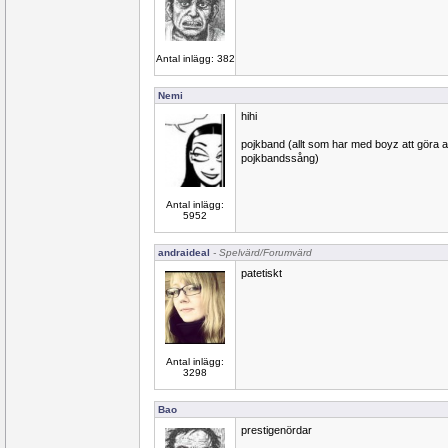
Antal inlägg: 382
Nemi
hihi
pojkband (allt som har med boyz att göra as
pojkbandssång)
Antal inlägg:
5952
andraideal
- Spelvärd/Forumvärd
patetiskt
Antal inlägg:
3298
Bao
prestigenördar