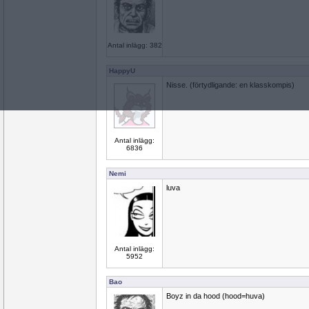
Antal inlägg: 382
HappyU
Nisse. (förtydligande: en klasskompis)
Antal inlägg:
6836
Nemi
luva
Antal inlägg:
5952
Bao
Boyz in da hood (hood=huva)