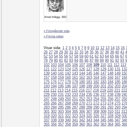
Antal inlägg: 382
« Föregående sida
« Första sidan
Visar sida:
1
2
3
4
5
6
7
8
9
10
11
12
13
14
15
16
26
27
28
29
30
31
32
33
34
35
36
37
38
39
40
41
52
53
54
55
56
57
58
59
60
61
62
63
64
65
66
67
78
79
80
81
82
83
84
85
86
87
88
89
90
91
92
93
102
103
104
105
106
107
108
109
110
111
112
113
121
122
123
124
125
126
127
128
129
130
131
13
139
140
141
142
143
144
145
146
147
148
149
15
157
158
159
160
161
162
163
164
165
166
167
16
175
176
177
178
179
180
181
182
183
184
185
18
193
194
195
196
197
198
199
200
201
202
203
20
211
212
213
214
215
216
217
218
219
220
221
22
229
230
231
232
233
234
235
236
237
238
239
24
247
248
249
250
251
252
253
254
255
256
257
25
265
266
267
268
269
270
271
272
273
274
275
27
283
284
285
286
287
288
289
290
291
292
293
29
301
302
303
304
305
306
307
308
309
310
311
31
319
320
321
322
323
324
325
326
327
328
329
33
337
338
339
340
341
342
343
344
345
346
347
34
355
356
357
358
359
360
361
362
363
364
365
36