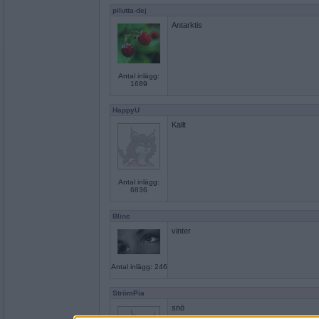
pilutta-dej
Antarktis
Antal inlägg:
1689
HappyU
Kallt
Antal inlägg:
6836
Blinc
vinter
Antal inlägg: 246
StrömPia
snö