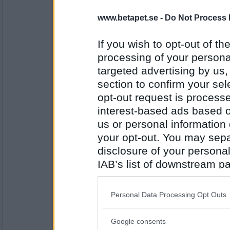
www.betapet.se -
Do Not Process 
Antal inlägg: 381
If you wish to opt-out of the
HappyU
processing of your personal
snöbollskrig
targeted advertising by us
section to confirm your sel
opt-out request is proces
Antal inlägg:
interest-based ads based o
6836
us or personal information d
Nemi
your opt-out. You may separ
ont
disclosure of your personal
IAB’s list of downstream pa
also be disclosed by us to 
Antal inlägg:
Downstream Participants
th
5952
Personal Data Processing Opt Outs
third parties.
Ancan
- Ej medlem längre
saknad
Google consents
Please note that this web