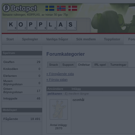
Senaste rullningen, KOPPLAS, av hönan 50 gav 75p
Start
Spelregler
Vanliga frågor
Sök medlem
Topplistor
For
Spelrum
Forumkategorier
Giraffen
29
Snack
Support
Ordlekar
IRL-spel
Turneringar
Krokodilen
0
« Föregående sida
Elefanten
0
« Första sidan
Musen
0
Böjningslistan
Grisen
Användare
Inlägg
17
Böjningslistan
pelikanen
- Ej medlem längre
Inloggade
46
ozonhål
Mobilspel
Pågående
18 491
Antal inlägg:
2670