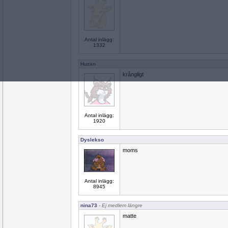
Antal inlägg:
1332
Huzan
krångligt
Antal inlägg:
1920
Dyslekso
moms
Antal inlägg:
8945
nina73
- Ej medlem längre
matte