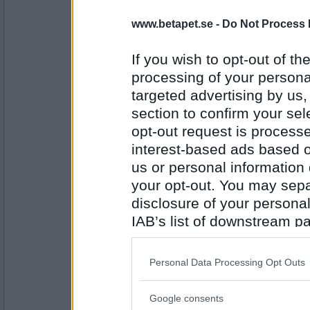
elefant
www.betapet.se -
Do Not Process 
If you wish to opt-out of the
Antal inlägg: 869
processing of your personal
targeted advertising by us
fiesta1
section to confirm your sel
grå
opt-out request is proces
interest-based ads based o
us or personal information d
Antal inlägg: 7
your opt-out. You may separ
_Morgana_
disclosure of your personal
höst
IAB’s list of downstream pa
also be disclosed by us to 
Downstream Participants
th
Personal Data Processing Opt Outs
Antal inlägg: 869
third parties.
Ouck
- Ej medlem längre
Google consents
Please note that this web
löv