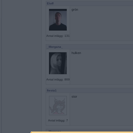
Eloff
grön
Antal inlägg: 131
_Morgana_
hulken
Antal inlägg: 869
fiesta1
stor
Antal inlägg: 7
_Morgana_