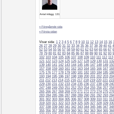
Antal inlägg: 131
« Föregående sida
« Första sidan
Visar sida:
1
2
3
4
5
6
7
8
9
10
11
12
13
14
15
16
26
27
28
29
30
31
32
33
34
35
36
37
38
39
40
41
52
53
54
55
56
57
58
59
60
61
62
63
64
65
66
67
78
79
80
81
82
83
84
85
86
87
88
89
90
91
92
93
102
103
104
105
106
107
108
109
110
111
112
113
121
122
123
124
125
126
127
128
129
130
131
13
139
140
141
142
143
144
145
146
147
148
149
15
157
158
159
160
161
162
163
164
165
166
167
16
175
176
177
178
179
180
181
182
183
184
185
18
193
194
195
196
197
198
199
200
201
202
203
20
211
212
213
214
215
216
217
218
219
220
221
22
229
230
231
232
233
234
235
236
237
238
239
24
247
248
249
250
251
252
253
254
255
256
257
25
265
266
267
268
269
270
271
272
273
274
275
27
283
284
285
286
287
288
289
290
291
292
293
29
301
302
303
304
305
306
307
308
309
310
311
31
319
320
321
322
323
324
325
326
327
328
329
33
337
338
339
340
341
342
343
344
345
346
347
34
355
356
357
358
359
360
361
362
363
364
365
36