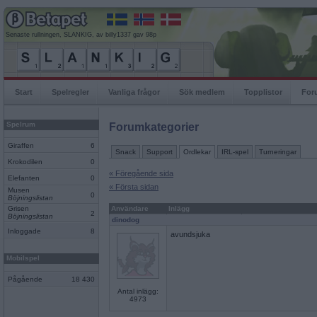
Senaste rullningen, SLANKIG, av billy1337 gav 98p
Start
Spelregler
Vanliga frågor
Sök medlem
Topplistor
For
Spelrum
Forumkategorier
Giraffen
6
Snack
Support
Ordlekar
IRL-spel
Turneringar
Krokodilen
0
« Föregående sida
Elefanten
0
« Första sidan
Musen
0
Böjningslistan
Grisen
Användare
Inlägg
2
Böjningslistan
dinodog
Inloggade
8
avundsjuka
Mobilspel
Pågående
18 430
Antal inlägg:
4973