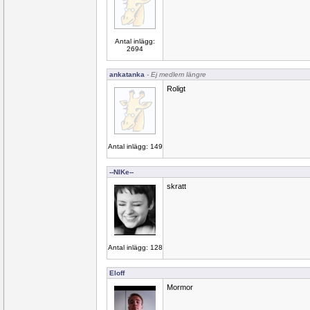
Antal inlägg:
2694
ankatanka
- Ej medlem längre
Roligt
Antal inlägg: 149
--NIKe--
skratt
Antal inlägg: 128
Eloff
Mormor