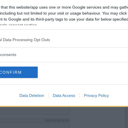
Vill du bli
 that this website/app uses one or more Google services and may gath
medlem?
including but not limited to your visit or usage behaviour. You may click 
 to Google and its third-party tags to use your data for below specifi
Skapa nytt konto
ogle consent section.
2005-12-06 21:54
l Data Processing Opt Outs
consents
CONFIRM
2005-12-06 21:59
Data Deletion
Data Access
Privacy Policy
2005-12-06 22:00