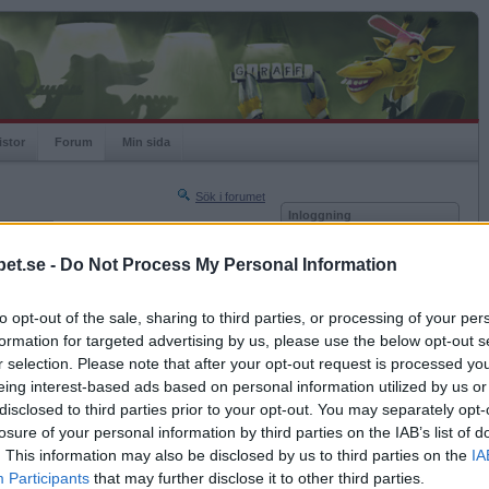
istor
Forum
Min sida
Sök i forumet
Inloggning
rneringar
Användare
et.se -
Do Not Process My Personal Information
Nästa sida »
Lösenord
Sista sidan »
to opt-out of the sale, sharing to third parties, or processing of your per
Kom ihåg mig
2005-12-06 21:08
formation for targeted advertising by us, please use the below opt-out s
Logga in
r selection. Please note that after your opt-out request is processed y
eing interest-based ads based on personal information utilized by us or
Glömt ditt lösenord?
Få ny aktiveringslänk
disclosed to third parties prior to your opt-out. You may separately opt-
losure of your personal information by third parties on the IAB’s list of
. This information may also be disclosed by us to third parties on the
IA
2005-12-06 21:51
Betapet är gratis!
Participants
that may further disclose it to other third parties.