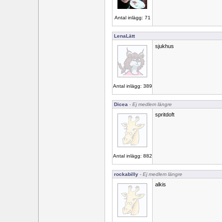
Antal inlägg: 71
LenaLätt
sjukhus
Antal inlägg: 389
Dicea
- Ej medlem längre
spritdoft
Antal inlägg: 882
rockabilly
- Ej medlem längre
alkis