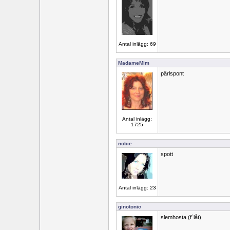
Antal inlägg: 69
MadameMim
pärlspont
Antal inlägg:
1725
nobie
spott
Antal inlägg: 23
ginotonic
slemhosta (f´låt)