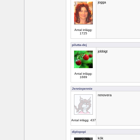
jogga
Antal inlägg:
1725
pilutta-dej
jobbigt
Antal inlägg:
1689
Jenniepennie
renovera
Antal inlägg: 437
diplopopi
kök