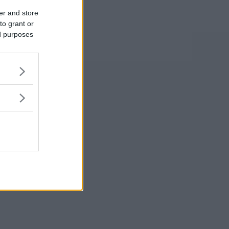
er and store
to grant or
ed purposes